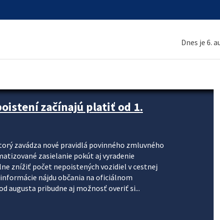
Dnes je 6. 
stení začínajú platiť od 1.
torý zavádza nové pravidlá povinného zmluvného
omatizované zasielanie pokút aj vyradenie
lne znížiť počet nepoistených vozidiel v cestnej
informácie nájdu občania na oficiálnom
 augusta pribudne aj možnosť overiť si...