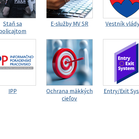
Staň sa
E-služby MV SR
Vestník vlád
policajtom
IPP
Ochrana mäkkých
Entry/Exit Sy
cieľov