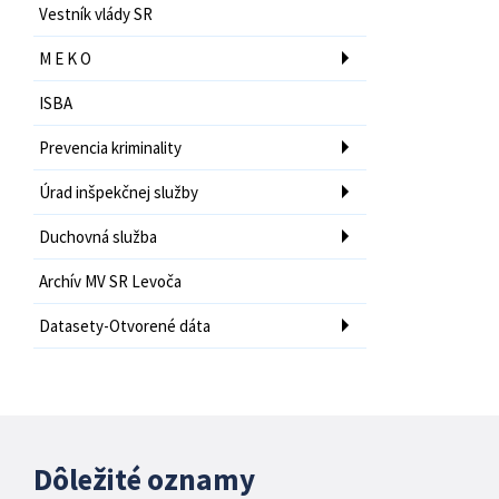
Vestník vlády SR
M E K O
ISBA
Prevencia kriminality
Úrad inšpekčnej služby
Duchovná služba
Archív MV SR Levoča
Datasety-Otvorené dáta
Dôležité oznamy