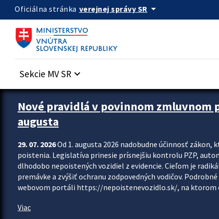
Preskocit na hlavný obsah
arrow_drop_down
verejnej správy SR
Oficiálna stránka
Sekcie MV SR
keyboard_arrow_down
Zastavit automatický posun upútavok
Nové pravidlá v povinnom zmluvnom poi
augusta
29. 07. 2026
Od 1. augusta 2026 nadobudne účinnosť zákon, k
poistenia. Legislatíva prinesie prísnejšiu kontrolu PZP, aut
dlhodobo nepoistených vozidiel z evidencie. Cieľom je radiká
premávke a zvýšiť ochranu zodpovedných vodičov. Podrobné 
webovom portáli https://nepoistenevozidlo.sk/, na ktorom od
Viac