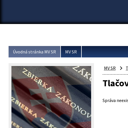
Úvodná stránka MV SR
MV SR
MV SR
T
Tlačo
Správa neexis