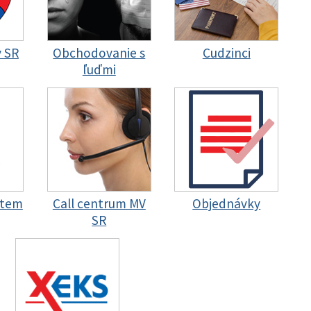
y SR
Obchodovanie s
Cudzinci
ľuďmi
stem
Call centrum MV
Objednávky
SR