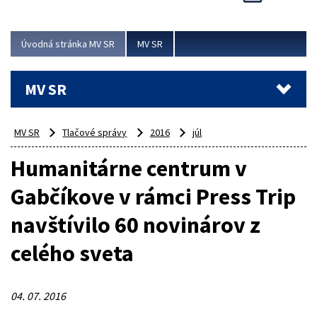
Viac
Úvodná stránka MV SR
MV SR
MV SR
MV SR
Tlačové správy
2016
júl
Humanitárne centrum v
Gabčíkove v rámci Press Trip
navštívilo 60 novinárov z
celého sveta
04. 07. 2016