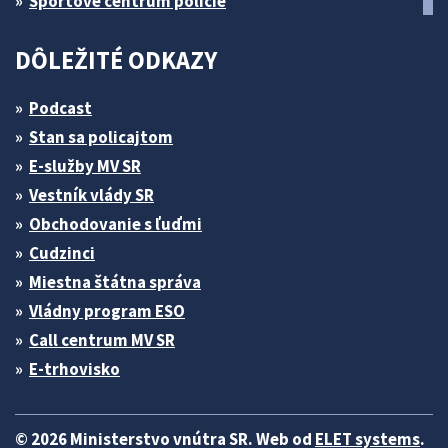
Športové centrum polície
DÔLEŽITÉ ODKAZY
Podcast
Stan sa policajtom
E-služby MV SR
Vestník vlády SR
Obchodovanie s ľuďmi
Cudzinci
Miestna štátna správa
Vládny program ESO
Call centrum MV SR
E-trhovisko
© 2026 Ministerstvo vnútra SR. Web od
ELET systems
.