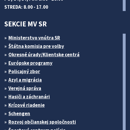
STREDA: 8.00 - 17.00
SEKCIE MV SR
Ministerstvo vnútra SR
Štátna komisia pre volby
Okresné úrady/Klientske centrá
Európske programy
Policajný zbor
Azyl a migrácia
Verejná správa
Hasiči a záchranári
Krízové riadenie
Schengen
Rozvoj občianskej spoločnosti