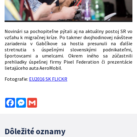
Novinári sa pochopiteľne pýtali aj na aktuálny postoj SR vo
vzťahu k migračnej kríze. Po takmer dvojhodinovej návšteve
zariadenia v Gabčíkove sa hostia presunuli na ďalšie
stretnutia s úspešnými slovenskými podnikateľmi,
športovcami a umelcami. Okrem iného sa zúčastnili
prehliadky úspešnej firmy Pixel Federation či prezentácie
lietajúceho auta AeroMobil.
Fotografie:
EU2016 SK FLICKR
Facebook
Messenger
Gmail
Dôležité oznamy