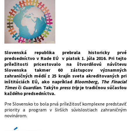
Slovenská republika prebrala historicky prvé
predsedníctvo v Rade EÚ v piatok 1. júla 2016. Pri tejto
príležitosti pricestovalo na štvordňovú návštevu
Slovenska takmer 60 zástupcov významných
zahraničných médií z 25 krajín sveta akreditovaných pri
inštitúciách EÚ, ako napríklad
Bloomberg, The Finacial
Times
či
Guardian
. Takýto
press trip
je tradičnou súčasťou
každého predsedníctva.
Pre Slovensko to bola prvá príležitosť komplexne predstaviť
priority a program v širších súvislostiach zahraničným
novinárom.