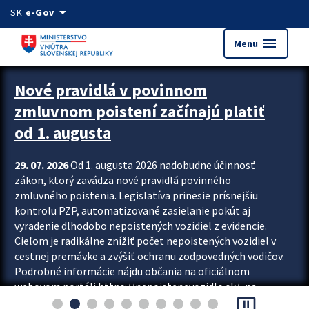
Preskocit na hlavný obsah
arrow_drop_down
SK
e-Gov
menu
Menu
Zastavit automatický posun upútavok
Nové pravidlá v povinnom
zmluvnom poistení začínajú platiť
od 1. augusta
29. 07. 2026
Od 1. augusta 2026 nadobudne účinnosť
zákon, ktorý zavádza nové pravidlá povinného
zmluvného poistenia. Legislatíva prinesie prísnejšiu
kontrolu PZP, automatizované zasielanie pokút aj
vyradenie dlhodobo nepoistených vozidiel z evidencie.
Cieľom je radikálne znížiť počet nepoistených vozidiel v
cestnej premávke a zvýšiť ochranu zodpovedných vodičov.
Podrobné informácie nájdu občania na oficiálnom
webovom portáli https://nepoistenevozidlo.sk/, na
pause_presentation
ktorom od augusta pribudne aj možnosť overiť si...