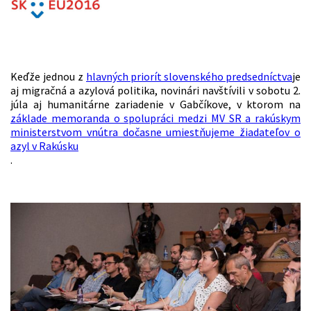
Keďže jednou z
hlavných priorít slovenského predsedníctva
je
aj migračná a azylová politika, novinári navštívili v sobotu 2.
júla aj humanitárne zariadenie v Gabčíkove, v ktorom na
základe memoranda o spolupráci medzi MV SR a rakúskym
ministerstvom vnútra dočasne umiestňujeme žiadateľov o
azyl v Rakúsku
.