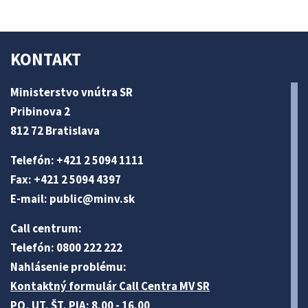
KONTAKT
Ministerstvo vnútra SR
Pribinova 2
812 72 Bratislava
Telefón: +421 2 5094 1111
Fax: +421 2 5094 4397
E-mail:
public@minv
.sk
Call centrum:
Telefón: 0800 222 222
Nahlásenie problému:
Kontaktný formulár Call Centra MV SR
PO, UT, ŠT, PIA: 8.00 - 16.00