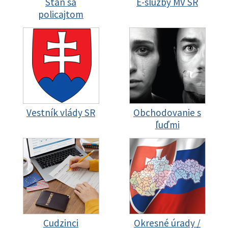
Staň sa
E-služby MV SR
policajtom
Vestník vlády SR
Obchodovanie s
ľuďmi
Cudzinci
Okresné úrady /