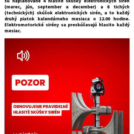
sú naplánované 4 hlasité skúšky elektronických sirén
(marec, jún, september a december) a 8 tichých
(technických) skúšok elektronických sirén, a to každý
druhý piatok kalendárneho mesiaca o 12.00 hodine.
Elektromotorické sirény sa preskúšavajú hlasito každý
mesiac.