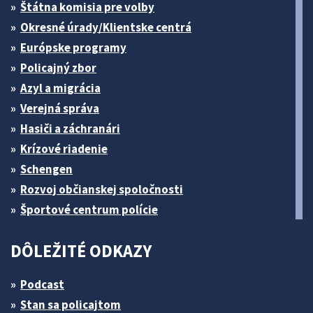
Štátna komisia pre volby
Okresné úrady/Klientske centrá
Európske programy
Policajný zbor
Azyl a migrácia
Verejná správa
Hasiči a záchranári
Krízové riadenie
Schengen
Rozvoj občianskej spoločnosti
Športové centrum polície
DÔLEŽITÉ ODKAZY
Podcast
Stan sa policajtom