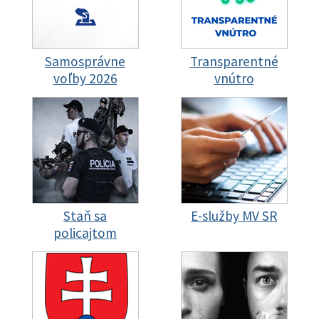
Samosprávne
Transparentné
voľby 2026
vnútro
Staň sa
E-služby MV SR
policajtom