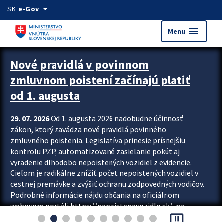
Preskocit na hlavný obsah
arrow_drop_down
SK
e-Gov
menu
Menu
Zastavit automatický posun upútavok
Nové pravidlá v povinnom
zmluvnom poistení začínajú platiť
od 1. augusta
29. 07. 2026
Od 1. augusta 2026 nadobudne účinnosť
zákon, ktorý zavádza nové pravidlá povinného
zmluvného poistenia. Legislatíva prinesie prísnejšiu
kontrolu PZP, automatizované zasielanie pokút aj
vyradenie dlhodobo nepoistených vozidiel z evidencie.
Cieľom je radikálne znížiť počet nepoistených vozidiel v
cestnej premávke a zvýšiť ochranu zodpovedných vodičov.
Podrobné informácie nájdu občania na oficiálnom
webovom portáli https://nepoistenevozidlo.sk/, na
pause_presentation
ktorom od augusta pribudne aj možnosť overiť si...