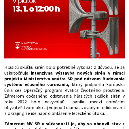
Hlasitú skúšku sirén bolo potrebné vykonať z dôvodu, že sa
uskutočňuje
intenzívna výstavba nových sirén v rámci
projektu Ministerstva vnútra SR pod názvom Budovanie
systému včasného varovania,
ktorý podporila Európska
únia cez Operačný program Kvalita životného prostredia.
Zámerom dočasného odstavenia hlasitých skúšok sirén v
roku 2022 bolo nevyvolať paniku medzi domácim
obyvateľstvom ako aj vojnou traumatizovanými odídencami
z Ukrajiny, že ide napr. o ohlásenie leteckého útoku.
Zámerom MV SR v súčasnosti je, aby sa obnovil stav z