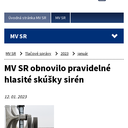
Viac
Úvodná stránka MV SR
MV SR
MV SR
MV SR
Tlačové správy
2023
január
MV SR obnovilo pravidelné
hlasité skúšky sirén
12. 01. 2023