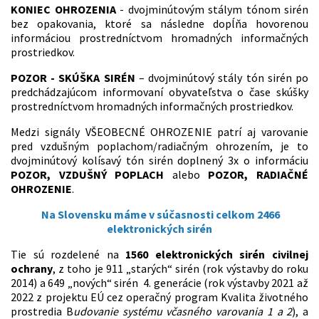
KONIEC OHROZENIA
- dvojminútovým stálym tónom sirén
bez opakovania, ktoré sa následne dopĺňa hovorenou
informáciou prostredníctvom hromadných informačných
prostriedkov.
POZOR - SKÚŠKA SIRÉN
– dvojminútový stály tón sirén po
predchádzajúcom informovaní obyvateľstva o čase skúšky
prostredníctvom hromadných informačných prostriedkov.
Medzi signály VŠEOBECNÉ OHROZENIE patrí aj varovanie
pred vzdušným poplachom/radiačným ohrozením, je to
dvojminútový kolísavý tón sirén doplnený 3x o informáciu
POZOR, VZDUŠNÝ POPLACH
alebo
POZOR, RADIAČNÉ
OHROZENIE
.
Na Slovensku máme v súčasnosti celkom 2466
elektronických sirén
Tie sú rozdelené na
1560 elektronických sirén civilnej
ochrany
, z toho je 911 „starých“ sirén (rok výstavby do roku
2014) a 649 „nových“ sirén 4. generácie (rok výstavby 2021 až
2022 z projektu EÚ cez operačný program Kvalita životného
prostredia B
udovanie systému včasného varovania 1 a 2
), a