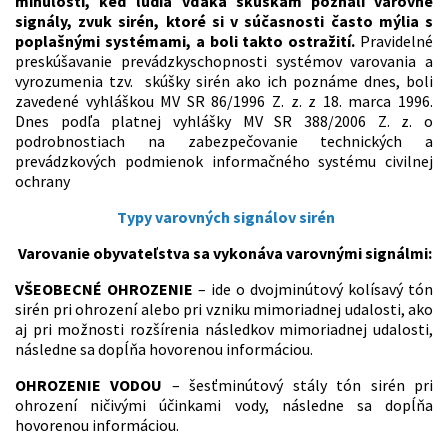
minulosti, keď ľudia vďaka skúškam poznali varovné
signály, zvuk sirén, ktoré si v súčasnosti často mýlia s
poplašnými systémami, a boli takto ostražití.
Pravidelné
preskúšavanie prevádzkyschopnosti systémov varovania a
vyrozumenia tzv. skúšky sirén ako ich poznáme dnes, boli
zavedené vyhláškou MV SR 86/1996 Z. z. z 18. marca 1996.
Dnes podľa platnej vyhlášky MV SR 388/2006 Z. z. o
podrobnostiach na zabezpečovanie technických a
prevádzkových podmienok informačného systému civilnej
ochrany
Typy varovných signálov sirén
Varovanie obyvateľstva sa vykonáva varovnými signálmi:
VŠEOBECNÉ OHROZENIE
– ide o dvojminútový kolísavý tón
sirén pri ohrození alebo pri vzniku mimoriadnej udalosti, ako
aj pri možnosti rozšírenia následkov mimoriadnej udalosti,
následne sa dopĺňa hovorenou informáciou.
OHROZENIE VODOU
– šesťminútový stály tón sirén pri
ohrození ničivými účinkami vody, následne sa dopĺňa
hovorenou informáciou.