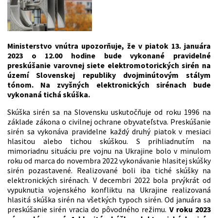
Ministerstvo vnútra upozorňuje, že v piatok 13. januára
2023 o 12.00 hodine bude vykonané pravidelné
preskúšanie varovnej siete elektromotorických sirén na
území Slovenskej republiky dvojminútovým stálym
tónom. Na zvyšných elektronických sirénach bude
vykonaná tichá skúška.
Skúška sirén sa na Slovensku uskutočňuje od roku 1996 na
základe zákona o civilnej ochrane obyvateľstva. Preskúšanie
sirén sa vykonáva pravidelne každý druhý piatok v mesiaci
hlasitou alebo tichou skúškou. S prihliadnutím na
mimoriadnu situáciu pre vojnu na Ukrajine bolo v minulom
roku od marca do novembra 2022 vykonávanie hlasitej skúšky
sirén pozastavené. Realizované boli iba tiché skúšky na
elektronických sirénach. V decembri 2022 bola prvýkrát od
vypuknutia vojenského konfliktu na Ukrajine realizovaná
hlasitá skúška sirén na všetkých typoch sirén. Od januára sa
preskúšanie sirén vracia do pôvodného režimu.
V roku 2023