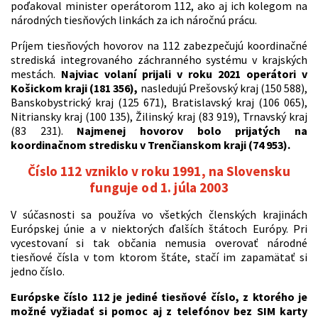
poďakoval minister operátorom 112, ako aj ich kolegom na
národných tiesňových linkách za ich náročnú prácu.
Príjem tiesňových hovorov na 112 zabezpečujú koordinačné
strediská integrovaného záchranného systému v krajských
mestách.
Najviac volaní prijali v roku 2021 operátori v
Košickom kraji (181 356),
nasledujú Prešovský kraj (150 588),
Banskobystrický kraj (125 671), Bratislavský kraj (106 065),
Nitriansky kraj (100 135), Žilinský kraj (83 919), Trnavský kraj
(83 231).
Najmenej hovorov bolo prijatých na
koordinačnom stredisku v Trenčianskom kraji (74 953).
Číslo 112 vzniklo v roku 1991, na Slovensku
funguje od 1. júla 2003
V súčasnosti sa používa vo všetkých členských krajinách
Európskej únie a v niektorých ďalších štátoch Európy. Pri
vycestovaní si tak občania nemusia overovať národné
tiesňové čísla v tom ktorom štáte, stačí im zapamätať si
jedno číslo.
Európske číslo 112 je jediné tiesňové číslo, z ktorého je
možné vyžiadať si pomoc aj z telefónov bez SIM karty