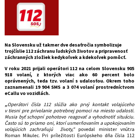
Na Slovensku už takmer dve desaťročia symbolizuje
trojčíslie 112 záchranu ľudských životov a pripravenosť
záchranných zložiek kedykoľvek a kdekoľvek pomôcť.
V roku 2021 prijali operátori 112 na celom Slovensku 905
918 volaní, z ktorých viac ako 60 percent bolo
oprávnených, teda tzv. volaní s udalosťou. Okrem toho
zaznamenali 19 904 SMS a 3 074 volaní prostredníctvom
eCallu vo vozidlách.
„
Operátori čísla 112 slúžia ako prvý kontakt volajúceho
v tiesni pre privolanie potrebnej pomoci na miesto udalosti.
Musia byť schopní pohotovo reagovať a vyhodnotiť situáciu.
Často sú to priamo oni, ktorí usmerňovaním a upokojovaním
volajúcich zachraňujú životy,"
povedal minister vnútra
Roman Mikulec. Pri príležitosti Európskeho dňa čísla 112