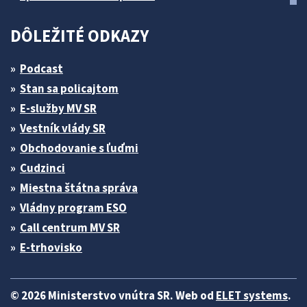
DÔLEŽITÉ ODKAZY
Podcast
Stan sa policajtom
E-služby MV SR
Vestník vlády SR
Obchodovanie s ľuďmi
Cudzinci
Miestna štátna správa
Vládny program ESO
Call centrum MV SR
E-trhovisko
© 2026 Ministerstvo vnútra SR. Web od
ELET systems
.