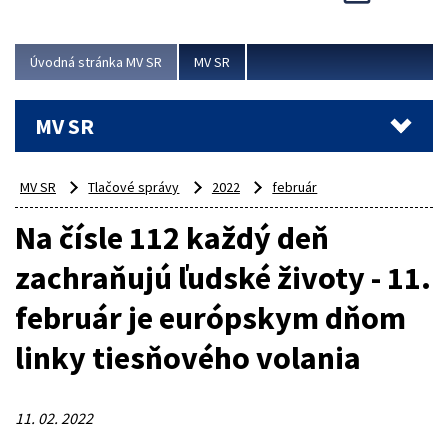
Viac
Úvodná stránka MV SR
MV SR
MV SR
MV SR
Tlačové správy
2022
február
Na čísle 112 každý deň
zachraňujú ľudské životy - 11.
február je európskym dňom
linky tiesňového volania
11. 02. 2022