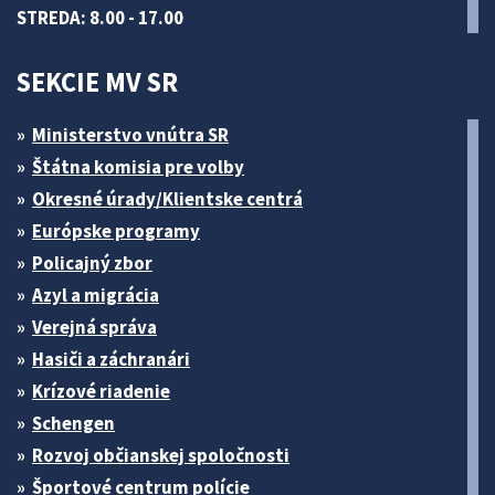
STREDA: 8.00 - 17.00
SEKCIE MV SR
Ministerstvo vnútra SR
Štátna komisia pre volby
Okresné úrady/Klientske centrá
Európske programy
Policajný zbor
Azyl a migrácia
Verejná správa
Hasiči a záchranári
Krízové riadenie
Schengen
Rozvoj občianskej spoločnosti
Športové centrum polície