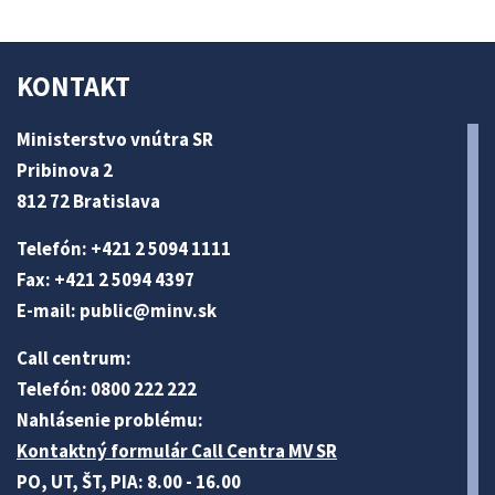
KONTAKT
Ministerstvo vnútra SR
Pribinova 2
812 72 Bratislava
Telefón: +421 2 5094 1111
Fax: +421 2 5094 4397
E-mail:
public@minv
.sk
Call centrum:
Telefón: 0800 222 222
Nahlásenie problému:
Kontaktný formulár Call Centra MV SR
PO, UT, ŠT, PIA: 8.00 - 16.00