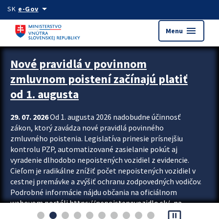
Preskocit na hlavný obsah
arrow_drop_down
SK
e-Gov
menu
Menu
Zastavit automatický posun upútavok
Nové pravidlá v povinnom
zmluvnom poistení začínajú platiť
od 1. augusta
29. 07. 2026
Od 1. augusta 2026 nadobudne účinnosť
zákon, ktorý zavádza nové pravidlá povinného
zmluvného poistenia. Legislatíva prinesie prísnejšiu
kontrolu PZP, automatizované zasielanie pokút aj
vyradenie dlhodobo nepoistených vozidiel z evidencie.
Cieľom je radikálne znížiť počet nepoistených vozidiel v
cestnej premávke a zvýšiť ochranu zodpovedných vodičov.
Podrobné informácie nájdu občania na oficiálnom
webovom portáli https://nepoistenevozidlo.sk/, na
pause_presentation
ktorom od augusta pribudne aj možnosť overiť si...