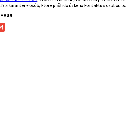
19 a karanténe osôb, ktoré prišli do úzkeho kontaktu s osobou p
 MV SR
ok
ssenger
Gmail