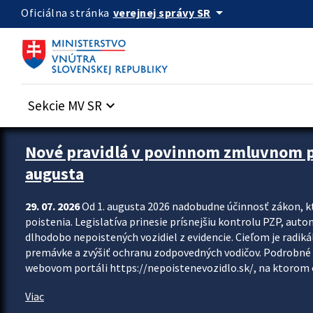
Preskocit na hlavný obsah
arrow_drop_down
verejnej správy SR
Oficiálna stránka
Sekcie MV SR
keyboard_arrow_down
Zastavit automatický posun upútavok
Nové pravidlá v povinnom zmluvnom poi
augusta
29. 07. 2026
Od 1. augusta 2026 nadobudne účinnosť zákon, k
poistenia. Legislatíva prinesie prísnejšiu kontrolu PZP, aut
dlhodobo nepoistených vozidiel z evidencie. Cieľom je radiká
premávke a zvýšiť ochranu zodpovedných vodičov. Podrobné 
webovom portáli https://nepoistenevozidlo.sk/, na ktorom od
Viac