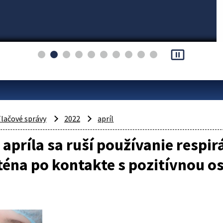
pause_presentation
lačové správy
2022
apríl
 apríla sa ruší používanie respi
éna po kontakte s pozitívnou o