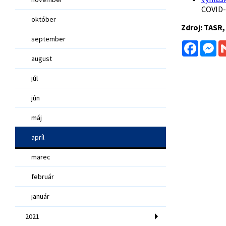
COVID-
október
Zdroj: TASR,
september
Facebo
Me
august
júl
jún
máj
apríl
marec
február
január
2021