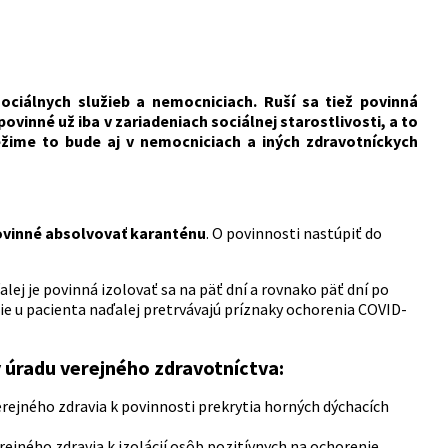
ociálnych služieb a nemocniciach. Ruší sa tiež povinná
inné už iba v zariadeniach sociálnej starostlivosti, a to
žime to bude aj v nemocniciach a iných zdravotníckych
povinné absolvovať karanténu
. O povinnosti nastúpiť do
ej je povinná izolovať sa na päť dní a rovnako päť dní po
ácie u pacienta naďalej pretrvávajú príznaky ochorenia COVID-
y úradu verejného zdravotníctva:
erejného zdravia k povinnosti prekrytia horných dýchacích
erejného zdravia k izolácií osôb pozitívnych na ochorenie