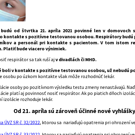
 budú od štvrtka 21. apríla 2021 povinné len v domovoch s
 kontakte s pozitívne testovanou osobou. Respirátory budú pov
níkov a personál pri kontakte s pacientom. V tom istom re
. Platiť bude viacero výnimiek.
iť respirátor sa tak ruší aj
v divadlách či MHD.
é boli v kontakte s pozitívne testovanou osobou, už nebudú 
e osobu po úzkom kontakte však môže rozhodnúť lekár.
lácie osoby po pozitívnom výsledku testu zmeny nenastávajú. Naďal
ácie platí aj povinnosť nosiť respirátor. Ak po piatich dňoch izol
í izolácie rozhoduje lekár.
Od 21. apríla sú zároveň účinné nové vyhlášk
a ÚVZ SR č. 32/2022
, ktorou sa nariaďujú opatrenia pri ohrození v
a ÚVZ SR č. 33/2022
, ktorou sa nariaďujú opatrenia pri ohrození v