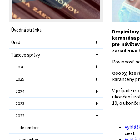
Úvodná stránka
Respirátory
karanténa po
Úrad
pre návštev
zariadeniach
Tlačové správy
Povinnosť nos
2026
Osoby, ktor
karantény pr
2025
V prípade izo
2024
ukončení izol
19, o ukončen
2023
2022
Vyhlášk
december
ciest
Vyhlášk
november