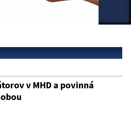
rátorov v MHD a povinná
sobou