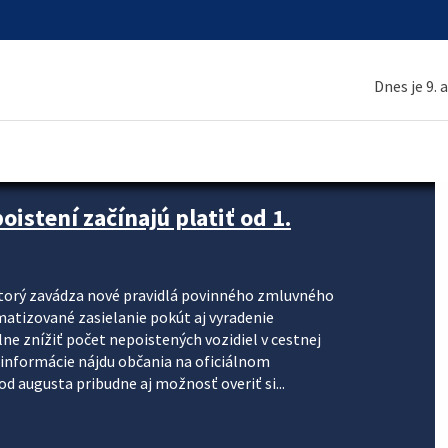
Dnes je 9. 
stení začínajú platiť od 1.
torý zavádza nové pravidlá povinného zmluvného
omatizované zasielanie pokút aj vyradenie
lne znížiť počet nepoistených vozidiel v cestnej
informácie nájdu občania na oficiálnom
 augusta pribudne aj možnosť overiť si...