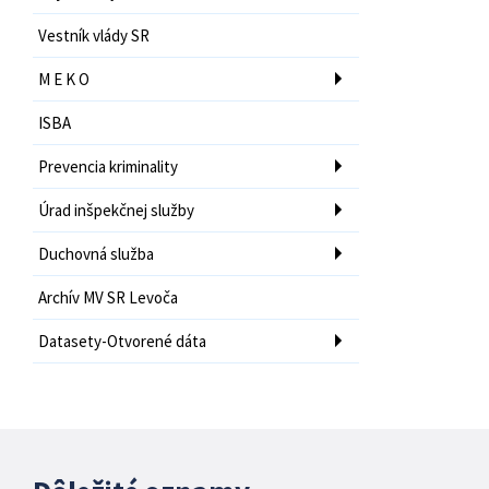
Vestník vlády SR
M E K O
ISBA
Prevencia kriminality
Úrad inšpekčnej služby
Duchovná služba
Archív MV SR Levoča
Datasety-Otvorené dáta