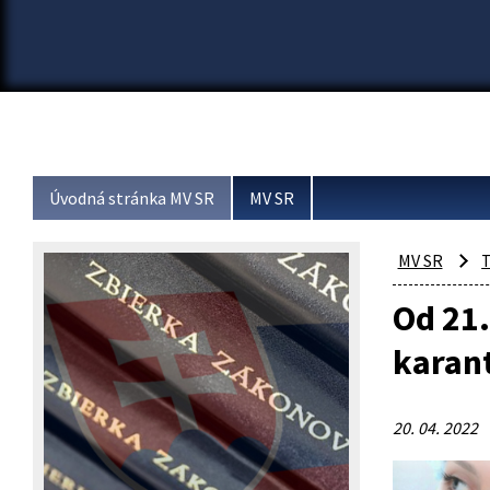
Úvodná stránka MV SR
MV SR
MV SR
T
Od 21.
karant
20. 04. 2022