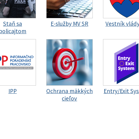
Staň sa
E-služby MV SR
Vestník vlád
policajtom
IPP
Ochrana mäkkých
Entry/Exit Sy
cieľov