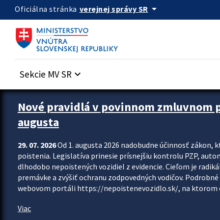
Preskocit na hlavný obsah
arrow_drop_down
verejnej správy SR
Oficiálna stránka
Sekcie MV SR
keyboard_arrow_down
Zastavit automatický posun upútavok
Nové pravidlá v povinnom zmluvnom poi
augusta
29. 07. 2026
Od 1. augusta 2026 nadobudne účinnosť zákon, k
poistenia. Legislatíva prinesie prísnejšiu kontrolu PZP, aut
dlhodobo nepoistených vozidiel z evidencie. Cieľom je radiká
premávke a zvýšiť ochranu zodpovedných vodičov. Podrobné 
webovom portáli https://nepoistenevozidlo.sk/, na ktorom od
Viac