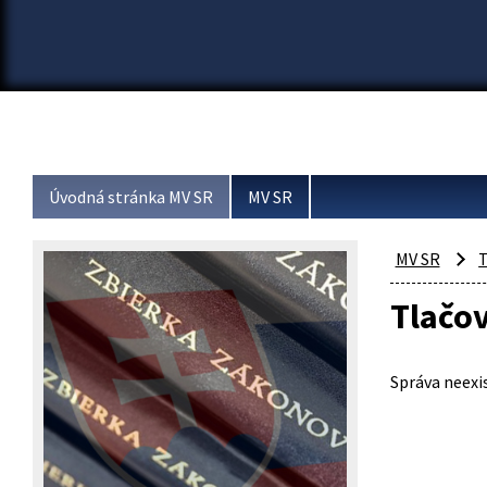
Úvodná stránka MV SR
MV SR
MV SR
T
Tlačo
Správa neexis