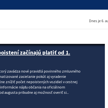
Dnes je 6. 
stení začínajú platiť od 1.
torý zavádza nové pravidlá povinného zmluvného
omatizované zasielanie pokút aj vyradenie
lne znížiť počet nepoistených vozidiel v cestnej
informácie nájdu občania na oficiálnom
 augusta pribudne aj možnosť overiť si...