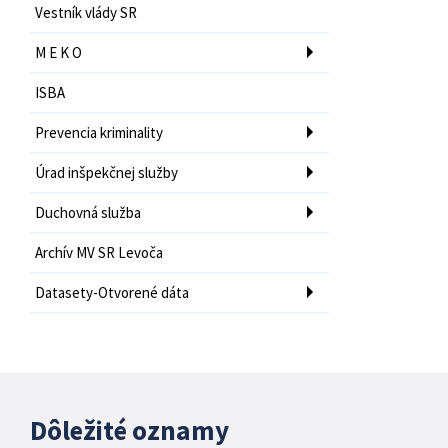
Vestník vlády SR
M E K O
ISBA
Prevencia kriminality
Úrad inšpekčnej služby
Duchovná služba
Archív MV SR Levoča
Datasety-Otvorené dáta
Dôležité oznamy