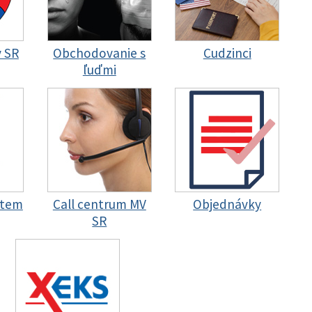
y SR
Obchodovanie s
Cudzinci
ľuďmi
stem
Call centrum MV
Objednávky
SR