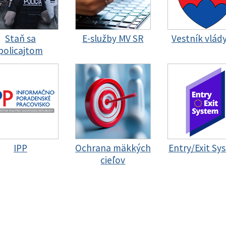
Staň sa
E-služby MV SR
Vestník vlád
policajtom
IPP
Ochrana mäkkých
Entry/Exit Sy
cieľov