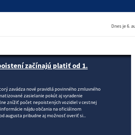
Dnes je 6. 
stení začínajú platiť od 1.
torý zavádza nové pravidlá povinného zmluvného
omatizované zasielanie pokút aj vyradenie
lne znížiť počet nepoistených vozidiel v cestnej
informácie nájdu občania na oficiálnom
 augusta pribudne aj možnosť overiť si...