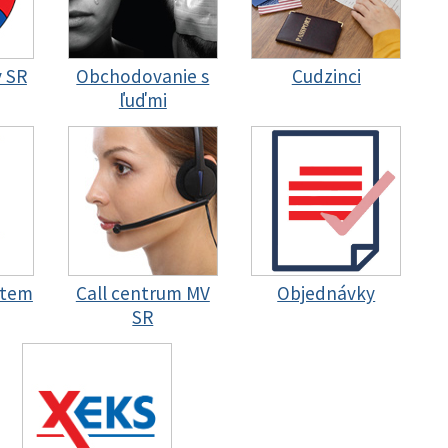
y SR
Obchodovanie s
Cudzinci
ľuďmi
stem
Call centrum MV
Objednávky
SR