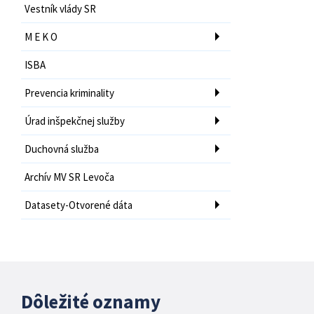
Vestník vlády SR
M E K O
ISBA
Prevencia kriminality
Úrad inšpekčnej služby
Duchovná služba
Archív MV SR Levoča
Datasety-Otvorené dáta
Dôležité oznamy