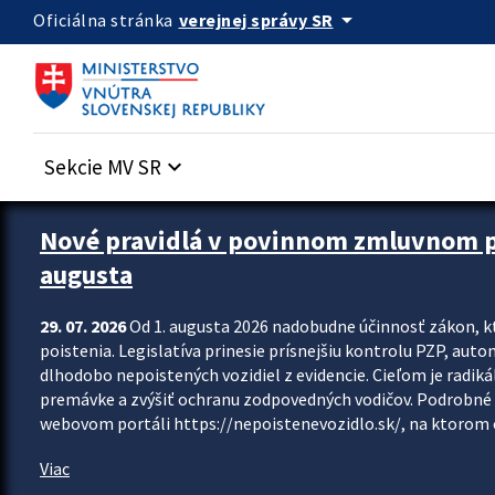
Preskocit na hlavný obsah
arrow_drop_down
verejnej správy SR
Oficiálna stránka
Sekcie MV SR
keyboard_arrow_down
Zastavit automatický posun upútavok
Nové pravidlá v povinnom zmluvnom poi
augusta
29. 07. 2026
Od 1. augusta 2026 nadobudne účinnosť zákon, k
poistenia. Legislatíva prinesie prísnejšiu kontrolu PZP, aut
dlhodobo nepoistených vozidiel z evidencie. Cieľom je radiká
premávke a zvýšiť ochranu zodpovedných vodičov. Podrobné 
webovom portáli https://nepoistenevozidlo.sk/, na ktorom od
Viac