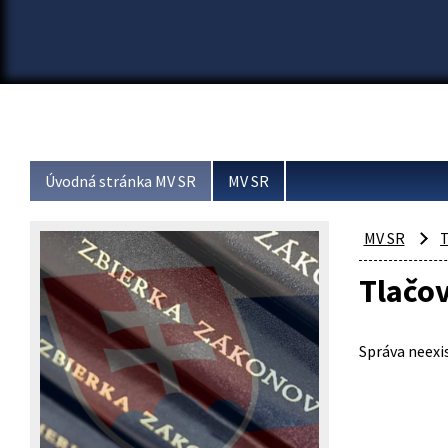
Úvodná stránka MV SR
MV SR
MV SR
T
Tlačo
Správa neexis