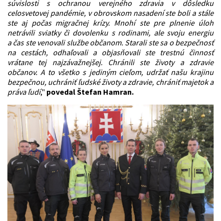
súvislosti s ochranou verejného zdravia v dôsledku
celosvetovej pandémie, v obrovskom nasadení ste boli a stále
ste aj počas migračnej krízy. Mnohí ste pre plnenie úloh
netrávili sviatky či dovolenku s rodinami, ale svoju energiu
a čas ste venovali službe občanom. Starali ste sa o bezpečnosť
na cestách, odhaľovali a objasňovali ste trestnú činnosť
vrátane tej najzávažnejšej. Chránili ste životy a zdravie
občanov. A to všetko s jediným cieľom, udržať našu krajinu
bezpečnou, uchrániť ľudské životy a zdravie, chrániť majetok a
práva ľudí
,"
povedal Štefan Hamran.