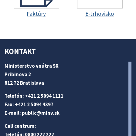
Faktúry
E-trhovisko
KONTAKT
Ministerstvo vnútra SR
Pribinova 2
812 72 Bratislava
Telefón: +421 2 5094 1111
Fax: +421 2 5094 4397
E-mail:
public@minv
.sk
Call centrum:
Telefón: 0800 222 222