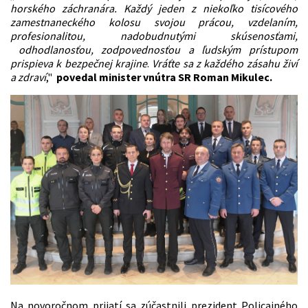
horského záchranára. Každý jeden z niekoľko tisícového
zamestnaneckého kolosu svojou prácou, vzdelaním,
profesionalitou, nadobudnutými skúsenosťami,
odhodlanosťou, zodpovednosťou a ľudským prístupom
prispieva k bezpečnej krajine
.
Vráťte sa z každého zásahu živí
a zdraví
,"
povedal minister vnútra SR Roman Mikulec.
Na novoročnom prijatí sa zúčastnili prezident Policajného