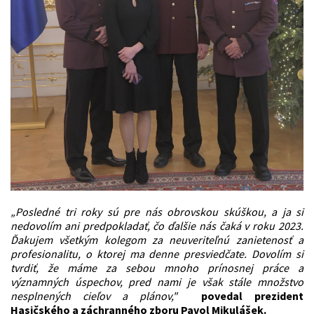
„Posledné tri roky sú pre nás obrovskou skúškou, a ja si
nedovolím ani predpokladať, čo ďalšie nás čaká v roku 2023.
Ďakujem všetkým kolegom za neuveriteľnú zanietenosť a
profesionalitu, o ktorej ma denne presviedčate. Dovolím si
tvrdiť, že máme za sebou mnoho prínosnej práce a
významných úspechov, pred nami je však stále množstvo
nesplnených cieľov a plánov,"
povedal prezident
Hasičského a záchranného zboru Pavol Mikulášek.