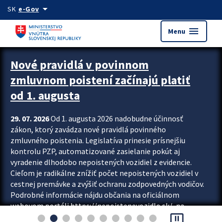
Preskocit na hlavný obsah
arrow_drop_down
SK
e-Gov
menu
Menu
Zastavit automatický posun upútavok
Nové pravidlá v povinnom
zmluvnom poistení začínajú platiť
od 1. augusta
29. 07. 2026
Od 1. augusta 2026 nadobudne účinnosť
zákon, ktorý zavádza nové pravidlá povinného
zmluvného poistenia. Legislatíva prinesie prísnejšiu
kontrolu PZP, automatizované zasielanie pokút aj
vyradenie dlhodobo nepoistených vozidiel z evidencie.
Cieľom je radikálne znížiť počet nepoistených vozidiel v
cestnej premávke a zvýšiť ochranu zodpovedných vodičov.
Podrobné informácie nájdu občania na oficiálnom
webovom portáli https://nepoistenevozidlo.sk/, na
pause_presentation
ktorom od augusta pribudne aj možnosť overiť si...