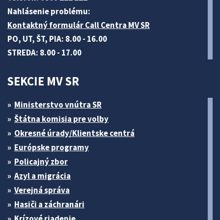
Nahlásenie problému:
Kontaktný formulár Call Centra MV SR
PO, UT, ŠT, PIA: 8.00 - 16.00
STREDA: 8.00 - 17.00
SEKCIE MV SR
Ministerstvo vnútra SR
Štátna komisia pre volby
Okresné úrady/Klientske centrá
Európske programy
Policajný zbor
Azyl a migrácia
Verejná správa
Hasiči a záchranári
Krízové riadenie