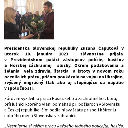
Prezidentka Slovenskej republiky Zuzana Čaputová v
utorok 10. januára 2023 slávnostne prijala
v Prezidentskom paláci zástupcov polície, hasičov
a Horskej záchrannej služby.
Okrem poďakovania a
želania veľa zdravia, šťastia a istoty v novom roku
ocenila ich prácu, pričom poukázala na vojnu na Ukrajine,
zvýšený migračný tlak ako aj stupňujúce sa napätie
v spoločnosti.
Zároveň vyzdvihla prácu Hasičského a záchranného zboru,
príslušníci ktorého vlani pomáhali pri požiaroch v Slovinsku
a Českej republike, čím podľa hlavy štátu prispeli k šíreniu
dobrého mena Slovenska v zahraničí.
„
Nesmierne si vážim prácu každého jedného policajta, hasiča,