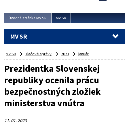
Viac
Úvodná stránka MV SR
MV SR
MV SR
MV SR
Tlačové správy
2023
január
Prezidentka Slovenskej
republiky ocenila prácu
bezpečnostných zložiek
ministerstva vnútra
11. 01. 2023