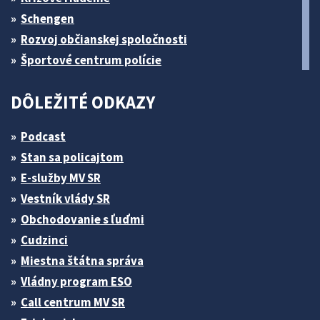
Schengen
Rozvoj občianskej spoločnosti
Športové centrum polície
DÔLEŽITÉ ODKAZY
Podcast
Stan sa policajtom
E-služby MV SR
Vestník vlády SR
Obchodovanie s ľuďmi
Cudzinci
Miestna štátna správa
Vládny program ESO
Call centrum MV SR