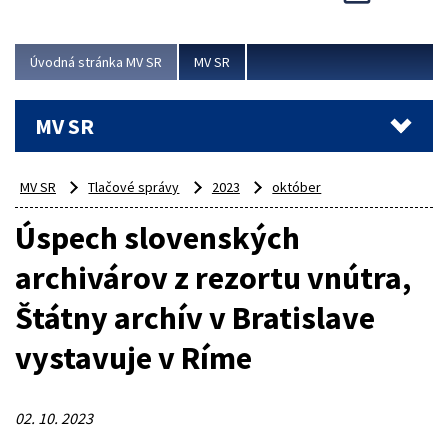
Viac
Úvodná stránka MV SR
MV SR
MV SR
MV SR
Tlačové správy
2023
október
Úspech slovenských
archivárov z rezortu vnútra,
Štátny archív v Bratislave
vystavuje v Ríme
02. 10. 2023