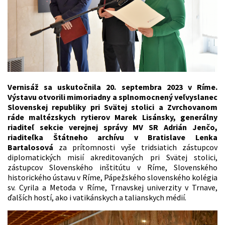
Vernisáž sa uskutočnila 20. septembra 2023 v Ríme.
Výstavu otvorili mimoriadny a splnomocnený veľvyslanec
Slovenskej republiky pri Svätej stolici a Zvrchovanom
ráde maltézskych rytierov Marek Lisánsky, generálny
riaditeľ sekcie verejnej správy MV SR Adrián Jenčo,
riaditeľka Štátneho archívu v Bratislave Lenka
Bartalosová
za prítomnosti vyše tridsiatich zástupcov
diplomatických misií akreditovaných pri Svätej stolici,
zástupcov Slovenského inštitútu v Ríme, Slovenského
historického ústavu v Ríme, Pápežského slovenského kolégia
sv. Cyrila a Metoda v Ríme, Trnavskej univerzity v Trnave,
ďalších hostí, ako i vatikánskych a talianskych médií.