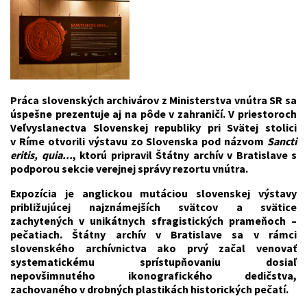
Práca slovenských archivárov z Ministerstva vnútra SR sa
úspešne prezentuje aj na pôde v zahraničí. V priestoroch
Veľvyslanectva Slovenskej republiky pri Svätej stolici
v Ríme otvorili výstavu zo Slovenska pod názvom
Sancti
eritis, quia...
, ktorú pripravil Štátny archív v Bratislave s
podporou sekcie verejnej správy rezortu vnútra.
Expozícia je anglickou mutáciou slovenskej výstavy
približujúcej najznámejších svätcov a svätice
zachytených v unikátnych sfragistických prameňoch –
pečatiach. Štátny archív v Bratislave sa v rámci
slovenského archívnictva ako prvý začal venovať
systematickému sprístupňovaniu dosiaľ
nepovšimnutého ikonografického dedičstva,
zachovaného v drobných plastikách historických pečatí.