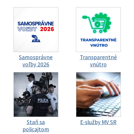
Samosprávne
Transparentné
voľby 2026
vnútro
Staň sa
E-služby MV SR
policajtom