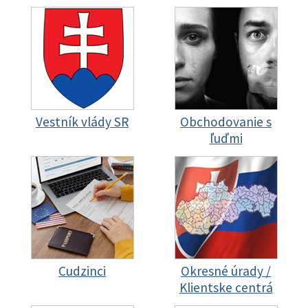
Vestník vlády SR
Obchodovanie s
ľuďmi
Cudzinci
Okresné úrady /
Klientske centrá