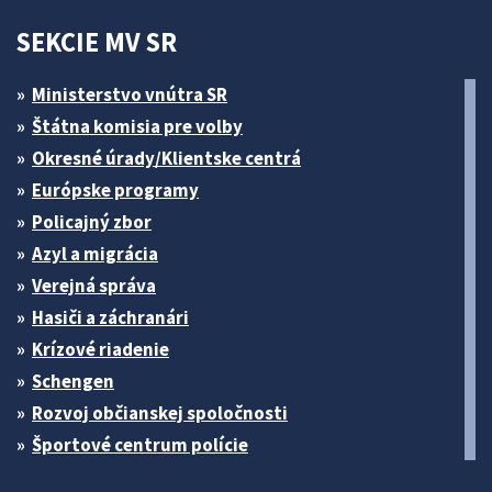
SEKCIE MV SR
Ministerstvo vnútra SR
Štátna komisia pre volby
Okresné úrady/Klientske centrá
Európske programy
Policajný zbor
Azyl a migrácia
Verejná správa
Hasiči a záchranári
Krízové riadenie
Schengen
Rozvoj občianskej spoločnosti
Športové centrum polície