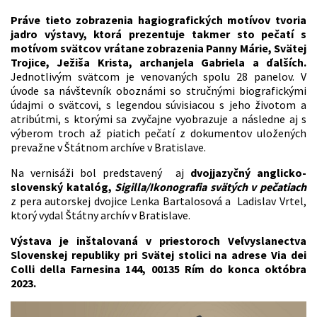
Práve tieto zobrazenia hagiografických motívov tvoria
jadro výstavy, ktorá prezentuje takmer sto pečatí s
motívom svätcov vrátane zobrazenia Panny Márie, Svätej
Trojice, Ježiša Krista, archanjela Gabriela a ďalších.
Jednotlivým svätcom je venovaných spolu 28 panelov. V
úvode sa návštevník oboznámi so stručnými biografickými
údajmi o svätcovi, s legendou súvisiacou s jeho životom a
atribútmi, s ktorými sa zvyčajne vyobrazuje a následne aj s
výberom troch až piatich pečatí z dokumentov uložených
prevažne v Štátnom archíve v Bratislave.
Na vernisáži bol predstavený aj
dvojjazyčný anglicko-
slovenský katalóg,
Sigilla/Ikonografia svätých v pečatiach
z pera autorskej dvojice Lenka Bartalosová a Ladislav Vrtel,
ktorý vydal Štátny archív v Bratislave.
Výstava je inštalovaná v priestoroch Veľvyslanectva
Slovenskej republiky pri Svätej stolici na adrese Via dei
Colli della Farnesina 144, 00135 Rím do konca októbra
2023.