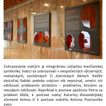
Zobrazovanie svätých je integrálnou súčasťou kresťanskej
symboliky. Svätci sa zobrazovali v nespočetných výtvarných,
maliarskych, sochárskych či zlatníckych dielach. Keďže
skutočnú ľudskú podobu svätcov nik nepoznal, umelci ich
odlišovali pridávaním atribútov – predmetov, ktorými sa
navzájom odlišovali. Napríklad k postave apoštola Petra sa
pridávali kľúče, k postave svätej Kataríny Alexandrijskej
zlomené koleso či k postave svätého Antona Pustovníka
zvon.