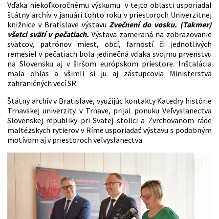
Vďaka niekoľkoročnému výskumu v tejto oblasti usporiadal
štátny archív v januári tohto roku v priestoroch Univerzitnej
knižnice v Bratislave výstavu
Zvečnení do vosku. (Takmer)
všetci svätí v pečatiach.
Výstava zameraná na zobrazovanie
svätcov, patrónov miest, obcí, farností či jednotlivých
remesiel v pečatiach bola jedinečná vďaka svojmu prvenstvu
na Slovensku aj v širšom európskom priestore. Inštalácia
mala ohlas a všimli si ju aj zástupcovia Ministerstva
zahraničných vecí SR.
Štátny archív v Bratislave, využijúc kontakty Katedry histórie
Trnavskej univerzity v Trnave, prijal ponuku Veľvyslanectva
Slovenskej republiky pri Svätej stolici a Zvrchovanom ráde
maltézskych rytierov v Ríme usporiadať výstavu s podobným
motívom aj v priestoroch veľvyslanectva.