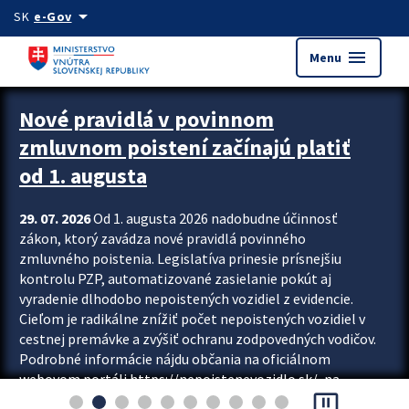
Preskocit na hlavný obsah
arrow_drop_down
SK
e-Gov
menu
Menu
Zastavit automatický posun upútavok
Nové pravidlá v povinnom
zmluvnom poistení začínajú platiť
od 1. augusta
29. 07. 2026
Od 1. augusta 2026 nadobudne účinnosť
zákon, ktorý zavádza nové pravidlá povinného
zmluvného poistenia. Legislatíva prinesie prísnejšiu
kontrolu PZP, automatizované zasielanie pokút aj
vyradenie dlhodobo nepoistených vozidiel z evidencie.
Cieľom je radikálne znížiť počet nepoistených vozidiel v
cestnej premávke a zvýšiť ochranu zodpovedných vodičov.
Podrobné informácie nájdu občania na oficiálnom
webovom portáli https://nepoistenevozidlo.sk/, na
pause_presentation
ktorom od augusta pribudne aj možnosť overiť si...