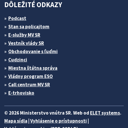
DÔLEŽITÉ ODKAZY
Podcast
Stan sa policajtom
E-služby MV SR
Vestník vlády SR
Obchodovanie s ľuďmi
Cudzinci
Miestna štátna správa
Vládny program ESO
Call centrum MV SR
E-trhovisko
© 2026 Ministerstvo vnútra SR. Web od
ELET systems
.
Mapa sídla
|
Vyhlásenie o prístupnosti
|