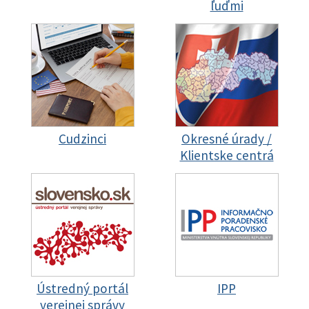
ľuďmi
Cudzinci
Okresné úrady /
Klientske centrá
Ústredný portál
IPP
verejnej správy