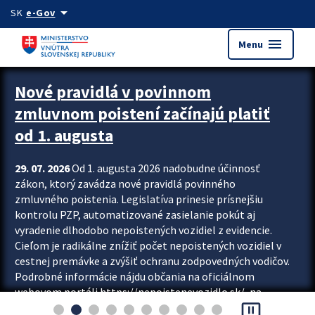
Preskocit na hlavný obsah
arrow_drop_down
SK
e-Gov
menu
Menu
Zastavit automatický posun upútavok
Nové pravidlá v povinnom
zmluvnom poistení začínajú platiť
od 1. augusta
29. 07. 2026
Od 1. augusta 2026 nadobudne účinnosť
zákon, ktorý zavádza nové pravidlá povinného
zmluvného poistenia. Legislatíva prinesie prísnejšiu
kontrolu PZP, automatizované zasielanie pokút aj
vyradenie dlhodobo nepoistených vozidiel z evidencie.
Cieľom je radikálne znížiť počet nepoistených vozidiel v
cestnej premávke a zvýšiť ochranu zodpovedných vodičov.
Podrobné informácie nájdu občania na oficiálnom
webovom portáli https://nepoistenevozidlo.sk/, na
pause_presentation
ktorom od augusta pribudne aj možnosť overiť si...