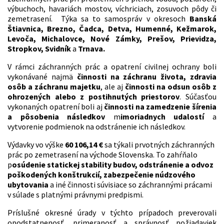
výbuchoch, havariách mostov, víchriciach, zosuvoch pôdy či
zemetrasení. Týka sa to samospráv v okresoch
Banská
Štiavnica, Brezno, Čadca, Detva, Humenné, Kežmarok,
Levoča, Michalovce, Nové Zámky, Prešov, Prievidza,
Stropkov, Svidník
a
Trnava.
V rámci záchranných prác a opatrení civilnej ochrany boli
vykonávané najmä
činnosti na záchranu života, zdravia
osôb a záchranu majetku
, ale aj
činnosti na odsun osôb z
ohrozených alebo z postihnutých priestorov
. Súčasťou
vykonaných opatrení boli aj
činnosti na zamedzenie šírenia
a pôsobenia následkov
m
imoriadnych udalostí
a
vytvorenie podmienok na odstránenie ich následkov.
Výdavky vo výške
60 106,14 €
sa týkali prvotných záchranných
prác po zemetrasení na východe Slovenska. To zahŕňalo
p
osúdenie statickej stability budov, odstránenie a odvoz
poškodených konštrukcií, zabezpečenie núdzového
ubytovania
a iné činnosti súvisiace so záchrannými prácami
v súlade s platnými právnymi predpismi.
Príslušné okresné úrady v týchto prípadoch preverovali
opodstatnenosť, primeranosť a správnosť požiadaviek