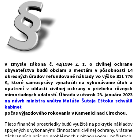
V zmysle zákona č. 42/1994 Z. z. o civilnej ochrane
obyvateľstva budú obciam a mestám v pôsobnosti 14
okresných úradov refundované náklady vo výške 311 776
€, ktoré s
amosprávy vynaložili na vykonávanie úloh a
opatrení v oblasti civilnej ochrany v priebehu rôznych
mimoriadnych udalostí. Úhradu v utorok 23. januára 2023
na návrh ministra vnútra Matúša Šutaja Eštoka schválil
kabinet
počas výjazdového rokovania v Kamenici nad Cirochou.
Tieto finančné prostriedky budú využité na pokrytie nákladov
spojených s vykonanými činnosťami civilnej ochrany, vrátane
záchranných prác pri problémoch s pitnou vodou, požiaroch,