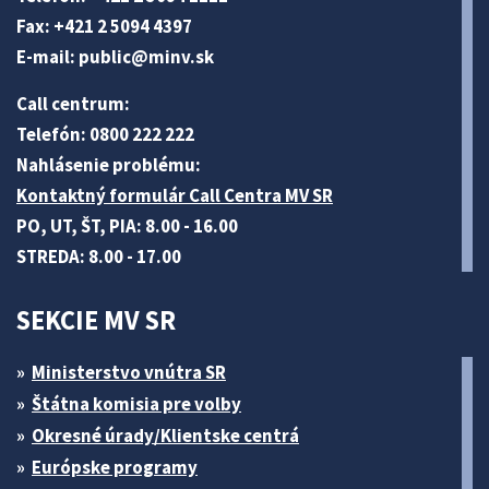
Fax: +421 2 5094 4397
E-mail:
public@minv
.sk
Call centrum:
Telefón: 0800 222 222
Nahlásenie problému:
Kontaktný formulár Call Centra MV SR
PO, UT, ŠT, PIA: 8.00 - 16.00
STREDA: 8.00 - 17.00
SEKCIE MV SR
Ministerstvo vnútra SR
Štátna komisia pre volby
Okresné úrady/Klientske centrá
Európske programy