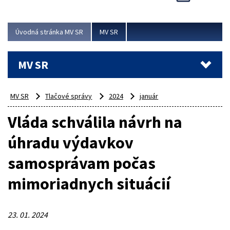
Viac
Úvodná stránka MV SR
MV SR
MV SR
MV SR
Tlačové správy
2024
január
Vláda schválila návrh na
úhradu výdavkov
samosprávam počas
mimoriadnych situácií
23. 01. 2024