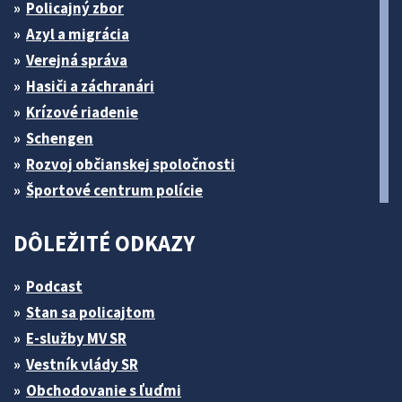
Policajný zbor
Azyl a migrácia
Verejná správa
Hasiči a záchranári
Krízové riadenie
Schengen
Rozvoj občianskej spoločnosti
Športové centrum polície
DÔLEŽITÉ ODKAZY
Podcast
Stan sa policajtom
E-služby MV SR
Vestník vlády SR
Obchodovanie s ľuďmi