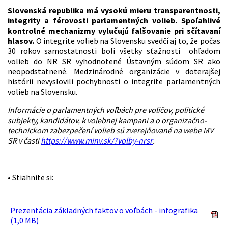
Slovenská republika má vysokú mieru transparentnosti,
integrity a férovosti parlamentných volieb. Spoľahlivé
kontrolné mechanizmy vylučujú falšovanie pri sčítavaní
hlasov.
O integrite volieb na Slovensku svedčí aj to, že počas
30 rokov samostatnosti boli všetky sťažnosti ohľadom
volieb do NR SR vyhodnotené Ústavným súdom SR ako
neopodstatnené. Medzinárodné organizácie v doterajšej
histórii nevyslovili pochybnosti o integrite parlamentných
volieb na Slovensku.
Informácie o parlamentných voľbách pre voličov, politické
subjekty, kandidátov, k volebnej kampani a o organizačno-
technickom zabezpečení volieb sú zverejňované na webe MV
SR v časti
https://www.minv.sk/?volby-nrsr
.
• Stiahnite si:
Prezentácia základných faktov o voľbách - infografika
(1,0 MB)