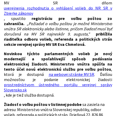
MV SR dňom
uverejnenia rozhodnutia o vyhlásení volieb do NR SR v
Zbierke zákonov
, spustilo
registráciu pre voľbu poštou zo
zahraničia.
„Požiadať o voľbu poštou je možné Ministerstvo
vnútra SR elektronicky alebo listinne, pričom žiadosť musí byť
doručená na MV SR najneskôr 9. augusta,"
priblížila
riaditeľka odboru volieb, referenda a politických strán
sekcie verejnej správy MV SR Eva Chmelová.
Novinkou týchto parlamentných volieb je nový
modernejší a spoľahlivejší spôsob podávania
elektronickej žiadosti. Ministerstvo vnútra spúšťa na
tento účel novú elektronickú službu pre voľbu poštou
,
ktorá je dostupná
na webovej stránke MV SR
. Ďalšou
možnosťou je podanie elektronickej žiadosti
prostredníctvom ústredného portálu verejnej správy
Slovensko.sk
, kde je tiež služba dostupná.
Žiadosť o voľbu poštou v listinnej podobe
sa zasiela na
adresu: Ministerstvo vnútra Slovenskej republiky, odbor
volieb, referenda a politických strán, Drieňová 22, 826 86