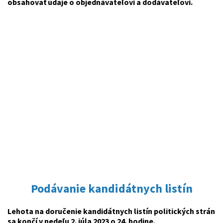
obsahovať údaje o objednávateľovi a dodávateľovi.
Podávanie kandidátnych listín
Lehota na doručenie kandidátnych listín politických strán
sa končí v nedeľu 2. júla 2023 o 24. hodine.