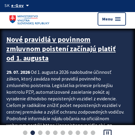
Preskocit na hlavný obsah
arrow_drop_down
SK
e-Gov
menu
Menu
Zastavit automatický posun upútavok
Nové pravidlá v povinnom
zmluvnom poistení začínajú platiť
od 1. augusta
29. 07. 2026
Od 1. augusta 2026 nadobudne účinnosť
zákon, ktorý zavádza nové pravidlá povinného
zmluvného poistenia. Legislatíva prinesie prísnejšiu
kontrolu PZP, automatizované zasielanie pokút aj
vyradenie dlhodobo nepoistených vozidiel z evidencie.
Cieľom je radikálne znížiť počet nepoistených vozidiel v
cestnej premávke a zvýšiť ochranu zodpovedných vodičov.
Podrobné informácie nájdu občania na oficiálnom
webovom portáli https://nepoistenevozidlo.sk/, na
pause_presentation
ktorom od augusta pribudne aj možnosť overiť si...