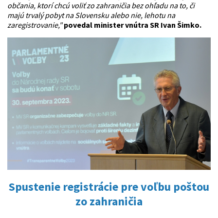
občania, ktorí chcú voliť zo zahraničia bez ohľadu na to, či
majú trvalý pobyt na Slovensku alebo nie, lehotu na
zaregistrovanie,"
povedal minister vnútra SR Ivan Šimko.
Spustenie registrácie pre voľbu poštou
zo zahraničia