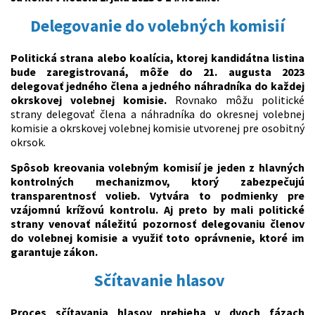
Delegovanie do volebných komisií
Politická strana alebo koalícia, ktorej kandidátna listina
bude zaregistrovaná, môže do 21. augusta 2023
delegovať jedného člena a jedného náhradníka do každej
okrskovej volebnej komisie.
Rovnako môžu politické
strany delegovať člena a náhradníka do okresnej volebnej
komisie a okrskovej volebnej komisie utvorenej pre osobitný
okrsok.
Spôsob kreovania volebným komisií je jeden z hlavných
kontrolných mechanizmov, ktorý zabezpečujú
transparentnosť volieb. Vytvára to podmienky pre
vzájomnú krížovú kontrolu. Aj preto by mali politické
strany venovať náležitú pozornosť delegovaniu členov
do volebnej komisie a využiť toto oprávnenie, ktoré im
garantuje zákon.
Sčítavanie hlasov
Proces sčítavania hlasov prebieha v dvoch fázach