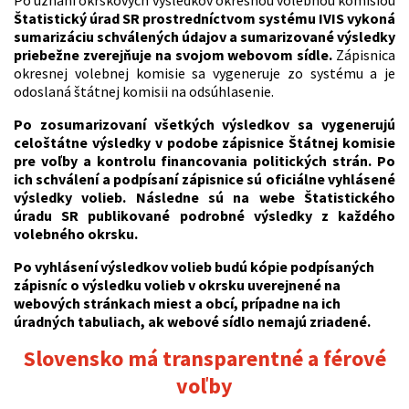
Štatistický úrad SR prostredníctvom systému IVIS vykoná
sumarizáciu schválených údajov a sumarizované výsledky
priebežne zverejňuje na svojom webovom sídle.
Zápisnica
okresnej volebnej komisie sa vygeneruje zo systému a je
odoslaná štátnej komisii na odsúhlasenie.
Po zosumarizovaní všetkých výsledkov sa vygenerujú
celoštátne výsledky v podobe zápisnice Štátnej komisie
pre voľby a kontrolu financovania politických strán. Po
ich schválení a podpísaní zápisnice sú oficiálne vyhlásené
výsledky volieb. Následne sú na webe Štatistického
úradu SR publikované podrobné výsledky z každého
volebného okrsku.
Po vyhlásení výsledkov volieb budú kópie podpísaných
zápisníc o výsledku volieb v okrsku uverejnené na
webových stránkach miest a obcí, prípadne na ich
úradných tabuliach, ak webové sídlo nemajú zriadené.
Slovensko má transparentné a férové
voľby