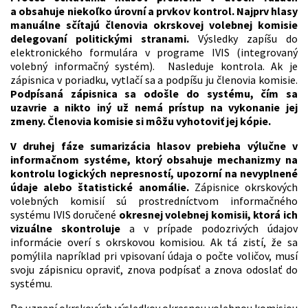
a obsahuje niekoľko úrovní a prvkov kontrol. Najprv hlasy
manuálne sčítajú členovia okrskovej volebnej komisie
delegovaní politickými stranami.
Výsledky zapíšu do
elektronického formulára v programe IVIS (integrovaný
volebný informačný systém). Nasleduje kontrola. Ak je
zápisnica v poriadku, vytlačí sa a podpíšu ju členovia komisie.
Podpísaná zápisnica sa odošle do systému, čím sa
uzavrie a nikto iný už nemá prístup na vykonanie jej
zmeny. Členovia komisie si môžu vyhotoviť jej kópie.
V druhej fáze sumarizácia hlasov prebieha výlučne v
informačnom systéme, ktorý obsahuje mechanizmy na
kontrolu logických nepresností, upozorní na nevyplnené
údaje alebo štatistické anomálie.
Zápisnice okrskových
volebných komisií sú prostredníctvom informačného
systému IVIS doručené
okresnej volebnej komisii, ktorá ich
vizuálne skontroluje
a v prípade podozrivých údajov
informácie overí s okrskovou komisiou. Ak tá zistí, že sa
pomýlila napríklad pri vpisovaní údaja o počte voličov, musí
svoju zápisnicu opraviť, znova podpísať a znova odoslať do
systému.
Po uznaní okrskových výsledkov okresnou volebnou komisiou