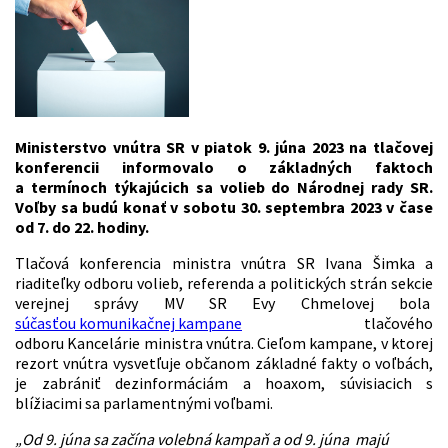
Ministerstvo vnútra SR v piatok 9. júna 2023 na tlačovej
konferencii informovalo o základných faktoch
a termínoch týkajúcich sa volieb do Národnej rady SR.
Voľby sa budú konať v sobotu 30. septembra 2023 v čase
od 7. do 22. hodiny.
Tlačová konferencia ministra vnútra SR Ivana Šimka a
riaditeľky odboru volieb, referenda a politických strán sekcie
verejnej správy MV SR Evy Chmelovej bola
súčasťou komunikačnej kampane
tlačového
odboru Kancelárie ministra vnútra. Cieľom kampane, v ktorej
rezort vnútra vysvetľuje občanom základné fakty o voľbách,
je zabrániť dezinformáciám a hoaxom, súvisiacich s
blížiacimi sa parlamentnými voľbami.
„Od 9. júna sa začína volebná kampaň a od 9. júna majú