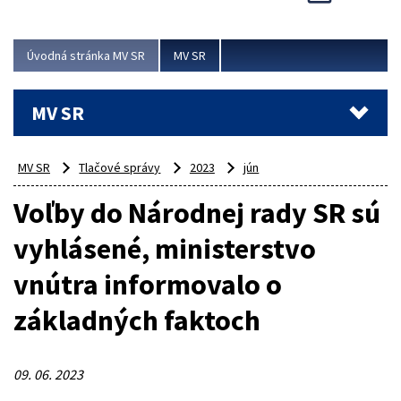
Viac
Úvodná stránka MV SR
MV SR
MV SR
MV SR
Tlačové správy
2023
jún
Voľby do Národnej rady SR sú
vyhlásené, ministerstvo
vnútra informovalo o
základných faktoch
09. 06. 2023