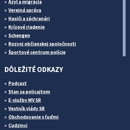
Azyl a migrácia
Verejná správa
Hasiči a záchranári
Krízové riadenie
Schengen
Rozvoj občianskej spoločnosti
Športové centrum polície
DÔLEŽITÉ ODKAZY
Podcast
Stan sa policajtom
E-služby MV SR
Vestník vlády SR
Obchodovanie s ľuďmi
Cudzinci