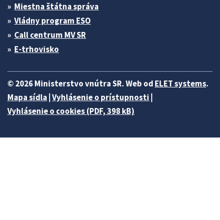
Miestna štátna správa
Vládny program ESO
Call centrum MV SR
E-trhovisko
© 2026 Ministerstvo vnútra SR. Web od
ELET systems
.
Mapa sídla
|
Vyhlásenie o prístupnosti
|
Vyhlásenie o cookies (PDF, 398 kB)