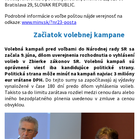
Bratislava 29, SLOVAK REPUBLIC.
Podrobné informácie o voľbe poštou nájde verejnosť na
odkaze:
www.minv.sk/?nr23-posta
Začiatok volebnej kampane
Volebná kampaň pred voľbami do Národnej rady SR sa
začala 9. júna, dňom uverejnenia rozhodnutia o vyhlásení
volieb v Zbierke zákonov SR. Volebnú kampaň sú
oprávnené viesť iba kandidujúce politické strany.
Politická strana môže minúť na kampaň najviac 3 milióny
eur vrátane DPH.
Do tejto sumy sa započítavajú aj výdavky
vynaložené v čase 180 dní predo dňom vyhlásenia volieb.
Takisto sa do limitu zarátava rozdiel medzi cenou daru alebo
iného bezodplatného plnenia uvedenou v zmluve a cenou
obvyklou.