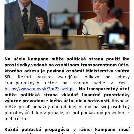
Na účely kampane môže politická strana použiť iba
prostriedky vedené na osobitnom transparentnom účte,
ktorého adresu je
povinná oznámiť Ministerstvu vnútra
SR.
Rezort vnútra zverejňuje odkazy na adresy
transparentných účtov na svojom webe v časti
https://www.minv.sk/?nr23-webps
.
Na transparentný účet
môže politická strana vkladať finančné prostriedky
výlučne prevodom z iného účtu, nie v hotovosti.
Rovnako
môže prijať peňažný dar od inej osoby na svoj osobitný
platobný účet len v prípade, ak bol poukázaný prevodom z
iného účtu.
Každá politická propagácia v rámci kampane musí