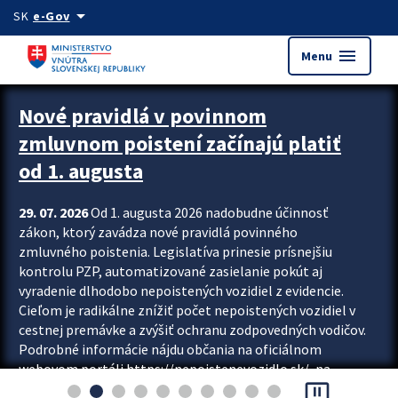
Preskocit na hlavný obsah
arrow_drop_down
SK
e-Gov
menu
Menu
Zastavit automatický posun upútavok
Nové pravidlá v povinnom
zmluvnom poistení začínajú platiť
od 1. augusta
29. 07. 2026
Od 1. augusta 2026 nadobudne účinnosť
zákon, ktorý zavádza nové pravidlá povinného
zmluvného poistenia. Legislatíva prinesie prísnejšiu
kontrolu PZP, automatizované zasielanie pokút aj
vyradenie dlhodobo nepoistených vozidiel z evidencie.
Cieľom je radikálne znížiť počet nepoistených vozidiel v
cestnej premávke a zvýšiť ochranu zodpovedných vodičov.
Podrobné informácie nájdu občania na oficiálnom
webovom portáli https://nepoistenevozidlo.sk/, na
pause_presentation
ktorom od augusta pribudne aj možnosť overiť si...