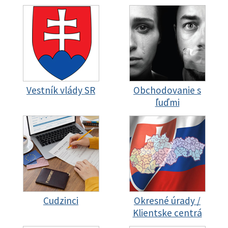
Vestník vlády SR
Obchodovanie s
ľuďmi
Cudzinci
Okresné úrady /
Klientske centrá