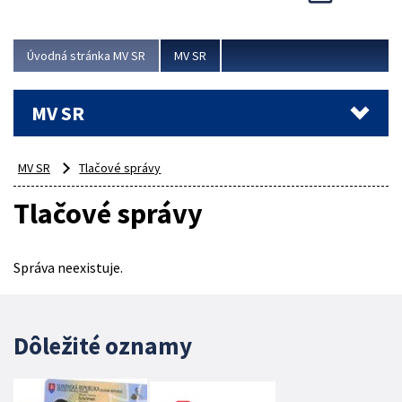
Viac
Úvodná stránka MV SR
MV SR
MV SR
MV SR
Tlačové správy
Tlačové správy
Správa neexistuje.
Dôležité oznamy