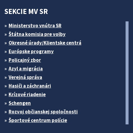
SEKCIE MV SR
Ministerstvo vnútra SR
Štátna komisia pre volby
Okresné úrady/Klientske centrá
Európske programy
Policajný zbor
Azyl a migrácia
Verejná správa
Hasiči a záchranári
Krízové riadenie
Schengen
Rozvoj občianskej spoločnosti
Športové centrum polície