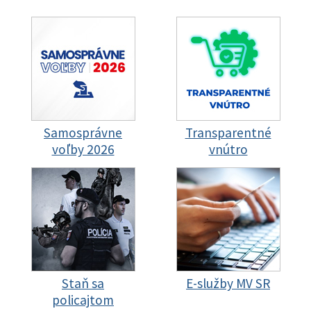
Samosprávne
Transparentné
voľby 2026
vnútro
Staň sa
E-služby MV SR
policajtom