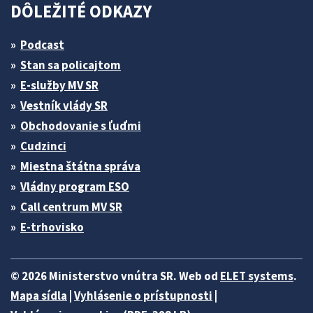
DÔLEŽITÉ ODKAZY
Podcast
Stan sa policajtom
E-služby MV SR
Vestník vlády SR
Obchodovanie s ľuďmi
Cudzinci
Miestna štátna správa
Vládny program ESO
Call centrum MV SR
E-trhovisko
© 2026 Ministerstvo vnútra SR. Web od
ELET systems
.
Mapa sídla
|
Vyhlásenie o prístupnosti
|