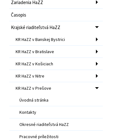
Zariadenia HaZZ
Časopis
Krajské riaditeľstvá HaZZ
KR HaZZ v Banskej Bystrici
KR HaZZ v Bratislave
KR HaZZ v Košiciach
KR HaZZ v Nitre
KR HaZZ v Prešove
Úvodná stránka
Kontakty
Okresné riaditeľstvá HaZZ
Pracovné príležitosti