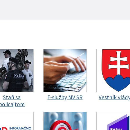
Staň sa
E-služby MV SR
Vestník vlád
policajtom