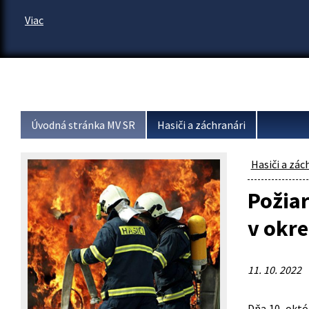
Úvodná stránka MV SR
Hasiči a záchranári
Hasiči a zác
Požiar
v okre
11. 10. 2022
Dňa 10. októ