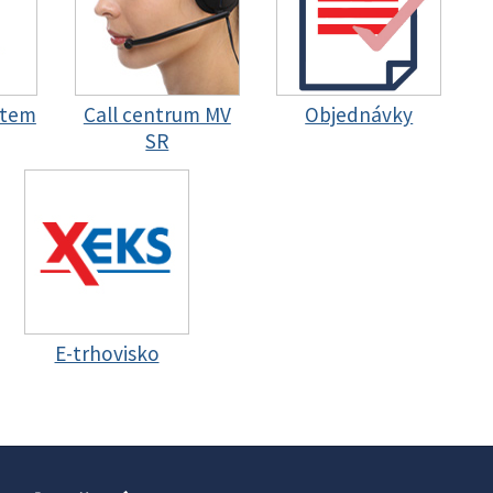
stem
Call centrum MV
Objednávky
SR
E-trhovisko