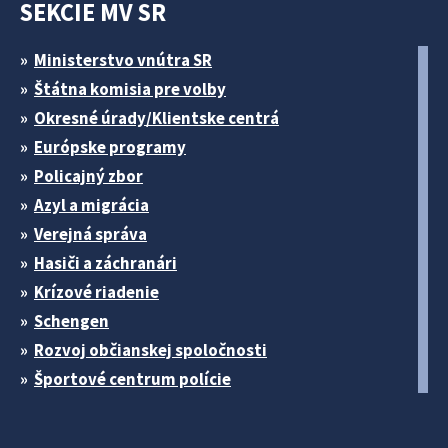
SEKCIE MV SR
Ministerstvo vnútra SR
Štátna komisia pre volby
Okresné úrady/Klientske centrá
Európske programy
Policajný zbor
Azyl a migrácia
Verejná správa
Hasiči a záchranári
Krízové riadenie
Schengen
Rozvoj občianskej spoločnosti
Športové centrum polície