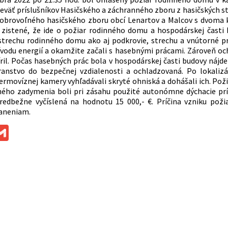
eväť príslušníkov Hasičského a záchranného zboru z hasičských st
Dobrovoľného hasičského zboru obcí Lenartov a Malcov s dvoma k
istené, že ide o požiar rodinného domu a hospodárskej časti 
strechu rodinného domu ako aj podkrovie, strechu a vnútorné pri
ívodu energií a okamžite začali s hasebnými prácami. Zároveň o
íril. Počas hasebných prác bola v hospodárskej časti budovy náj
ranstvo do bezpečnej vzdialenosti a ochladzovaná. Po lokalizá
rmovíznej kamery vyhľadávali skryté ohniská a dohášali ich. Požia
ného zadymenia boli pri zásahu použité autonómne dýchacie prí
edbežne vyčíslená na hodnotu 15 000,- €. Príčina vzniku požia
aneniam.
ok
ssenger
Gmail