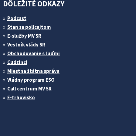
DÔLEŽITÉ ODKAZY
Podcast
Stan sa policajtom
E-služby MV SR
Vestník vlády SR
Obchodovanie s ľuďmi
Cudzinci
Miestna štátna správa
Vládny program ESO
Call centrum MV SR
E-trhovisko