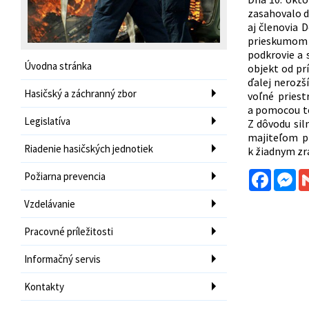
zasahovalo d
aj členovia 
prieskumom z
podkrovie a 
Úvodna stránka
objekt od pr
ďalej nerozš
Hasičský a záchranný zbor
voľné priest
a pomocou te
Legislatíva
Z dôvodu sil
majiteľom pr
Riadenie hasičských jednotiek
k žiadnym zr
Facebo
Me
Požiarna prevencia
Vzdelávanie
Pracovné príležitosti
Informačný servis
Kontakty