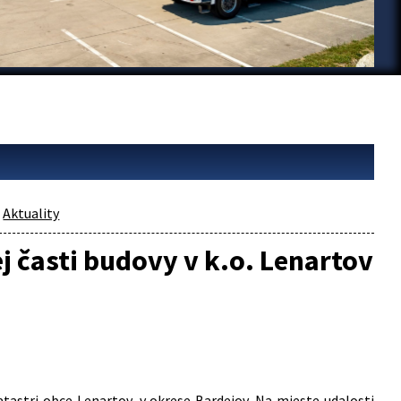
Aktuality
 časti budovy v k.o. Lenartov
tastri obce Lenartov, v okrese Bardejov. Na mieste udalosti