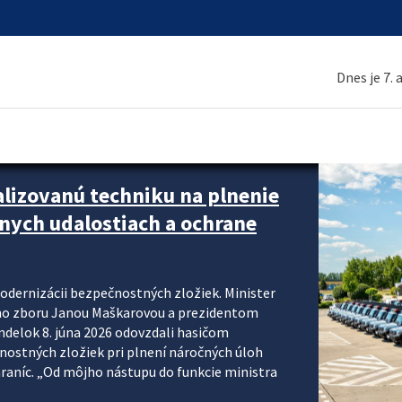
Dnes je 7.
 hasenia elektromobility,
 záchranným zborom vo výcvikovom centre Lešť
y, fotovoltických panelov a batériových úložísk.
ok, prezident Hasičského a záchranného zboru
pre elektromobilitu (SEVA) a vedecko-výskumnými
024, ktorý priniesol zásadné...