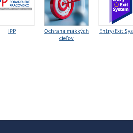
IPP
Ochrana mäkkých
Entry/Exit Sy
cieľov