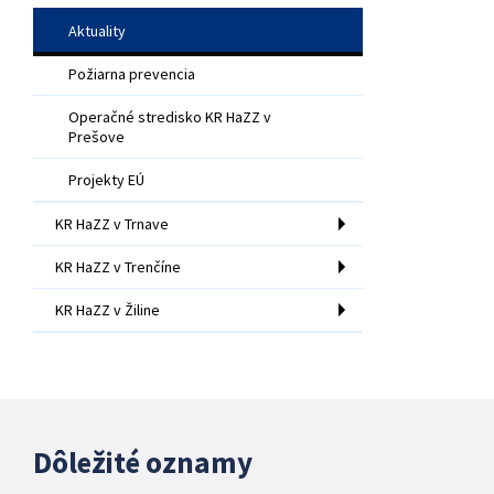
Aktuality
Požiarna prevencia
Operačné stredisko KR HaZZ v
Prešove
Projekty EÚ
KR HaZZ v Trnave
KR HaZZ v Trenčíne
KR HaZZ v Žiline
Dôležité oznamy