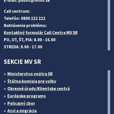
E-mail:
public@minv
.sk
Call centrum:
Telefón: 0800 222 222
Nahlásenie problému:
Kontaktný formulár Call Centra MV SR
PO, UT, ŠT, PIA: 8.00 - 16.00
STREDA: 8.00 - 17.00
SEKCIE MV SR
Ministerstvo vnútra SR
Štátna komisia pre volby
Okresné úrady/Klientske centrá
Európske programy
Policajný zbor
Azyl a migrácia