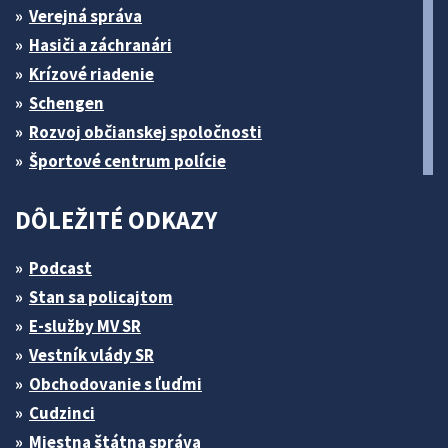
Verejná správa
Hasiči a záchranári
Krízové riadenie
Schengen
Rozvoj občianskej spoločnosti
Športové centrum polície
DÔLEŽITÉ ODKAZY
Podcast
Stan sa policajtom
E-služby MV SR
Vestník vlády SR
Obchodovanie s ľuďmi
Cudzinci
Miestna štátna správa