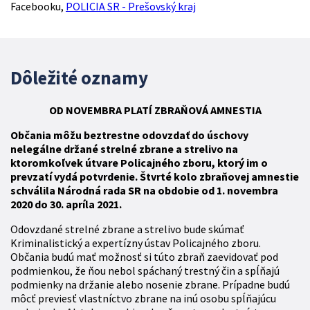
Facebooku,
POLICIA SR - Prešovský kraj
Dôležité oznamy
OD NOVEMBRA
PLATÍ
ZBR
AŇOVÁ
AMNESTIA
Občania môžu beztrestne odovzdať do úschovy
nelegálne držané strelné zbrane a strelivo na
ktoromkoľvek útvare Policajného zboru, ktorý im o
prevzatí vydá potvrdenie. Štvrté kolo zbraňovej amnestie
schválila Národná rada SR na obdobie od 1. novembra
2020 do 30. apríla 2021.
Odovzdané strelné zbrane a strelivo bude skúmať
Kriminalistický a expertízny ústav Policajného zboru.
Občania budú mať možnosť si túto zbraň zaevidovať pod
podmienkou, že ňou nebol spáchaný trestný čin a spĺňajú
podmienky na držanie alebo nosenie zbrane. Prípadne budú
môcť previesť vlastníctvo zbrane na inú osobu spĺňajúcu