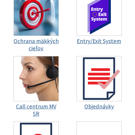
Ochrana mäkkých
Entry/Exit System
cieľov
Call centrum MV
Objednávky
SR