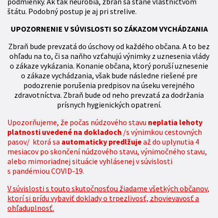
podmienky. Ak tak neurobia, zbraň sa stane vlastníctvom
štátu. Podobný postup je aj pri strelive.
UPOZORNENIE V SÚVISLOSTI SO ZÁKAZOM VYCHÁDZANIA
Zbraň bude prevzatá do úschovy od každého občana. A to bez
ohľadu na to, či sa naňho vzťahujú výnimky z uznesenia vlády
o zákaze vykázania. Konanie občana, ktorý poruší uznesenie
o zákaze vychádzania, však bude následne riešené pre
podozrenie porušenia predpisov na úseku verejného
zdravotníctva. Zbraň bude od neho prevzatá za dodržania
prísnych hygienických opatrení.
Upozorňujeme, že počas núdzového stavu
neplatia lehoty
platnosti uvedené na dokladoch
/s výnimkou cestovných
pasov/ ktorá sa
automaticky predlžuje
až do uplynutia 4
mesiacov po skončení núdzového stavu, výnimočného stavu,
alebo mimoriadnej situácie vyhlásenej v súvislosti
s pandémiou COVID-19.
V súvislosti s touto skutočnosťou žiadame všetkých občanov,
ktorí si prídu vybaviť doklady o trpezlivosť, zhovievavosť a
ohľaduplnosť.