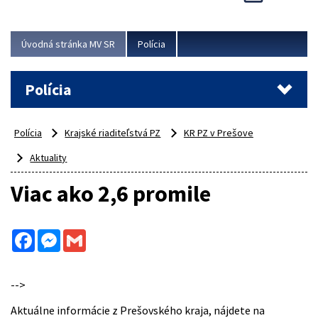
Viac
Úvodná stránka MV SR
Polícia
Polícia
Polícia
Krajské riaditeľstvá PZ
KR PZ v Prešove
Aktuality
Viac ako 2,6 promile
Facebook
Messenger
Gmail
-->
Aktuálne informácie z Prešovského kraja, nájdete na