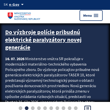
Preskocit na hlavný obsah
arrow_drop_down
SK
e-Gov
menu
Menu
Zastavit automatický posun upútavok
Do výzbroje polície pribudnú
elektrické paralyzátory novej
generácie
16. 07. 2026
Ministerstvo vnútra SR pokračuje v
modernizácii materiálno-technického vybavenia
Policajného zboru. Do výzbroje policajtov pribudne nová
generácia elektrických paralyzátorov TASER 10, ktoré
predstavujú významný technologický posun v oblasti
používania donucovacích prostriedkov. Novú generáciu
elektrických paralyzátorov, ktorá prináša zmenu v
spôsobe zvládania rizikových situácií, predstavili vo
štvrtok 16. júla 2026 viceprezident Policajného zboru
pause_presentation
Rastislav Polakovič a riaditeľ odboru výcviku...