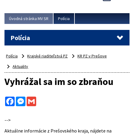
Viac
Úvodná stránka MV SR
Polícia
Polícia
Polícia
Krajské riaditeľstvá PZ
KR PZ v Prešove
Aktuality
Vyhrážal sa im so zbraňou
Facebook
Messenger
Gmail
-->
Aktuálne informácie z Prešovského kraja, nájdete na