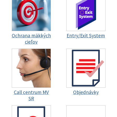
Ochrana mäkkých
Entry/Exit System
cieľov
Call centrum MV
Objednávky
SR