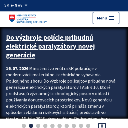
Preskocit na hlavný obsah
arrow_drop_down
SK
e-Gov
menu
Menu
Zastavit automatický posun upútavok
Do výzbroje polície pribudnú
elektrické paralyzátory novej
generácie
16. 07. 2026
Ministerstvo vnútra SR pokračuje v
modernizácii materiálno-technického vybavenia
Policajného zboru. Do výzbroje policajtov pribudne nová
generácia elektrických paralyzátorov TASER 10, ktoré
predstavujú významný technologický posun v oblasti
používania donucovacích prostriedkov. Novú generáciu
elektrických paralyzátorov, ktorá prináša zmenu v
spôsobe zvládania rizikových situácií, predstavili vo
štvrtok 16. júla 2026 viceprezident Policajného zboru
pause_presentation
Rastislav Polakovič a riaditeľ odboru výcviku...