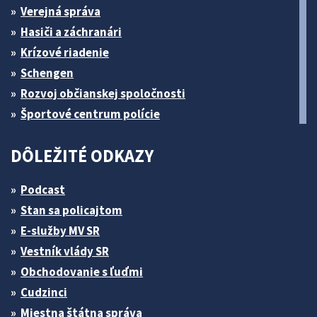
Verejná správa
Hasiči a záchranári
Krízové riadenie
Schengen
Rozvoj občianskej spoločnosti
Športové centrum polície
DÔLEŽITÉ ODKAZY
Podcast
Stan sa policajtom
E-služby MV SR
Vestník vlády SR
Obchodovanie s ľuďmi
Cudzinci
Miestna štátna správa