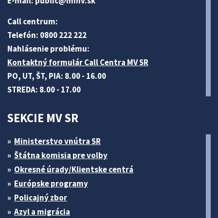
E-mail:
public@minv
.sk
Call centrum:
Telefón: 0800 222 222
Nahlásenie problému:
Kontaktný formulár Call Centra MV SR
PO, UT, ŠT, PIA: 8.00 - 16.00
STREDA: 8.00 - 17.00
SEKCIE MV SR
Ministerstvo vnútra SR
Štátna komisia pre volby
Okresné úrady/Klientske centrá
Európske programy
Policajný zbor
Azyl a migrácia