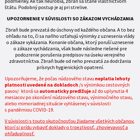
podmienky. Ak tak neurobia, zbraň sa stane vlastníctvom
štátu. Podobný postup je aj pri strelive.
UPOZORNENIE V SÚVISLOSTI SO ZÁKAZOM VYCHÁDZANIA
Zbraň bude prevzatá do úschovy od každého občana. A to bez
ohľadu na to, či sa naňho vzťahujú výnimky z uznesenia vlády
o zákaze vykázania. Konanie občana, ktorý poruší uznesenie
o zákaze vychádzania, však bude následne riešené pre
podozrenie porušenia predpisov na úseku verejného
zdravotníctva. Zbraň bude od neho prevzatá za dodržania
prísnych hygienických opatrení.
Upozorňujeme, že počas núdzového stavu
neplatia lehoty
platnosti uvedené na dokladoch
/s výnimkou cestovných
pasov/ ktorá sa
automaticky predlžuje
až do uplynutia 4
mesiacov po skončení núdzového stavu, výnimočného stavu,
alebo mimoriadnej situácie vyhlásenej v súvislosti
s pandémiou COVID-19.
V súvislosti s touto skutočnosťou žiadame všetkých občanov,
ktorí si prídu vybaviť doklady o trpezlivosť, zhovievavosť a
ohľaduplnosť.