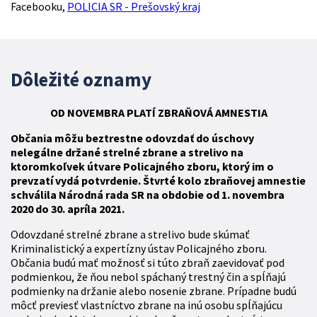
Facebooku,
POLICIA SR - Prešovský kraj
Dôležité oznamy
OD NOVEMBRA
PLATÍ
ZBR
AŇOVÁ
AMNESTIA
Občania môžu beztrestne odovzdať do úschovy
nelegálne držané strelné zbrane a strelivo na
ktoromkoľvek útvare Policajného zboru, ktorý im o
prevzatí vydá potvrdenie. Štvrté kolo zbraňovej amnestie
schválila Národná rada SR na obdobie od 1. novembra
2020 do 30. apríla 2021.
Odovzdané strelné zbrane a strelivo bude skúmať
Kriminalistický a expertízny ústav Policajného zboru.
Občania budú mať možnosť si túto zbraň zaevidovať pod
podmienkou, že ňou nebol spáchaný trestný čin a spĺňajú
podmienky na držanie alebo nosenie zbrane. Prípadne budú
môcť previesť vlastníctvo zbrane na inú osobu spĺňajúcu