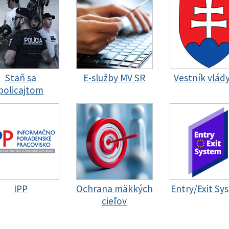
Staň sa
E-služby MV SR
Vestník vlád
policajtom
IPP
Ochrana mäkkých
Entry/Exit Sy
cieľov