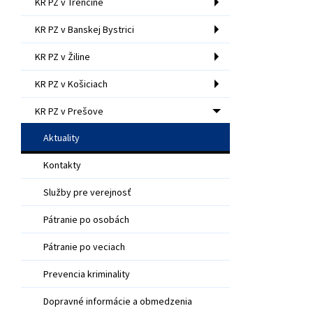
KR PZ v Trenčíne
KR PZ v Banskej Bystrici
KR PZ v Žiline
KR PZ v Košiciach
KR PZ v Prešove
Aktuality
Kontakty
Služby pre verejnosť
Pátranie po osobách
Pátranie po veciach
Prevencia kriminality
Dopravné informácie a obmedzenia