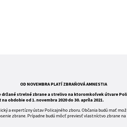
OD NOVEMBRA
PLATÍ
ZBR
AŇOVÁ
AMNESTIA
ržané strelné zbrane a strelivo na ktoromkoľvek útvare Polic
na obdobie od 1. novembra 2020 do 30. apríla 2021.
tický a expertízny ústav Policajného zboru. Občania budú mať mož
osenie zbrane. Prípadne budú môcť previesť vlastníctvo zbrane na 