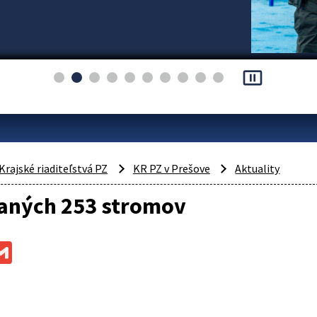
pause_presentation
Krajské riaditeľstvá PZ
KR PZ v Prešove
Aktuality
aných 253 stromov
ok
ssenger
Gmail