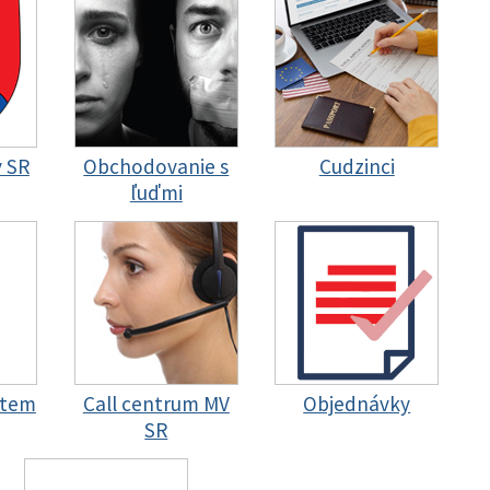
y SR
Obchodovanie s
Cudzinci
ľuďmi
stem
Call centrum MV
Objednávky
SR