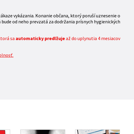
zákaze vykázania. Konanie občana, ktorý poruší uznesenie o
ň bude od neho prevzatá za dodržania prísnych hygienických
ktorá sa
automaticky predlžuje
až do uplynutia 4 mesiacov
plnosť.