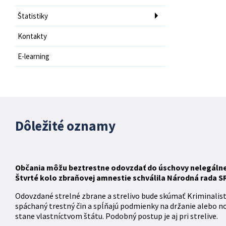
Štatistiky
Kontakty
E-learning
Dôležité oznamy
Občania môžu beztrestne odovzdať do úschovy nelegálne d
Štvrté kolo zbraňovej amnestie schválila Národná rada SR 
Odovzdané strelné zbrane a strelivo bude skúmať Kriminalis
spáchaný trestný čin a spĺňajú podmienky na držanie alebo n
stane vlastníctvom štátu. Podobný postup je aj pri strelive.