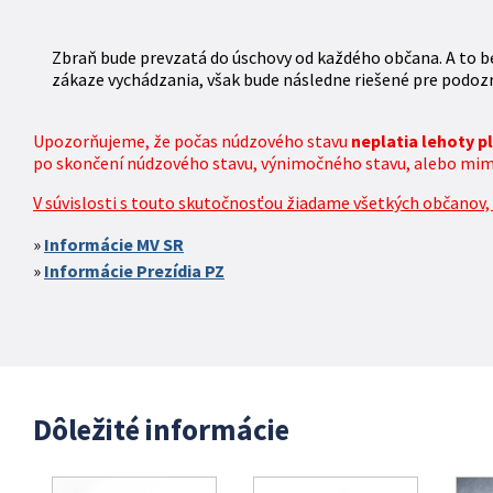
Zbraň bude prevzatá do úschovy od každého občana. A to be
zákaze vychádzania, však bude následne riešené pre podozr
Upozorňujeme, že počas núdzového stavu
neplatia lehoty 
po skončení núdzového stavu, výnimočného stavu, alebo mimor
V súvislosti s touto skutočnosťou žiadame všetkých občanov, k
Informácie MV SR
Informácie Prezídia PZ
Dôležité informácie