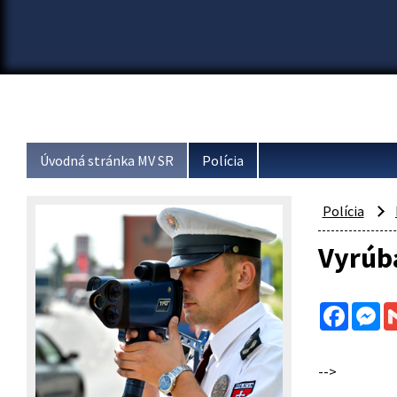
Úvodná stránka MV SR
Polícia
Polícia
Vyrúb
Facebo
Me
-->