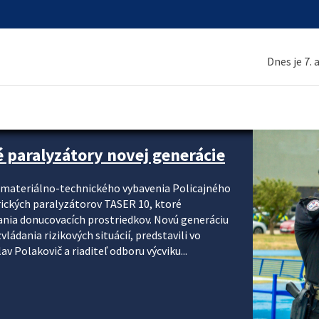
Dnes je 7.
é paralyzátory novej generácie
i materiálno-technického vybavenia Policajného
rických paralyzátorov TASER 10, ktoré
ania donucovacích prostriedkov. Novú generáciu
ádania rizikových situácií, predstavili vo
v Polakovič a riaditeľ odboru výcviku...