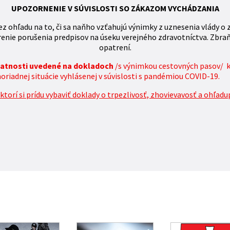
UPOZORNENIE V SÚVISLOSTI SO ZÁKAZOM VYCHÁDZANIA
z ohľadu na to, či sa naňho vzťahujú výnimky z uznesenia vlády o 
enie porušenia predpisov na úseku verejného zdravotníctva. Zbra
opatrení.
platnosti uvedené na dokladoch
/s výnimkou cestovných pasov/ 
iadnej situácie vyhlásenej v súvislosti s pandémiou COVID-19.
torí si prídu vybaviť doklady o trpezlivosť, zhovievavosť a ohľadu