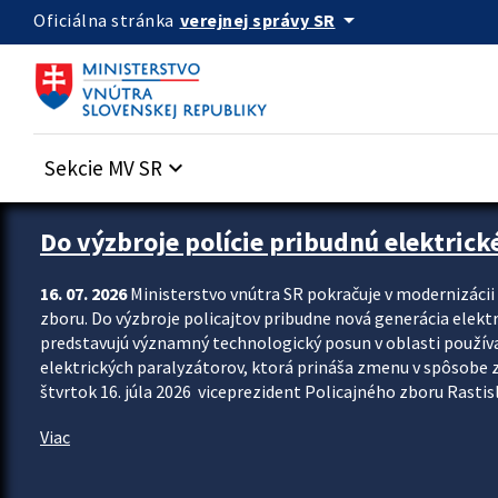
Preskocit na hlavný obsah
arrow_drop_down
verejnej správy SR
Oficiálna stránka
Sekcie MV SR
keyboard_arrow_down
Zastavit automatický posun upútavok
Do výzbroje polície pribudnú elektrick
16. 07. 2026
Ministerstvo vnútra SR pokračuje v modernizáci
zboru. Do výzbroje policajtov pribudne nová generácia elekt
predstavujú významný technologický posun v oblasti použív
elektrických paralyzátorov, ktorá prináša zmenu v spôsobe zvl
štvrtok 16. júla 2026 viceprezident Policajného zboru Rastisla
Viac