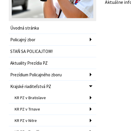
Aktuálne inf
Úvodná stránka
Policajný zbor
STAŇ SA POLICAJTOM!
Aktuality Prezídia PZ
Prezídium Policajného zboru
Krajské riaditeľstvá PZ
KR PZ v Bratislave
KR PZ v Trnave
KR PZ v Nitre