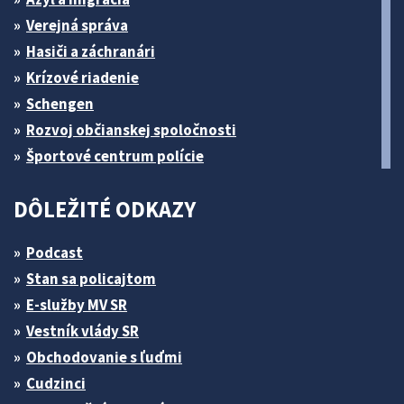
Verejná správa
Hasiči a záchranári
Krízové riadenie
Schengen
Rozvoj občianskej spoločnosti
Športové centrum polície
DÔLEŽITÉ ODKAZY
Podcast
Stan sa policajtom
E-služby MV SR
Vestník vlády SR
Obchodovanie s ľuďmi
Cudzinci