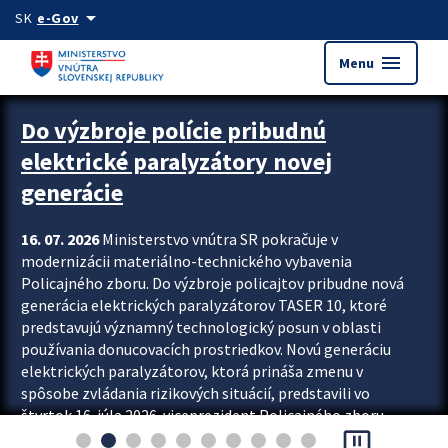
Preskocit na hlavný obsah
arrow_drop_down
SK
e-Gov
menu
Menu
Zastavit automatický posun upútavok
Do výzbroje polície pribudnú
elektrické paralyzátory novej
generácie
16. 07. 2026
Ministerstvo vnútra SR pokračuje v
modernizácii materiálno-technického vybavenia
Policajného zboru. Do výzbroje policajtov pribudne nová
generácia elektrických paralyzátorov TASER 10, ktoré
predstavujú významný technologický posun v oblasti
používania donucovacích prostriedkov. Novú generáciu
elektrických paralyzátorov, ktorá prináša zmenu v
spôsobe zvládania rizikových situácií, predstavili vo
štvrtok 16. júla 2026 viceprezident Policajného zboru
pause_presentation
Rastislav Polakovič a riaditeľ odboru výcviku...