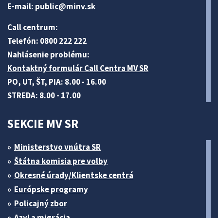
E-mail:
public@minv
.sk
Call centrum:
Telefón: 0800 222 222
Nahlásenie problému:
Kontaktný formulár Call Centra MV SR
PO, UT, ŠT, PIA: 8.00 - 16.00
STREDA: 8.00 - 17.00
SEKCIE MV SR
Ministerstvo vnútra SR
Štátna komisia pre volby
Okresné úrady/Klientske centrá
Európske programy
Policajný zbor
Azyl a migrácia