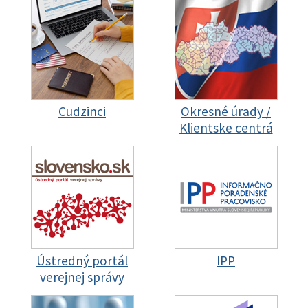
Cudzinci
Okresné úrady /
Klientske centrá
Ústredný portál
IPP
verejnej správy