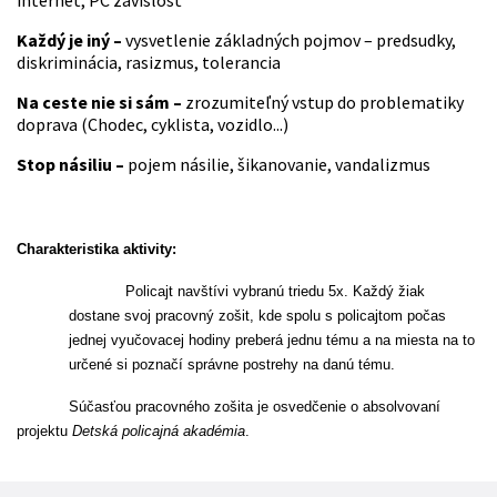
internet, PC závislosť
Každý je iný –
vysvetlenie základných pojmov – predsudky,
diskriminácia, rasizmus, tolerancia
Na ceste nie si sám –
zrozumiteľný vstup do problematiky
doprava (Chodec, cyklista, vozidlo...)
Stop násiliu –
pojem násilie, šikanovanie, vandalizmus
Charakteristika aktivity:
Policajt navštívi vybranú triedu 5x. Každý žiak
dostane svoj pracovný zošit, kde spolu s policajtom počas
jednej vyučovacej hodiny preberá jednu tému a na miesta na to
určené si poznačí správne postrehy na danú tému.
Súčasťou pracovného zošita je osvedčenie o absolvovaní
projektu
Detská policajná akadémia
.