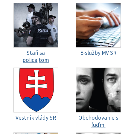
Staň sa
E-služby MV SR
policajtom
Vestník vlády SR
Obchodovanie s
ľuďmi