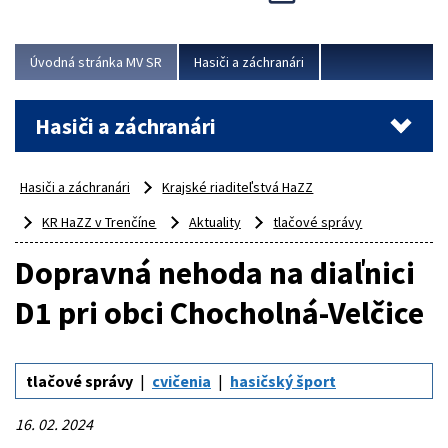
Úvodná stránka MV SR
Hasiči a záchranári
Hasiči a záchranári
Hasiči a záchranári
Krajské riaditeľstvá HaZZ
KR HaZZ v Trenčíne
Aktuality
tlačové správy
Dopravná nehoda na diaľnici
D1 pri obci Chocholná-Velčice
tlačové správy
cvičenia
hasičský šport
16. 02. 2024