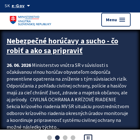
Preskocit na hlavný obsah
arrow_drop_down
SK
e-Gov
menu
Menu
Zastavit automatický posun upútavok
Nebezpečné horúčavy a sucho - čo
robiť a ako sa pripraviť
26. 06. 2026
Ministerstvo vnútra SR v súvislosti s
očakávanou vlnou horúčav obyvateľom odporúča
preventívne opatrenia na zníženie s tým súvisiacich rizík.
Odporúčania z pohľadu civilnej ochrany, polície a hasičov
majú za cieľ chrániť život, zdravie a majetok občanov, ale
aj prírody. CIVILNÁ OCHRANA A KRÍZOVÉ RIADENIE
Sekcia krízového riadenia MV SR situáciu prostredníctvom
odborov krízového riadenia okresných úradov monitoruje
a koordinuje pripravenosť systému civilnej ochrany na
možné následky týchto...
pause_presentation
Viac