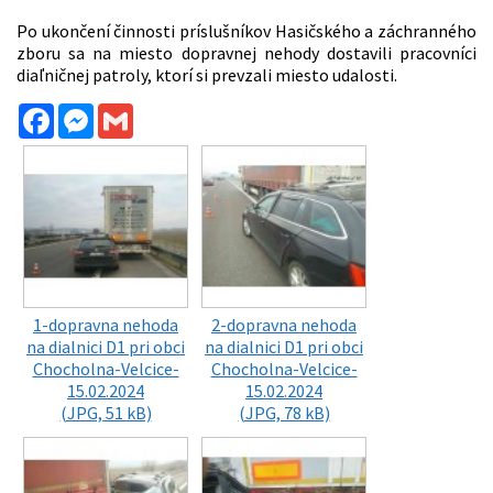
Po ukončení činnosti príslušníkov Hasičského a záchranného
zboru sa na miesto dopravnej nehody dostavili pracovníci
diaľničnej patroly, ktorí si prevzali miesto udalosti.
Facebook
Messenger
Gmail
1-dopravna nehoda
2-dopravna nehoda
na dialnici D1 pri obci
na dialnici D1 pri obci
Chocholna-Velcice-
Chocholna-Velcice-
15.02.2024
15.02.2024
(JPG, 51 kB)
(JPG, 78 kB)