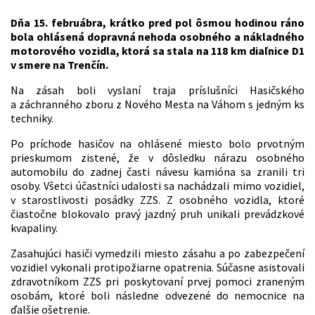
Dňa 15. februábra, krátko pred pol ôsmou hodinou ráno
bola ohlásená dopravná nehoda osobného a nákladného
motorového vozidla, ktorá sa stala na 118 km diaľnice D1
v smere na Trenčín.
Na zásah boli vyslaní traja príslušníci Hasičského
a záchranného zboru z Nového Mesta na Váhom s jedným ks
techniky.
Po príchode hasičov na ohlásené miesto bolo prvotným
prieskumom zistené, že v dôsledku nárazu osobného
automobilu do zadnej časti návesu kamióna sa zranili tri
osoby. Všetci účastníci udalosti sa nachádzali mimo vozidiel,
v starostlivosti posádky ZZS. Z osobného vozidla, ktoré
čiastočne blokovalo pravý jazdný pruh unikali prevádzkové
kvapaliny.
Zasahujúci hasiči vymedzili miesto zásahu a po zabezpečení
vozidiel vykonali protipožiarne opatrenia. Súčasne asistovali
zdravotníkom ZZS pri poskytovaní prvej pomoci zraneným
osobám, ktoré boli následne odvezené do nemocnice na
ďalšie ošetrenie.