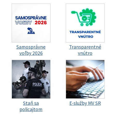
Samosprávne
Transparentné
voľby 2026
vnútro
Staň sa
E-služby MV SR
policajtom