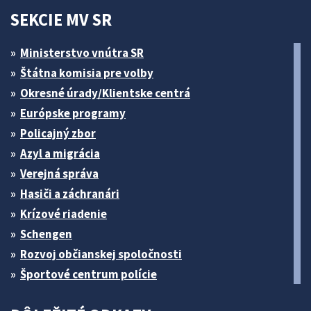
SEKCIE MV SR
Ministerstvo vnútra SR
Štátna komisia pre volby
Okresné úrady/Klientske centrá
Európske programy
Policajný zbor
Azyl a migrácia
Verejná správa
Hasiči a záchranári
Krízové riadenie
Schengen
Rozvoj občianskej spoločnosti
Športové centrum polície