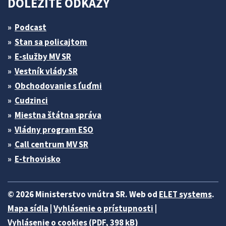
DÔLEŽITÉ ODKAZY
Podcast
Stan sa policajtom
E-služby MV SR
Vestník vlády SR
Obchodovanie s ľuďmi
Cudzinci
Miestna štátna správa
Vládny program ESO
Call centrum MV SR
E-trhovisko
© 2026 Ministerstvo vnútra SR. Web od
ELET systems
.
Mapa sídla
|
Vyhlásenie o prístupnosti
|
Vyhlásenie o cookies (PDF, 398 kB)