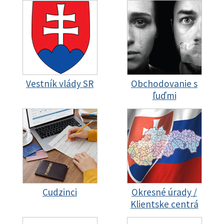
Vestník vlády SR
Obchodovanie s
ľuďmi
Cudzinci
Okresné úrady /
Klientske centrá