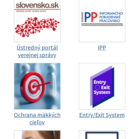
Ústredný portál
IPP
verejnej správy
Ochrana mäkkých
Entry/Exit System
cieľov