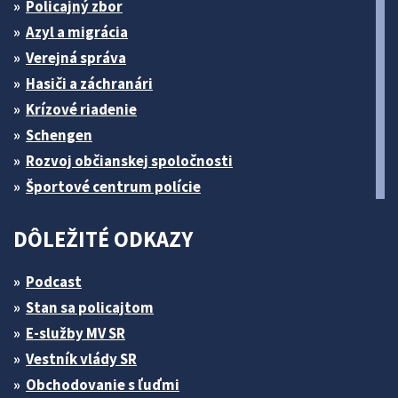
Policajný zbor
Azyl a migrácia
Verejná správa
Hasiči a záchranári
Krízové riadenie
Schengen
Rozvoj občianskej spoločnosti
Športové centrum polície
DÔLEŽITÉ ODKAZY
Podcast
Stan sa policajtom
E-služby MV SR
Vestník vlády SR
Obchodovanie s ľuďmi