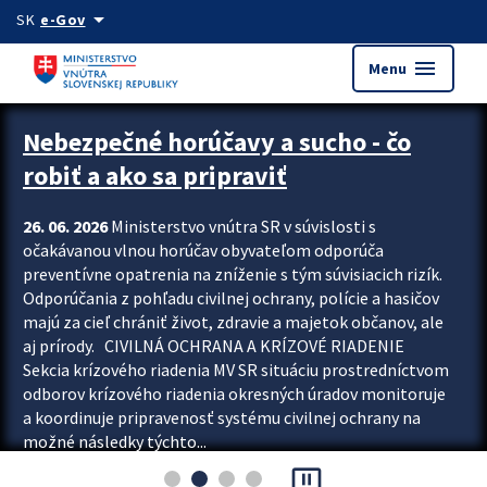
Preskocit na hlavný obsah
arrow_drop_down
SK
e-Gov
menu
Menu
Zastavit automatický posun upútavok
Nebezpečné horúčavy a sucho - čo
robiť a ako sa pripraviť
26. 06. 2026
Ministerstvo vnútra SR v súvislosti s
očakávanou vlnou horúčav obyvateľom odporúča
preventívne opatrenia na zníženie s tým súvisiacich rizík.
Odporúčania z pohľadu civilnej ochrany, polície a hasičov
majú za cieľ chrániť život, zdravie a majetok občanov, ale
aj prírody. CIVILNÁ OCHRANA A KRÍZOVÉ RIADENIE
Sekcia krízového riadenia MV SR situáciu prostredníctvom
odborov krízového riadenia okresných úradov monitoruje
a koordinuje pripravenosť systému civilnej ochrany na
možné následky týchto...
pause_presentation
Viac