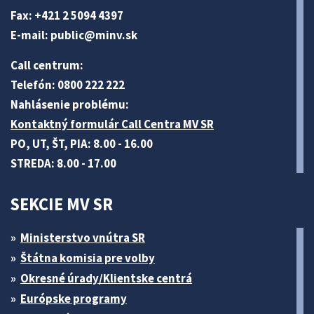
Fax: +421 2 5094 4397
E-mail:
public@minv
.sk
Call centrum:
Telefón: 0800 222 222
Nahlásenie problému:
Kontaktný formulár Call Centra MV SR
PO, UT, ŠT, PIA: 8.00 - 16.00
STREDA: 8.00 - 17.00
SEKCIE MV SR
Ministerstvo vnútra SR
Štátna komisia pre volby
Okresné úrady/Klientske centrá
Európske programy