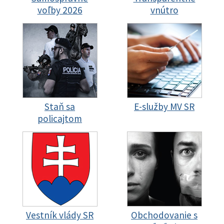
voľby 2026
vnútro
Staň sa
E-služby MV SR
policajtom
Vestník vlády SR
Obchodovanie s