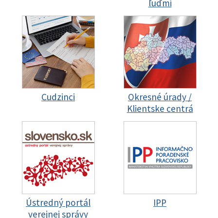
ľuďmi
Cudzinci
Okresné úrady /
Klientske centrá
Ústredný portál
IPP
verejnej správy