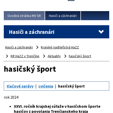
Úvodná stránka MV SR
Hasiči a záchranári
Hasiči a záchranári
Hasiči a záchranári
Krajské riaditeľstvá HaZZ
KR HaZZ v Trenčíne
Aktuality
hasičský šport
hasičský šport
tlačové správy
cvičenia
hasičský šport
rok 2024
XXVI. ročník krajskej súťaže v hasičskom športe
hasičov z povolania Trenčianskeho kraja