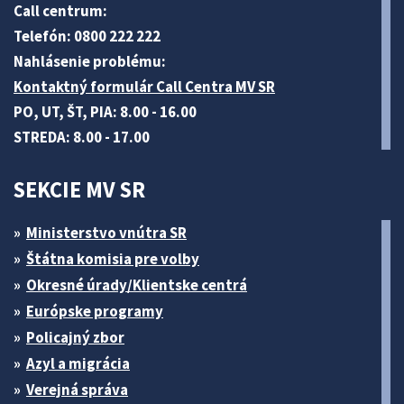
Call centrum:
Telefón: 0800 222 222
Nahlásenie problému:
Kontaktný formulár Call Centra MV SR
PO, UT, ŠT, PIA: 8.00 - 16.00
STREDA: 8.00 - 17.00
SEKCIE MV SR
Ministerstvo vnútra SR
Štátna komisia pre volby
Okresné úrady/Klientske centrá
Európske programy
Policajný zbor
Azyl a migrácia
Verejná správa