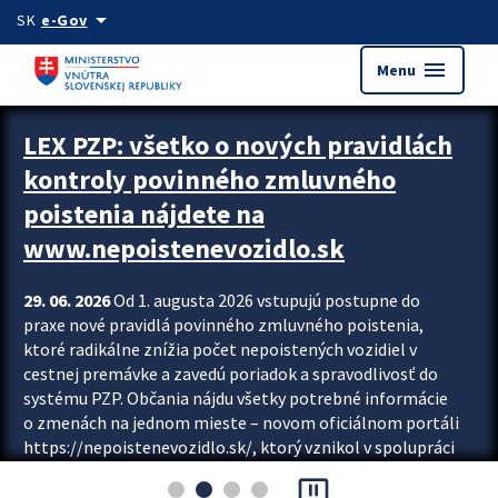
Preskocit na hlavný obsah
arrow_drop_down
SK
e-Gov
menu
Menu
Zastavit automatický posun upútavok
LEX PZP: všetko o nových pravidlách
kontroly povinného zmluvného
poistenia nájdete na
www.nepoistenevozidlo.sk
29. 06. 2026
Od 1. augusta 2026 vstupujú postupne do
praxe nové pravidlá povinného zmluvného poistenia,
ktoré radikálne znížia počet nepoistených vozidiel v
cestnej premávke a zavedú poriadok a spravodlivosť do
systému PZP. Občania nájdu všetky potrebné informácie
o zmenách na jednom mieste – novom oficiálnom portáli
https://nepoistenevozidlo.sk/, ktorý vznikol v spolupráci
Slovenskej kancelárie poisťovateľov (SKP), Slovenskej
pause_presentation
asociácie poisťovní (SLASPO) a Ministerstva vnútra SR.