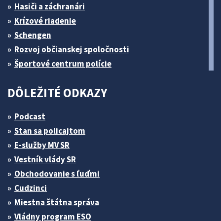
Hasiči a záchranári
Krízové riadenie
Schengen
Rozvoj občianskej spoločnosti
Športové centrum polície
DÔLEŽITÉ ODKAZY
Podcast
Stan sa policajtom
E-služby MV SR
Vestník vlády SR
Obchodovanie s ľuďmi
Cudzinci
Miestna štátna správa
Vládny program ESO