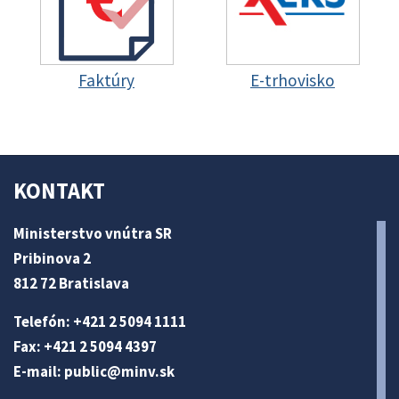
Faktúry
E-trhovisko
KONTAKT
Ministerstvo vnútra SR
Pribinova 2
812 72 Bratislava
Telefón: +421 2 5094 1111
Fax: +421 2 5094 4397
E-mail:
public@minv
.sk