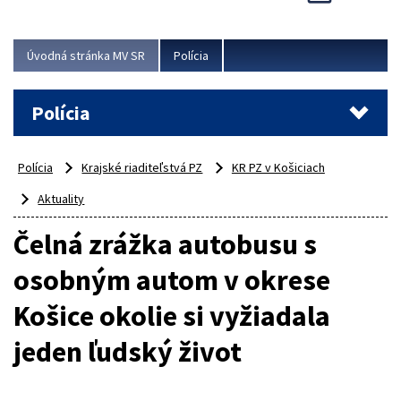
Viac
Úvodná stránka MV SR
Polícia
Polícia
Polícia
Krajské riaditeľstvá PZ
KR PZ v Košiciach
Aktuality
Čelná zrážka autobusu s
osobným autom v okrese
Košice okolie si vyžiadala
jeden ľudský život