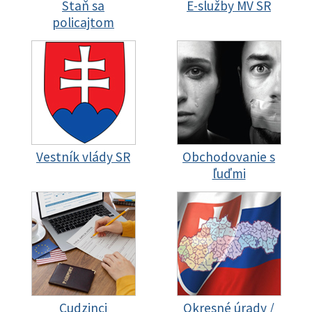
Staň sa
E-služby MV SR
policajtom
Vestník vlády SR
Obchodovanie s
ľuďmi
Cudzinci
Okresné úrady /