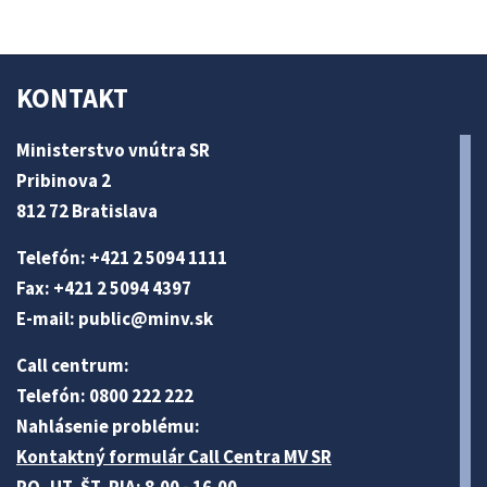
KONTAKT
Ministerstvo vnútra SR
Pribinova 2
812 72 Bratislava
Telefón: +421 2 5094 1111
Fax: +421 2 5094 4397
E-mail:
public@minv
.sk
Call centrum:
Telefón: 0800 222 222
Nahlásenie problému:
Kontaktný formulár Call Centra MV SR