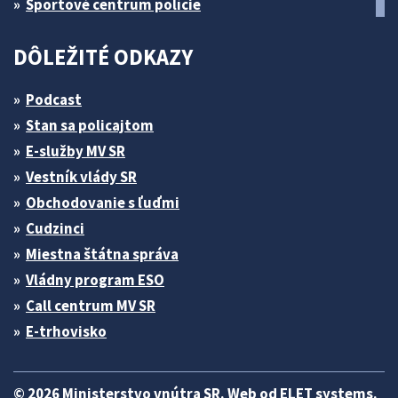
Športové centrum polície
DÔLEŽITÉ ODKAZY
Podcast
Stan sa policajtom
E-služby MV SR
Vestník vlády SR
Obchodovanie s ľuďmi
Cudzinci
Miestna štátna správa
Vládny program ESO
Call centrum MV SR
E-trhovisko
© 2026 Ministerstvo vnútra SR. Web od
ELET systems
.