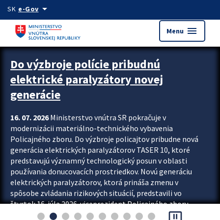
Preskocit na hlavný obsah
arrow_drop_down
SK
e-Gov
menu
Menu
Zastavit automatický posun upútavok
Do výzbroje polície pribudnú
elektrické paralyzátory novej
generácie
16. 07. 2026
Ministerstvo vnútra SR pokračuje v
modernizácii materiálno-technického vybavenia
Policajného zboru. Do výzbroje policajtov pribudne nová
generácia elektrických paralyzátorov TASER 10, ktoré
predstavujú významný technologický posun v oblasti
používania donucovacích prostriedkov. Novú generáciu
elektrických paralyzátorov, ktorá prináša zmenu v
spôsobe zvládania rizikových situácií, predstavili vo
štvrtok 16. júla 2026 viceprezident Policajného zboru
pause_presentation
Rastislav Polakovič a riaditeľ odboru výcviku...