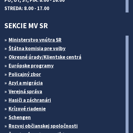
PO, UT, ŠT, PIA: 8.00 - 16.00
STREDA: 8.00 - 17.00
SEKCIE MV SR
Ministerstvo vnútra SR
Štátna komisia pre volby
Okresné úrady/Klientske centrá
Európske programy
Policajný zbor
Azyl a migrácia
Verejná správa
Hasiči a záchranári
Krízové riadenie
Schengen
Rozvoj občianskej spoločnosti