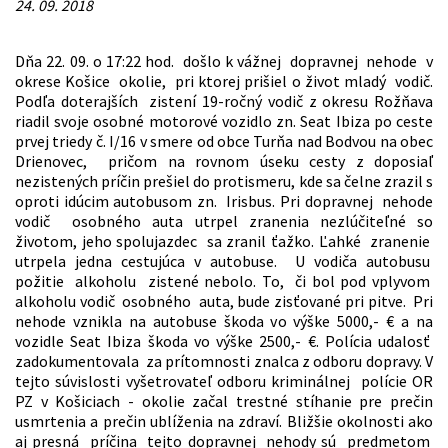
24. 09. 2018
Dňa 22. 09. o 17:22 hod. došlo k vážnej dopravnej nehode v
okrese Košice okolie, pri ktorej prišiel o život mladý vodič.
Podľa doterajších zistení 19-ročný vodič z okresu Rožňava
riadil svoje osobné motorové vozidlo zn. Seat Ibiza po ceste
prvej triedy č. I/16 v smere od obce Turňa nad Bodvou na obec
Drienovec, pričom na rovnom úseku cesty z doposiaľ
nezistených príčin prešiel do protismeru, kde sa čelne zrazil s
oproti idúcim autobusom zn. Irisbus. Pri dopravnej nehode
vodič osobného auta utrpel zranenia nezlúčiteľné so
životom, jeho spolujazdec sa zranil ťažko. Ľahké zranenie
utrpela jedna cestujúca v autobuse. U vodiča autobusu
požitie alkoholu zistené nebolo. To, či bol pod vplyvom
alkoholu vodič osobného auta, bude zisťované pri pitve. Pri
nehode vznikla na autobuse škoda vo výške 5000,- € a na
vozidle Seat Ibiza škoda vo výške 2500,- €. Polícia udalosť
zadokumentovala za prítomnosti znalca z odboru dopravy. V
tejto súvislosti vyšetrovateľ odboru kriminálnej polície OR
PZ v Košiciach - okolie začal trestné stíhanie pre prečin
usmrtenia a prečin ublíženia na zdraví. Bližšie okolnosti ako
aj presná príčina tejto dopravnej nehody sú predmetom