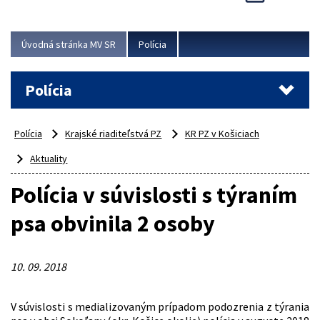
Viac
Úvodná stránka MV SR
Polícia
Polícia
Polícia
Krajské riaditeľstvá PZ
KR PZ v Košiciach
Aktuality
Polícia v súvislosti s týraním
psa obvinila 2 osoby
10. 09. 2018
V súvislosti s medializovaným prípadom podozrenia z týrania