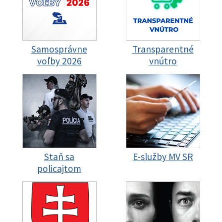
Samosprávne
Transparentné
voľby 2026
vnútro
Staň sa
E-služby MV SR
policajtom