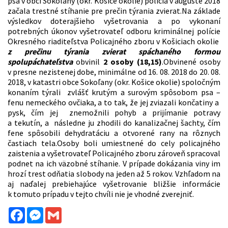
psa v obci Sokoľany (okr. Košice okolie) polícia v auguste 2018
začala trestné stíhanie pre prečin týrania zvierat.Na základe
výsledkov doterajšieho vyšetrovania a po vykonaní
potrebných úkonov vyšetrovateľ odboru kriminálnej polície
Okresného riaditeľstva Policajného zboru v Košiciach okolie
z prečinu týrania zvierat spáchaného formou
spolupáchateľstva
obvinil
2 osoby (18,15)
.Obvinené osoby
v presne nezistenej dobe, minimálne od 16. 08. 2018 do 20. 08.
2018, v katastri obce Sokoľany (okr. Košice okolie) spoločným
konaním týrali zvlášť krutým a surovým spôsobom psa –
fenu nemeckého ovčiaka, a to tak, že jej zviazali končatiny a
pysk, čím jej znemožnili pohyb a prijímanie potravy
a tekutín, a následne ju zhodili do kanalizačnej šachty, čím
fene spôsobili dehydratáciu a otvorené rany na rôznych
častiach tela.Osoby boli umiestnené do cely policajného
zaistenia a vyšetrovateľ Policajného zboru zároveň spracoval
podnet na ich väzobné stíhanie. V prípade dokázania viny im
hrozí trest odňatia slobody na jeden až 5 rokov. Vzhľadom na
aj naďalej prebiehajúce vyšetrovanie bližšie informácie
k tomuto prípadu v tejto chvíli nie je vhodné zverejniť.
Facebook
Messenger
Gmail