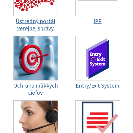
Ústredný portál
IPP
verejnej správy
Ochrana mäkkých
Entry/Exit System
cieľov