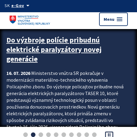
Preskocit na hlavný obsah
arrow_drop_down
SK
e-Gov
menu
Menu
Zastavit automatický posun upútavok
Do výzbroje polície pribudnú
elektrické paralyzátory novej
generácie
16. 07. 2026
Ministerstvo vnútra SR pokračuje v
modernizácii materiálno-technického vybavenia
Policajného zboru. Do výzbroje policajtov pribudne nová
generácia elektrických paralyzátorov TASER 10, ktoré
predstavujú významný technologický posun v oblasti
používania donucovacích prostriedkov. Novú generáciu
elektrických paralyzátorov, ktorá prináša zmenu v
spôsobe zvládania rizikových situácií, predstavili vo
štvrtok 16. júla 2026 viceprezident Policajného zboru
pause_presentation
Rastislav Polakovič a riaditeľ odboru výcviku...