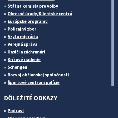
Štátna komisia pre volby
Okresné úrady/Klientske centrá
Európske programy
Policajný zbor
Azyl a migrácia
Verejná správa
Hasiči a záchranári
Krízové riadenie
Schengen
Rozvoj občianskej spoločnosti
Športové centrum polície
DÔLEŽITÉ ODKAZY
Podcast