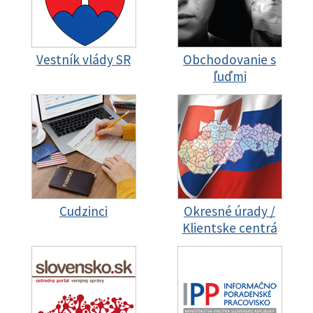
Vestník vlády SR
Obchodovanie s
ľuďmi
Cudzinci
Okresné úrady /
Klientske centrá