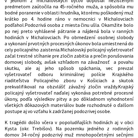
v jednom z michalovských bytov doposiaľ nezisteným
predmetom zaútočila na 45-ročného muža, a spôsobila mu
bodné poranenie v oblasti hrudníka, ktorému poškodený muž
krátko po 4. hodine ráno v nemocnici v Michalovciach
podľahol.Podozrivá osoba z miesta činu ušla. Okamžite bolo
po nej preto vyhlásené pátranie a nájdená bola v ranných
hodinách v Michalovciach. Po obmedzení osobnej slobody
a vykonaní prvotných procesných úkonov bola umiestnená do
cely policajného zaistenia.Michalovský policajný vyšetrovateľ
začal trestné stíhanie pre zločin zabitia a prečin porušovania
domovej slobody, avšak vzhľadom na závažnosť a povahu
skutku, ale aj jeho spôsob spáchania, vec prevzal
vyšetrovateľ odboru kriminálnej polície Krajského
riaditeľstva Policajného zboru v Košiciach a skutok
prekvalifikoval na obzvlášť závažný zločin vraždy.Krajský
policajný vyšetrovateľ naďalej vykonáva potrebné procesné
úkony, podľa výsledkov pitvy a po dôkladnom vyhodnotení
všetkých dôkazových materiálov bude rozhodnuté o ďalšom
postupe aj vo vzťahu k zadržanej podozrivej osobe.
K tragédii došlo včera v popoludňajších hodinách aj v obci
Kysta (okr. Trebišov). Na pozemku jedného z rodinných
domov 34-ročný podozrivý muž mnohopočetnými sečnými