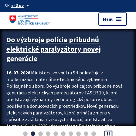
Preskocit na hlavný obsah
arrow_drop_down
SK
e-Gov
menu
Menu
Zastavit automatický posun upútavok
Do výzbroje polície pribudnú
elektrické paralyzátory novej
generácie
16. 07. 2026
Ministerstvo vnútra SR pokračuje v
modernizácii materiálno-technického vybavenia
Policajného zboru. Do výzbroje policajtov pribudne nová
generácia elektrických paralyzátorov TASER 10, ktoré
predstavujú významný technologický posun v oblasti
používania donucovacích prostriedkov. Novú generáciu
elektrických paralyzátorov, ktorá prináša zmenu v
spôsobe zvládania rizikových situácií, predstavili vo
štvrtok 16. júla 2026 viceprezident Policajného zboru
pause_presentation
Rastislav Polakovič a riaditeľ odboru výcviku...