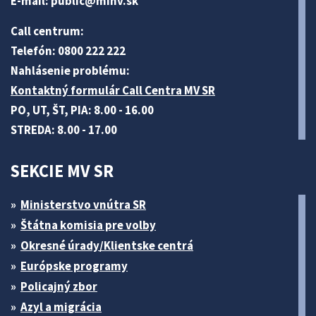
E-mail:
public@minv
.sk
Call centrum:
Telefón: 0800 222 222
Nahlásenie problému:
Kontaktný formulár Call Centra MV SR
PO, UT, ŠT, PIA: 8.00 - 16.00
STREDA: 8.00 - 17.00
SEKCIE MV SR
Ministerstvo vnútra SR
Štátna komisia pre volby
Okresné úrady/Klientske centrá
Európske programy
Policajný zbor
Azyl a migrácia