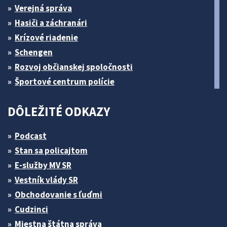
Verejná správa
Hasiči a záchranári
Krízové riadenie
Schengen
Rozvoj občianskej spoločnosti
Športové centrum polície
DÔLEŽITÉ ODKAZY
Podcast
Stan sa policajtom
E-služby MV SR
Vestník vlády SR
Obchodovanie s ľuďmi
Cudzinci
Miestna štátna správa