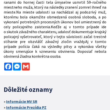
ranami do hornej časti tela úmyselne usmrtil 59-ročného
miestneho muža, ktorý na následky zranení zomrel ihneď na
mieste.Na mieste udalosti sa nachádzal aj podozrivý muž,
ktorému bola okamžite obmedzená osobná sloboda, a po
vykonaní potrebných procesných úkonov bol umiestnený do
cely policajného zaistenia.Keďže aj v tomto prípade ide
o skutok závažného charakteru, udalosť dokumentuje krajský
policajný vyšetrovateľ, ktorý v tejto súvislosti začal trestné
stíhanie pre obzvlášť závažný zločin vraždy.Aj v tomto
prípade polícia čaká na výsledky pitvy a vykonáva všetky
úkony smerujúce k vzneseniu obvinenia. Doposiaľ nebola
obvinená žiadna konkrétna osoba.
Facebook
Messenger
Gmail
Dôležité oznamy
Informácie MV SR
Informácie Prezídia PZ