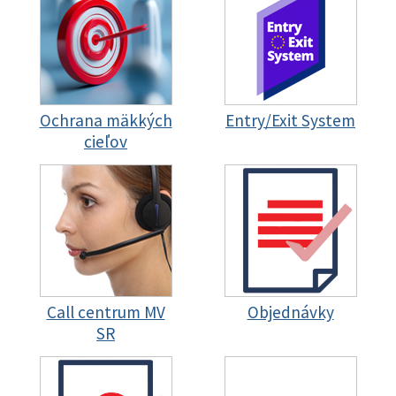
Ochrana mäkkých
Entry/Exit System
cieľov
Call centrum MV
Objednávky
SR