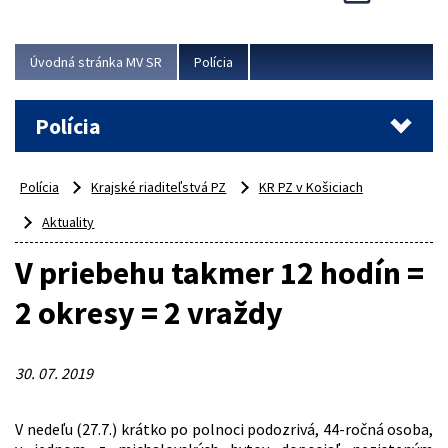
Viac
Úvodná stránka MV SR
Polícia
Polícia
Polícia
Krajské riaditeľstvá PZ
KR PZ v Košiciach
Aktuality
V priebehu takmer 12 hodín =
2 okresy = 2 vraždy
30. 07. 2019
V nedeľu (27.7.) krátko po polnoci podozrivá, 44-ročná osoba,