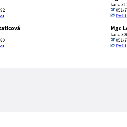
kanc. 31
392
051/7
vu
Pošli
Raticová
Mgr. L
kanc. 30
280
051/7
vu
Pošli