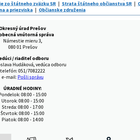
e zo štátneho zväzku SR
Strata štátneho občianstva SR
O
a a priezviska
Občianske združenia
Okresný úrad Prešov
obecná vnútorná správa
Námestie mieru 3,
080 01 Prešov
edúci / riaditeľ odboru
oslava Hudáková, vedúca odboru
telefón: 051/7082222
e-mail:
Pošli správu
ÚRADNÉ HODINY:
Pondelok: 08:00 - 15:00
Utorok: 08:00 - 15:00
Streda: 08:00 - 17:00
Štvrtok: 08:00 - 15:00
Piatok: 08:00 - 14:00