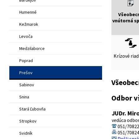
Humenné
Všeobec
vnútorná s
Kežmarok
Levoča
Medzilaborce
Krízové ria
Poprad
Prešov
Všeobec
Sabinov
Odbor v
Snina
Stará Ľubovňa
JUDr. Mir
vedúca odbor
Stropkov
051/7082
051/7082
Svidník
Pošli sprá