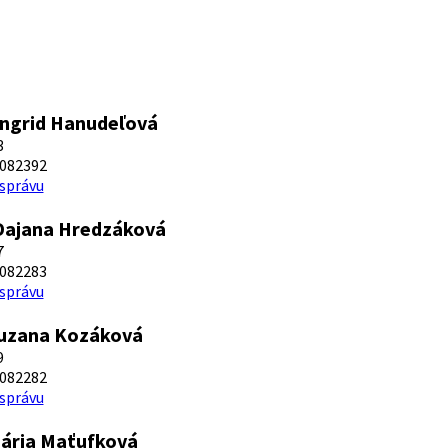
Ingrid Hanudeľová
3
082392
 správu
Dajana Hredzáková
7
082283
 správu
Zuzana Kozáková
9
082282
 správu
Mária Maťufková