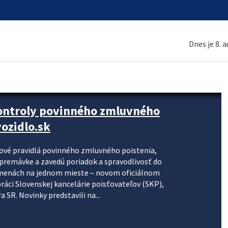
Dnes je 8. 
kontroly povinného zmluvného
ozidlo.sk
nové pravidlá povinného zmluvného poistenia,
j premávke a zavedú poriadok a spravodlivosť do
zmenách na jednom mieste – novom oficiálnom
práci Slovenskej kancelárie poisťovateľov (SKP),
 SR. Novinky predstavili na...