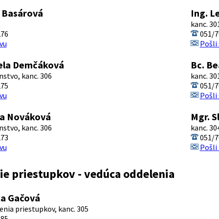
 Basárová
Ing. L
kanc. 30
276
051/7
vu
Pošli
iela Demčáková
Bc. Be
nstvo, kanc. 306
kanc. 30
275
051/7
vu
Pošli
ca Nováková
Mgr. S
nstvo, kanc. 306
kanc. 30
273
051/7
vu
Pošli
e priestupkov - vedúca oddelenia
ka Gačová
enia priestupkov, kanc. 305
285