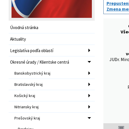
Prepusteni
Zmena men
Úvodná stránka
Vše
Aktuality
Legislatíva podľa oblastí
v
JUDr. Mir
Okresné úrady / Klientske centrá
Banskobystrický kraj
Bratislavský kraj
Košický kraj
Nitriansky kraj
Prešovský kraj
Bardejov