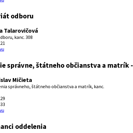
riát odboru
a Talarovičová
odboru, kanc. 308
221
vu
e správne, štátneho občianstva a matrík -
islav Mičieta
enia správneho, štátneho občianstva a matrík, kanc.
229
433
vu
anci oddelenia