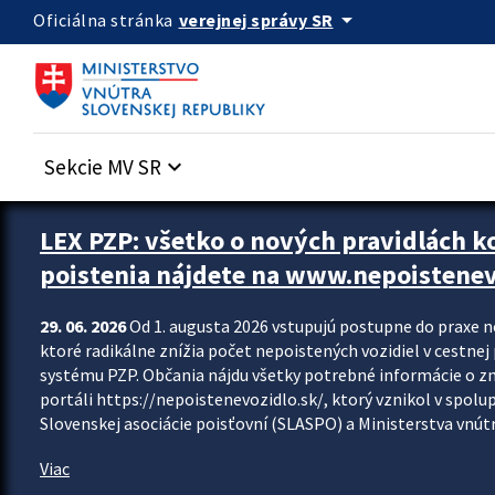
Preskocit na hlavný obsah
arrow_drop_down
verejnej správy SR
Oficiálna stránka
Sekcie MV SR
keyboard_arrow_down
Zastavit automatický posun upútavok
LEX PZP: všetko o nových pravidlách 
poistenia nájdete na www.nepoistenev
29. 06. 2026
Od 1. augusta 2026 vstupujú postupne do praxe 
ktoré radikálne znížia počet nepoistených vozidiel v cestne
systému PZP. Občania nájdu všetky potrebné informácie o 
portáli https://nepoistenevozidlo.sk/, ktorý vznikol v spolu
Slovenskej asociácie poisťovní (SLASPO) a Ministerstva vnútra
Viac