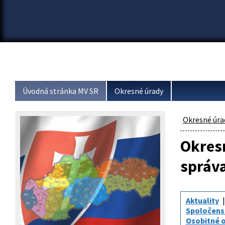
Úvodná stránka MV SR
Okresné úrady
Okresné úra
Okresn
správ
Aktuality
Spoločenst
Osobitné o