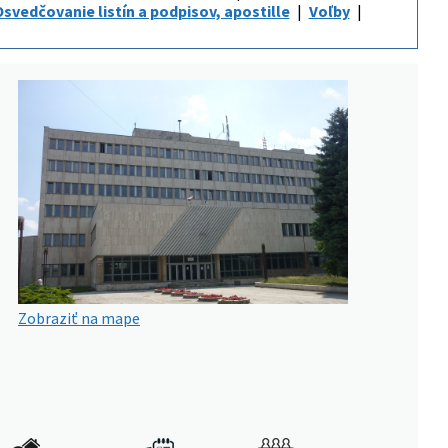
svedčovanie listín a podpisov, apostille
Voľby
Zobraziť na mape