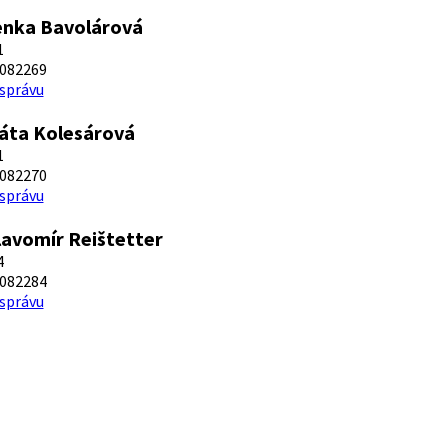
enka Bavolárová
1
082269
 správu
áta Kolesárová
1
082270
 správu
lavomír Reištetter
4
082284
 správu