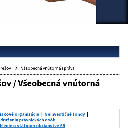
rešov
Všeobecná vnútorná správa
ešov / Všeobecná vnútorná
iskové organizácie
Neinvestičné fondy
druženia právnických osôb
čenie o štátnom občianstve SR