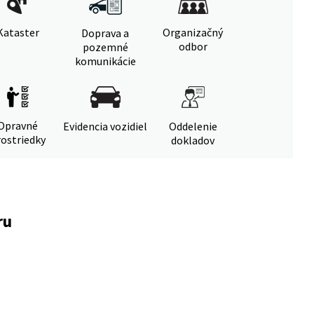
Kataster
Organizačný
Doprava a
odbor
pozemné
komunikácie
Opravné
Evidencia vozidiel
Oddelenie
ostriedky
dokladov
ru