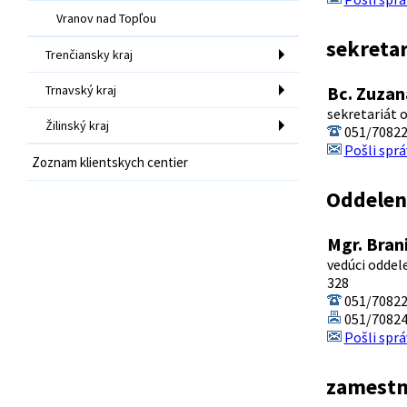
Vranov nad Topľou
sekreta
Trenčiansky kraj
Trnavský kraj
Bc. Zuzan
sekretariát 
Žilinský kraj
051/7082
Pošli sprá
Zoznam klientskych centier
Oddeleni
Mgr. Bran
vedúci oddel
328
051/7082
051/7082
Pošli sprá
zamestn