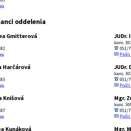
vu
anci oddelenia
ea Gmitterová
JUDr. 
kanc. 30
282
051/7
vu
Pošli
a Harčárová
JUDr. 
kanc. 30
283
051/7
vu
Pošli
a Knišová
Mgr. 
kanc. 30
287
051/7
vu
Pošli
ea Kunáková
Mgr. 