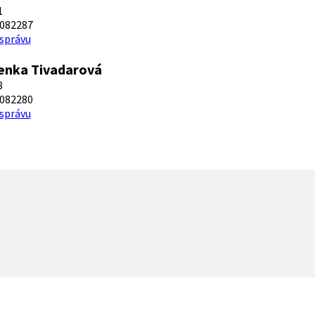
1
082287
 správu
enka Tivadarová
8
082280
 správu