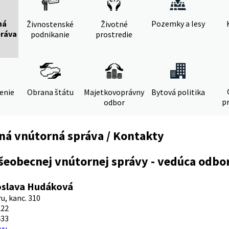
ná
Pozemky a lesy
Živnostenské
Životné
práva
podnikanie
prostredie
denie
Obrana štátu
Majetkovoprávny
Bytová politika
pr
odbor
ná vnútorná správa / Kontakty
šeobecnej vnútornej správy - vedúca odbo
oslava Hudáková
u, kanc. 310
222
433
vu