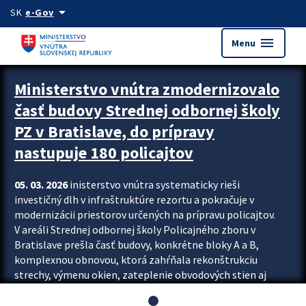
Preskocit na hlavný obsah
arrow_drop_down
SK
e-Gov
menu
Menu
Ministerstvo vnútra zmodernizovalo
časť budovy Strednej odbornej školy
PZ v Bratislave, do prípravy
nastupuje 180 policajtov
05. 03. 2026
inisterstvo vnútra systematicky rieši
investičný dlh v infraštruktúre rezortu a pokračuje v
modernizácii priestorov určených na prípravu policajtov.
V areáli Strednej odbornej školy Policajného zboru v
Bratislave prešla časť budovy, konkrétne bloky A a B,
komplexnou obnovou, ktorá zahŕňala rekonštrukciu
strechy, výmenu okien, zateplenie obvodových stien aj
modernizáciu inžinierskych sietí. Modernizácia sa dotkla
aj interiéru, kde vznikli nové učebne a moderné