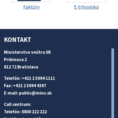
Faktúry
E-trhovisko
KONTAKT
Ministerstvo vnútra SR
Pribinova 2
812 72 Bratislava
Telefón: +421 2 5094 1111
Fax: +421 2 5094 4397
E-mail:
public@minv
.sk
Call centrum:
Telefón: 0800 222 222