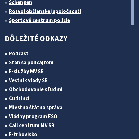
Schengen
Rozvoj občianskej spoločnosti
Športové centrum polície
DÔLEŽITÉ ODKAZY
Podcast
Stan sa policajtom
E-služby MV SR
Vestník vlády SR
Obchodovanie s ľuďmi
Cudzinci
Miestna štátna správa
Vládny program ESO
Call centrum MV SR
E-trhovisko