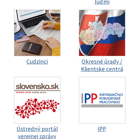
ľuďmi
Cudzinci
Okresné úrady /
Klientske centrá
Ústredný portál
IPP
verejnej správy