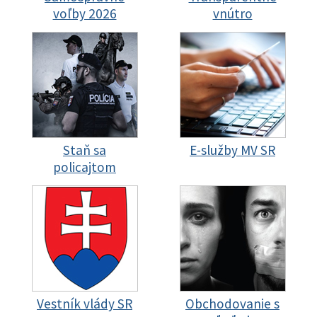
voľby 2026
vnútro
Staň sa
E-služby MV SR
policajtom
Vestník vlády SR
Obchodovanie s