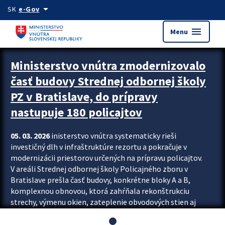
Preskocit na hlavný obsah
arrow_drop_down
SK
e-Gov
menu
Menu
Ministerstvo vnútra zmodernizovalo
časť budovy Strednej odbornej školy
PZ v Bratislave, do prípravy
nastupuje 180 policajtov
05. 03. 2026
inisterstvo vnútra systematicky rieši
investičný dlh v infraštruktúre rezortu a pokračuje v
modernizácii priestorov určených na prípravu policajtov.
V areáli Strednej odbornej školy Policajného zboru v
Bratislave prešla časť budovy, konkrétne bloky A a B,
komplexnou obnovou, ktorá zahŕňala rekonštrukciu
strechy, výmenu okien, zateplenie obvodových stien aj
modernizáciu inžinierskych sietí. Modernizácia sa dotkla
aj interiéru, kde vznikli nové učebne a moderné