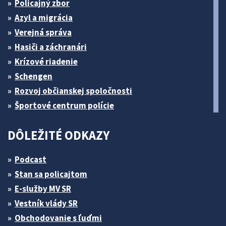
Policajný zbor
Azyl a migrácia
Verejná správa
Hasiči a záchranári
Krízové riadenie
Schengen
Rozvoj občianskej spoločnosti
Športové centrum polície
DÔLEŽITÉ ODKAZY
Podcast
Stan sa policajtom
E-služby MV SR
Vestník vlády SR
Obchodovanie s ľuďmi