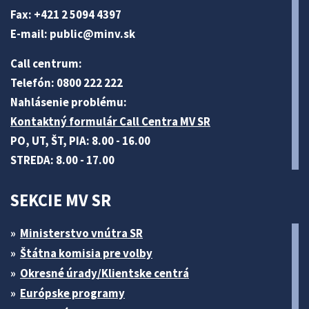
Fax: +421 2 5094 4397
E-mail:
public@minv
.sk
Call centrum:
Telefón: 0800 222 222
Nahlásenie problému:
Kontaktný formulár Call Centra MV SR
PO, UT, ŠT, PIA: 8.00 - 16.00
STREDA: 8.00 - 17.00
SEKCIE MV SR
Ministerstvo vnútra SR
Štátna komisia pre volby
Okresné úrady/Klientske centrá
Európske programy