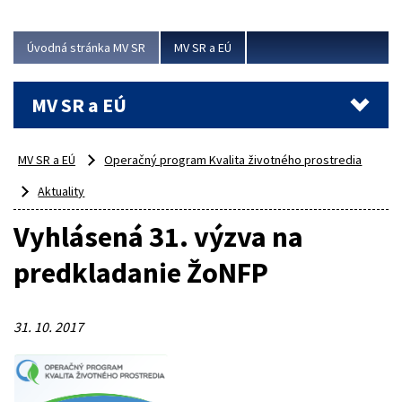
ubytovacie izby. Zrekonštruované...
Úvodná stránka MV SR
MV SR a EÚ
Viac
MV SR a EÚ
MV SR a EÚ
Operačný program Kvalita životného prostredia
Aktuality
Vyhlásená 31. výzva na
predkladanie ŽoNFP
31. 10. 2017