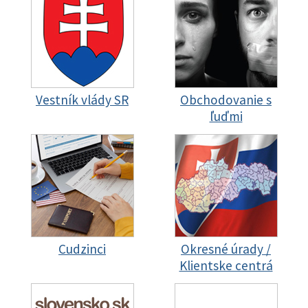
Vestník vlády SR
Obchodovanie s
ľuďmi
Cudzinci
Okresné úrady /
Klientske centrá