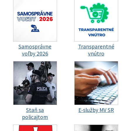
Samosprávne
Transparentné
voľby 2026
vnútro
Staň sa
E-služby MV SR
policajtom