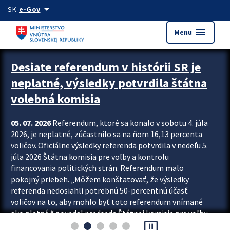
Preskocit na hlavný obsah
arrow_drop_down
SK
e-Gov
menu
Menu
Zastavit automatický posun upútavok
Desiate referendum v histórii SR je
neplatné, výsledky potvrdila štátna
volebná komisia
05. 07. 2026
Referendum, ktoré sa konalo v sobotu 4. júla
2026, je neplatné, zúčastnilo sa na ňom 16,13 percenta
voličov. Oficiálne výsledky referenda potvrdila v nedeľu 5.
júla 2026 Štátna komisia pre voľby a kontrolu
financovania politických strán. Referendum malo
pokojný priebeh. „Môžem konštatovať, že výsledky
referenda nedosiahli potrebnú 50-percentnú účasť
voličov na to, aby mohlo byť toto referendum vnímané
ako platné,“ povedal predseda Štátnej komisie pre voľby
pause_presentation
a kontrolu financovania politických...