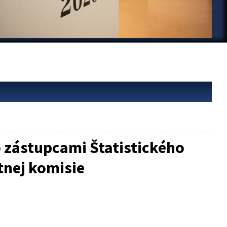
o zástupcami Štatistického
átnej komisie