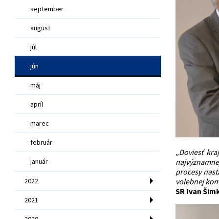
september
august
júl
jún
máj
apríl
marec
február
„Doviesť kra
január
najvýznamnejš
procesy nast
2022
volebnej kom
SR Ivan Šim
2021
2020