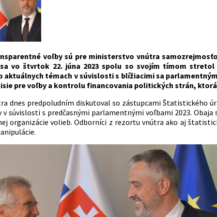
ansparentné voľby sú pre ministerstvo vnútra samozrejmosťou
sa vo štvrtok 22. júna 2023 spolu so svojím tímom stret
o aktuálnych témach v súvislosti s blížiacimi sa parlamentným
sie pre voľby a kontrolu financovania politických strán, ktorá
tra dnes predpoludním diskutoval so zástupcami Štatistického úr
 v súvislosti s predčasnými parlamentnými voľbami 2023. Obaja s
ej organizácie volieb. Odborníci z rezortu vnútra ako aj štatist
anipulácie.