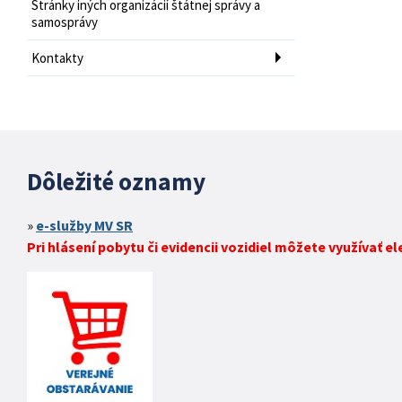
Stránky iných organizácií štátnej správy a
samosprávy
Kontakty
Dôležité oznamy
e-služby MV SR
Pri hlásení pobytu či evidencii vozidiel môžete využívať e