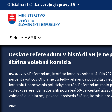
Preskocit na hlavný obsah
arrow_drop_down
verejnej správy SR
Oficiálna stránka
Sekcie MV SR
keyboard_arrow_down
Zastavit automatický posun upútavok
Desiate referendum v histórii SR je ne
štátna volebná komisia
05. 07. 2026
Referendum, ktoré sa konalo v sobotu 4. júla 202
percenta voličov. Oficiálne výsledky referenda potvrdila v ned
kontrolu financovania politických strán. Referendum malo 
výsledky referenda nedosiahli potrebnú 50-percentnú účasť 
vnímané ako platné,“ povedal predseda Štátnej komisie pre vo
Viac