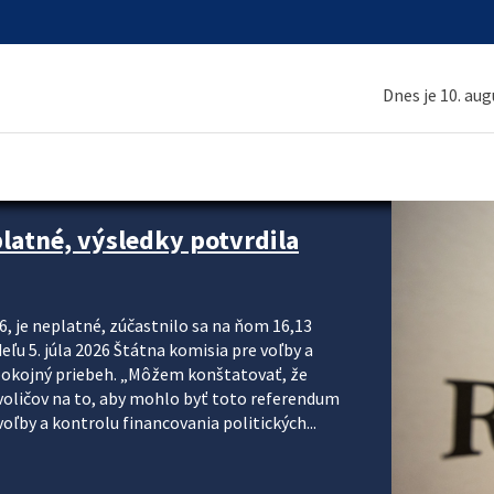
Dnes je 10. au
platné, výsledky potvrdila
6, je neplatné, zúčastnilo sa na ňom 16,13
eľu 5. júla 2026 Štátna komisia pre voľby a
pokojný priebeh. „Môžem konštatovať, že
voličov na to, aby mohlo byť toto referendum
ľby a kontrolu financovania politických...