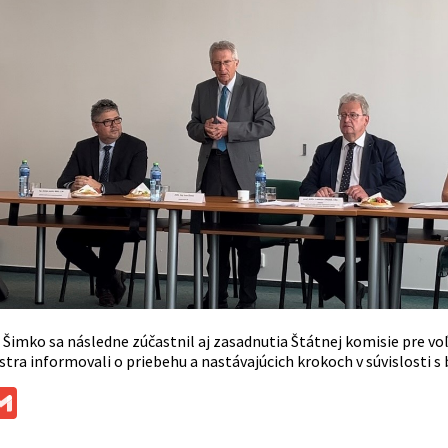
 Šimko sa následne zúčastnil aj zasadnutia Štátnej komisie pre voľ
stra informovali o priebehu a nastávajúcich krokoch v súvislosti 
ok
ssenger
Gmail