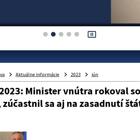
pause_presentation
áva
Aktuálne informácie
2023
jún
2023: Minister vnútra rokoval s
 zúčastnil sa aj na zasadnutí št