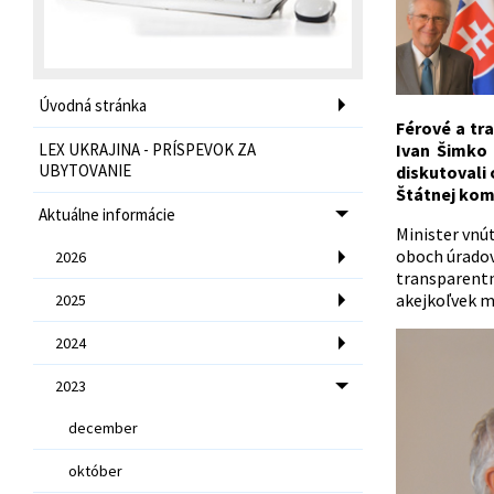
Úvodná stránka
Férové a tr
LEX UKRAJINA - PRÍSPEVOK ZA
Ivan Šimko 
UBYTOVANIE
diskutovali 
Štátnej komi
Aktuálne informácie
Minister vnú
oboch úradov
2026
transparentn
akejkoľvek m
2025
2024
2023
december
október