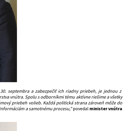
0. septembra a zabezpečiť ich riadny priebeh, je jednou z
erstva vnútra. Spolu s odborníkmi tému aktívne riešime a všetky
ový priebeh volieb. Každá politická strana zároveň môže do
k informáciám a samotnému procesu,"
povedal
minister vnútra