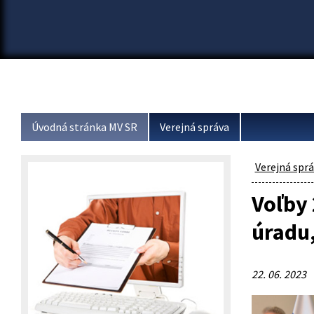
Úvodná stránka MV SR
Verejná správa
Verejná spr
Voľby 
úradu,
22. 06. 2023