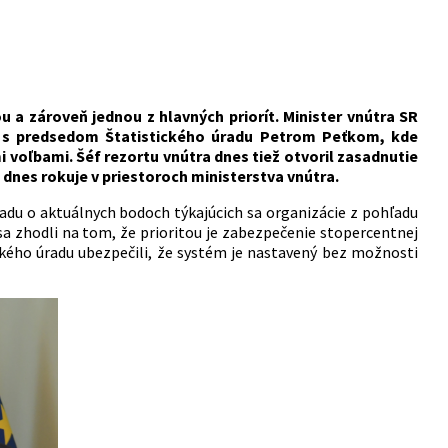
 a zároveň jednou z hlavných priorít. Minister vnútra SR
ol s predsedom Štatistického úradu Petrom Peťkom, kde
i voľbami. Šéf rezortu vnútra dnes tiež otvoril zasadnutie
 dnes rokuje v priestoroch ministerstva vnútra.
adu o aktuálnych bodoch týkajúcich sa organizácie z pohľadu
a zhodli na tom, že prioritou je zabezpečenie stopercentnej
ického úradu ubezpečili, že systém je nastavený bez možnosti