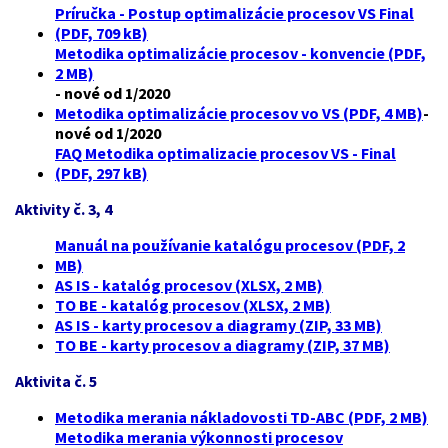
Príručka - Postup optimalizácie procesov VS Final
(PDF, 709 kB)
Metodika optimalizácie procesov - konvencie (PDF,
2 MB)
- nové od 1/2020
Metodika optimalizácie procesov vo VS (PDF, 4 MB)
-
nové od 1/2020
FAQ Metodika optimalizacie procesov VS - Final
(PDF, 297 kB)
Aktivity č. 3, 4
Manuál na používanie katalógu procesov (PDF, 2
MB)
AS IS - katalóg procesov (XLSX, 2 MB)
TO BE - katalóg procesov (XLSX, 2 MB)
AS IS - karty procesov a diagramy (ZIP, 33 MB)
TO BE - karty procesov a diagramy (ZIP, 37 MB)
Aktivita č. 5
Metodika merania nákladovosti TD-ABC (PDF, 2 MB)
Metodika merania výkonnosti procesov