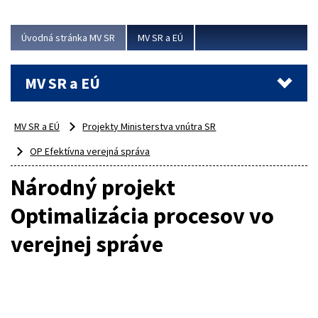
ubytovacie izby. Zrekonštruované...
Úvodná stránka MV SR
MV SR a EÚ
Viac
MV SR a EÚ
MV SR a EÚ
Projekty Ministerstva vnútra SR
OP Efektívna verejná správa
Národný projekt
Optimalizácia procesov vo
verejnej správe