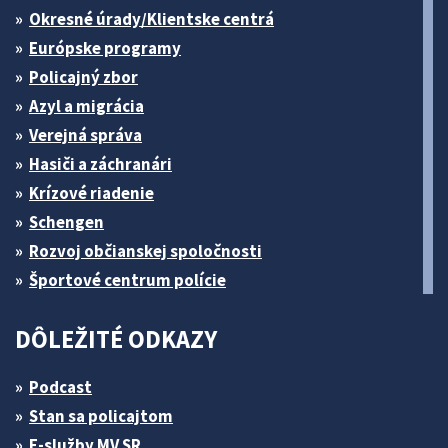
Okresné úrady/Klientske centrá
Európske programy
Policajný zbor
Azyl a migrácia
Verejná správa
Hasiči a záchranári
Krízové riadenie
Schengen
Rozvoj občianskej spoločnosti
Športové centrum polície
DÔLEŽITÉ ODKAZY
Podcast
Stan sa policajtom
E-služby MV SR