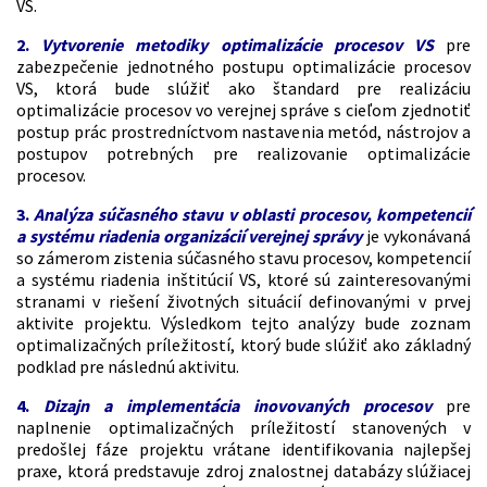
VS.
2.
Vytvorenie metodiky optimalizácie procesov VS
pre
zabezpečenie jednotného postupu optimalizácie procesov
VS, ktorá bude slúžiť ako štandard pre realizáciu
optimalizácie procesov vo verejnej správe s cieľom zjednotiť
postup prác prostredníctvom nastavenia metód, nástrojov a
postupov potrebných pre realizovanie optimalizácie
procesov.
3.
Analýza súčasného stavu v oblasti procesov, kompetencií
a systému riadenia organizácií verejnej správy
je vykonávaná
so zámerom zistenia súčasného stavu procesov, kompetencií
a systému riadenia inštitúcií VS, ktoré sú zainteresovanými
stranami v riešení životných situácií definovanými v prvej
aktivite projektu. Výsledkom tejto analýzy bude zoznam
optimalizačných príležitostí, ktorý bude slúžiť ako základný
podklad pre následnú aktivitu.
4.
Dizajn a implementácia inovovaných procesov
pre
naplnenie optimalizačných príležitostí stanovených v
predošlej fáze projektu vrátane identifikovania najlepšej
praxe, ktorá predstavuje zdroj znalostnej databázy slúžiacej