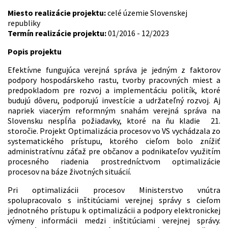
Miesto realizácie projektu:
celé územie Slovenskej
republiky
Termín realizácie projektu:
01/2016 - 12/2023
Popis projektu
Efektívne fungujúca verejná správa je jedným z faktorov
podpory hospodárskeho rastu, tvorby pracovných miest a
predpokladom pre rozvoj a implementáciu politík, ktoré
budujú dôveru, podporujú investície a udržateľný rozvoj. Aj
napriek viacerým reformným snahám verejná správa na
Slovensku nespĺňa požiadavky, ktoré na ňu kladie 21.
storočie. Projekt Optimalizácia procesov vo VS vychádzala zo
systematického prístupu, ktorého cieľom bolo znížiť
administratívnu záťaž pre občanov a podnikateľov využitím
procesného riadenia prostredníctvom optimalizácie
procesov na báze životných situácií.
Pri optimalizácii procesov Ministerstvo vnútra
spolupracovalo s inštitúciami verejnej správy s cieľom
jednotného prístupu k optimalizácii a podpory elektronickej
výmeny informácii medzi inštitúciami verejnej správy.