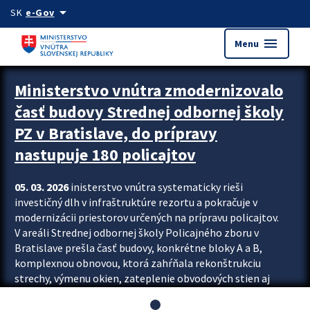
Preskocit na hlavný obsah
arrow_drop_down
SK
e-Gov
menu
Menu
Ministerstvo vnútra zmodernizovalo
časť budovy Strednej odbornej školy
PZ v Bratislave, do prípravy
nastupuje 180 policajtov
05. 03. 2026
inisterstvo vnútra systematicky rieši
investičný dlh v infraštruktúre rezortu a pokračuje v
modernizácii priestorov určených na prípravu policajtov.
V areáli Strednej odbornej školy Policajného zboru v
Bratislave prešla časť budovy, konkrétne bloky A a B,
komplexnou obnovou, ktorá zahŕňala rekonštrukciu
strechy, výmenu okien, zateplenie obvodových stien aj
modernizáciu inžinierskych sietí. Modernizácia sa dotkla
aj interiéru, kde vznikli nové učebne a moderné