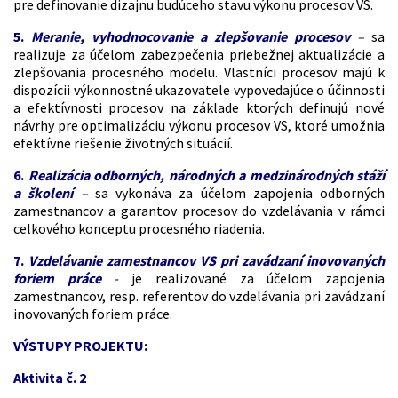
pre definovanie dizajnu budúceho stavu výkonu procesov VS.
5.
Meranie, vyhodnocovanie a zlepšovanie procesov
–
sa
realizuje za účelom zabezpečenia priebežnej aktualizácie a
zlepšovania procesného modelu. Vlastníci procesov majú k
dispozícii výkonnostné ukazovatele vypovedajúce o účinnosti
a efektívnosti procesov na základe ktorých definujú nové
návrhy pre optimalizáciu výkonu procesov VS, ktoré umožnia
efektívne riešenie životných situácií.
6.
Realizácia odborných, národných a medzinárodných stáží
a školení
–
sa vykonáva za účelom zapojenia odborných
zamestnancov a garantov procesov do vzdelávania v rámci
celkového konceptu procesného riadenia.
7.
Vzdelávanie zamestnancov VS pri zavádzaní inovovaných
foriem práce
-
je realizované za účelom zapojenia
zamestnancov, resp. referentov do vzdelávania pri zavádzaní
inovovaných foriem práce.
VÝSTUPY PROJEKTU:
Aktivita č. 2