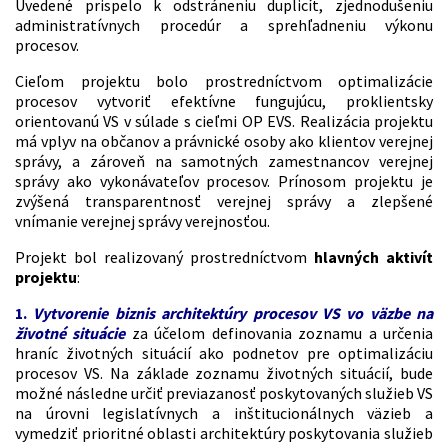
Uvedené prispelo k odstráneniu duplicít, zjednodušeniu
administratívnych procedúr a sprehľadneniu výkonu
procesov.
Cieľom projektu bolo prostredníctvom optimalizácie
procesov vytvoriť efektívne fungujúcu, proklientsky
orientovanú VS v súlade s cieľmi OP EVS. Realizácia projektu
má vplyv na občanov a právnické osoby ako klientov verejnej
správy, a zároveň na samotných zamestnancov verejnej
správy ako vykonávateľov procesov. Prínosom projektu je
zvýšená transparentnosť verejnej správy a zlepšené
vnímanie verejnej správy verejnosťou.
Projekt bol realizovaný prostredníctvom
hlavných aktivít
projektu
:
1.
Vytvorenie biznis architektúry procesov VS vo väzbe na
životné situácie
za účelom definovania zoznamu a určenia
hraníc životných situácií ako podnetov pre optimalizáciu
procesov VS. Na základe zoznamu životných situácií, bude
možné následne určiť previazanosť poskytovaných služieb VS
na úrovni legislatívnych a inštitucionálnych väzieb a
vymedziť prioritné oblasti architektúry poskytovania služieb