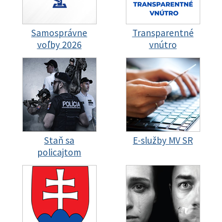
Samosprávne
Transparentné
voľby 2026
vnútro
Staň sa
E-služby MV SR
policajtom