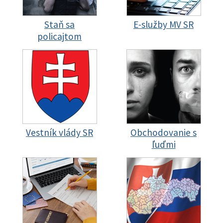
Staň sa
E-služby MV SR
policajtom
Vestník vlády SR
Obchodovanie s
ľuďmi