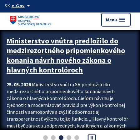
Preskocit na hlavný obsah
arrow_drop_down
SK
e-Gov
menu
Menu
Zastavit automatický posun upútavok
Ministerstvo vnútra predložilo do
medzirezortného pripomienkového
konania návrh nového zákona o
hlavných kontrolóroch
25. 05. 2026
Ministerstvo vnútra SR predložilo do
medzirezortného pripomienkového konania návrh
zákona o hlavných kontrolóroch. Cieľom návrhu je
zjednotiť a modernizovať pravidlá pre výkon kontrolnej
činnosti v samospráve a zvýšiť odbornosť aj
transparentnosť výkonu tejto funkcie. „Hlavný kontrolór
musí byť zárukou zodpovedných, kvalitných a zákonných
rozhodnutí miest, obcí aj samosprávnych krajov. Preto
pause_presentation
prichádzame so zákonom, podľa ktorého je kontrolór