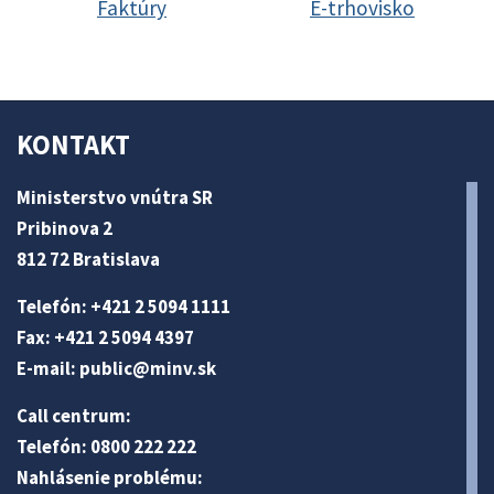
Faktúry
E-trhovisko
KONTAKT
Ministerstvo vnútra SR
Pribinova 2
812 72 Bratislava
Telefón: +421 2 5094 1111
Fax: +421 2 5094 4397
E-mail:
public@minv
.sk
Call centrum:
Telefón: 0800 222 222
Nahlásenie problému: