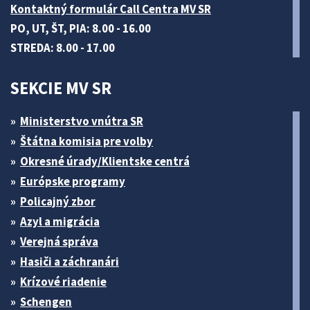
Kontaktný formulár Call Centra MV SR
PO, UT, ŠT, PIA: 8.00 - 16.00
STREDA: 8.00 - 17.00
SEKCIE MV SR
Ministerstvo vnútra SR
Štátna komisia pre volby
Okresné úrady/Klientske centrá
Európske programy
Policajný zbor
Azyl a migrácia
Verejná správa
Hasiči a záchranári
Krízové riadenie
Schengen