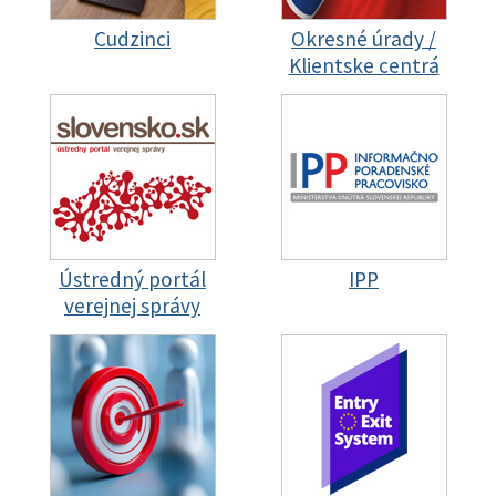
Cudzinci
Okresné úrady /
Klientske centrá
Ústredný portál
IPP
verejnej správy