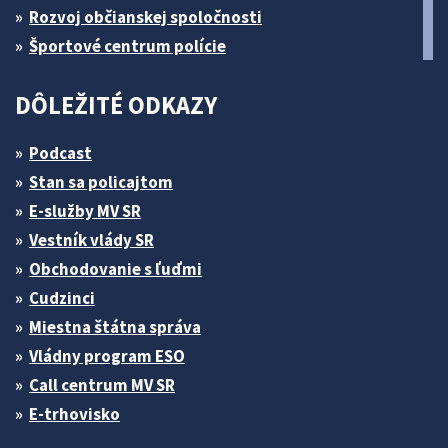
Rozvoj občianskej spoločnosti
Športové centrum polície
DÔLEŽITÉ ODKAZY
Podcast
Stan sa policajtom
E-služby MV SR
Vestník vlády SR
Obchodovanie s ľuďmi
Cudzinci
Miestna štátna správa
Vládny program ESO
Call centrum MV SR
E-trhovisko