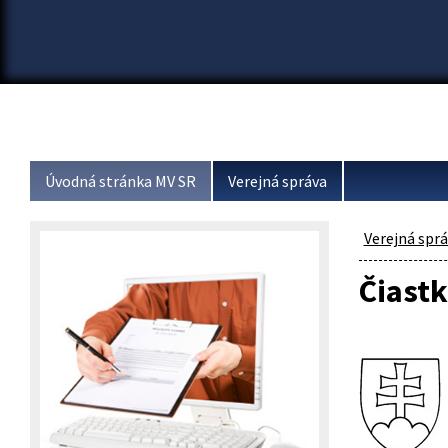
Úvodná stránka MV SR
Verejná správa
Verejná spr
Čiastk