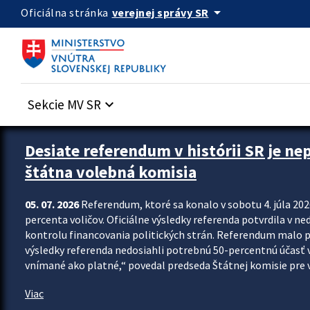
Preskocit na hlavný obsah
arrow_drop_down
verejnej správy SR
Oficiálna stránka
Sekcie MV SR
keyboard_arrow_down
Zastavit automatický posun upútavok
Desiate referendum v histórii SR je ne
štátna volebná komisia
05. 07. 2026
Referendum, ktoré sa konalo v sobotu 4. júla 202
percenta voličov. Oficiálne výsledky referenda potvrdila v ned
kontrolu financovania politických strán. Referendum malo 
výsledky referenda nedosiahli potrebnú 50-percentnú účasť 
vnímané ako platné,“ povedal predseda Štátnej komisie pre vo
Viac