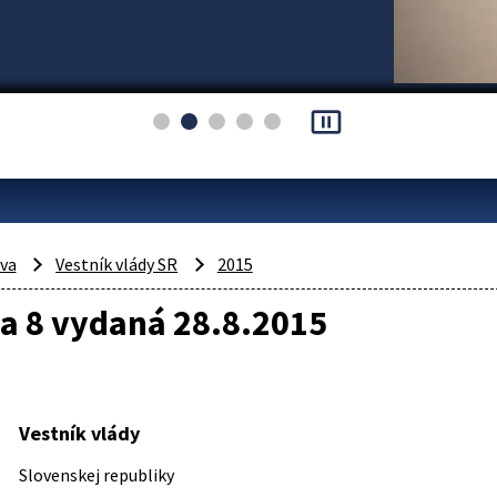
pause_presentation
áva
Vestník vlády SR
2015
a 8 vydaná 28.8.2015
Vestník vlády
Slovenskej republiky