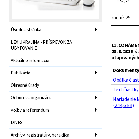
ročník 25
Úvodná stránka
LEX UKRAJINA - PRÍSPEVOK ZA
11. OZNÁMENI
UBYTOVANIE
28. 8. 2015
utajovaných
Aktuálne informácie
Dokumenty 
Publikácie
Obálka čiast
Okresné úrady
Text čiastky 
Odborová organizácia
Nariadenie M
(244,6 kB)
Voľby a referendum
DIVES
Archívy, registratúry, heraldika