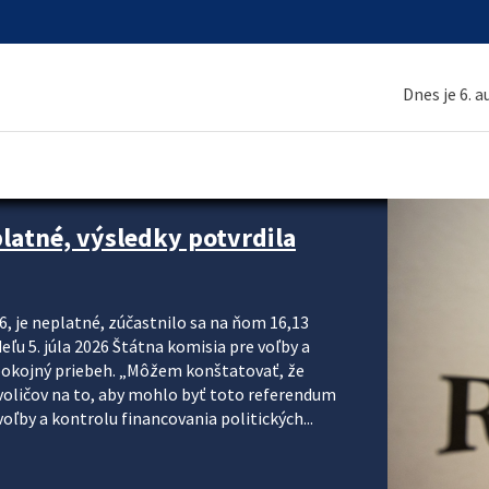
Dnes je 6. 
platné, výsledky potvrdila
6, je neplatné, zúčastnilo sa na ňom 16,13
eľu 5. júla 2026 Štátna komisia pre voľby a
pokojný priebeh. „Môžem konštatovať, že
voličov na to, aby mohlo byť toto referendum
ľby a kontrolu financovania politických...