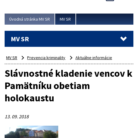
Viac
Úvodná stránka MV SR
MV SR
MV SR
MV SR
Prevencia kriminality
Aktuálne informácie
Slávnostné kladenie vencov k
Pamätníku obetiam
holokaustu
13. 09. 2018