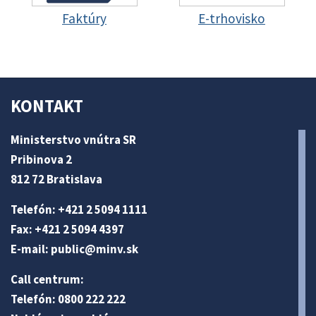
Faktúry
E-trhovisko
KONTAKT
Ministerstvo vnútra SR
Pribinova 2
812 72 Bratislava
Telefón: +421 2 5094 1111
Fax: +421 2 5094 4397
E-mail:
public@minv
.sk
Call centrum:
Telefón: 0800 222 222