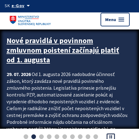
Preskocit na hlavný obsah
arrow_drop_down
SK
e-Gov
menu
Menu
Zastavit automatický posun upútavok
Nové pravidlá v povinnom
zmluvnom poistení začínajú platiť
od 1. augusta
29. 07. 2026
Od 1. augusta 2026 nadobudne účinnosť
zákon, ktorý zavádza nové pravidlá povinného
zmluvného poistenia. Legislatíva prinesie prísnejšiu
kontrolu PZP, automatizované zasielanie pokút aj
vyradenie dlhodobo nepoistených vozidiel z evidencie.
Cieľom je radikálne znížiť počet nepoistených vozidiel v
cestnej premávke a zvýšiť ochranu zodpovedných vodičov.
Podrobné informácie nájdu občania na oficiálnom
webovom portáli https://nepoistenevozidlo.sk/, na
pause_presentation
ktorom od augusta pribudne aj možnosť overiť si...