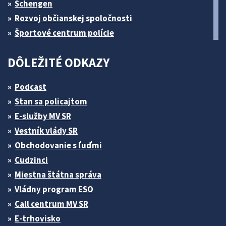
Schengen
Rozvoj občianskej spoločnosti
Športové centrum polície
DÔLEŽITÉ ODKAZY
Podcast
Stan sa policajtom
E-služby MV SR
Vestník vlády SR
Obchodovanie s ľuďmi
Cudzinci
Miestna štátna správa
Vládny program ESO
Call centrum MV SR
E-trhovisko