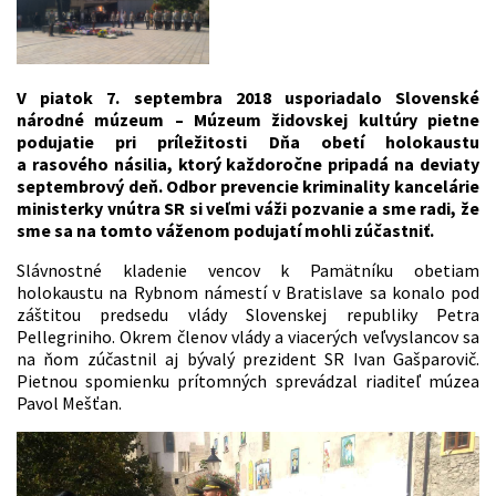
V piatok 7. septembra 2018 usporiadalo Slovenské
národné múzeum – Múzeum židovskej kultúry pietne
podujatie pri príležitosti Dňa obetí holokaustu
a rasového násilia, ktorý každoročne pripadá na deviaty
septembrový deň. Odbor prevencie kriminality kancelárie
ministerky vnútra SR si veľmi váži pozvanie a sme radi, že
sme sa na tomto váženom podujatí mohli zúčastniť.
Slávnostné kladenie vencov k Pamätníku obetiam
holokaustu na Rybnom námestí v Bratislave sa konalo pod
záštitou predsedu vlády Slovenskej republiky Petra
Pellegriniho. Okrem členov vlády a viacerých veľvyslancov sa
na ňom zúčastnil aj bývalý prezident SR Ivan Gašparovič.
Pietnou spomienku prítomných sprevádzal riaditeľ múzea
Pavol Mešťan.