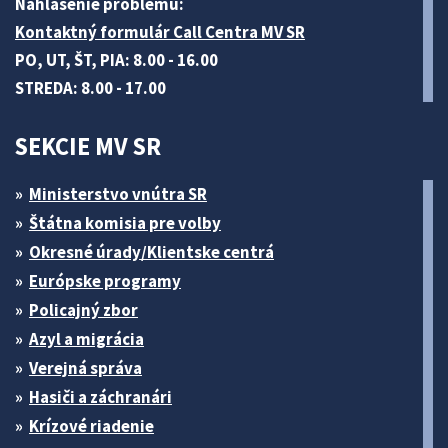
Nahlásenie problému:
Kontaktný formulár Call Centra MV SR
PO, UT, ŠT, PIA: 8.00 - 16.00
STREDA: 8.00 - 17.00
SEKCIE MV SR
Ministerstvo vnútra SR
Štátna komisia pre volby
Okresné úrady/Klientske centrá
Európske programy
Policajný zbor
Azyl a migrácia
Verejná správa
Hasiči a záchranári
Krízové riadenie