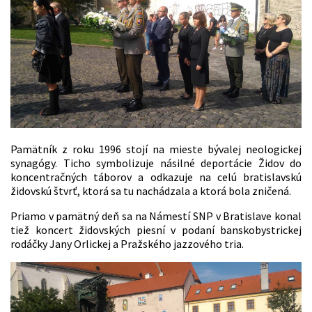
Pamätník z roku 1996 stojí na mieste bývalej neologickej
synagógy. Ticho symbolizuje násilné deportácie Židov do
koncentračných táborov a odkazuje na celú bratislavskú
židovskú štvrť, ktorá sa tu nachádzala a ktorá bola zničená.
Priamo v pamätný deň sa na Námestí SNP v Bratislave konal
tiež koncert židovských piesní v podaní banskobystrickej
rodáčky Jany Orlickej a Pražského jazzového tria.