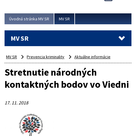
Viac
Úvodná stránka MV SR
MV SR
MV SR
MV SR
Prevencia kriminality
Aktuálne informácie
Stretnutie národných
kontaktných bodov vo Viedni
17. 11. 2018