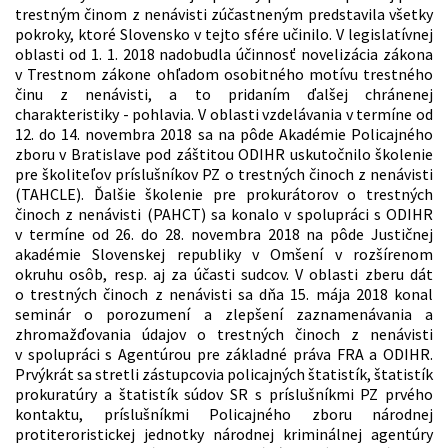
trestným činom z nenávisti zúčastneným predstavila všetky
pokroky, ktoré Slovensko v tejto sfére učinilo. V legislatívnej
oblasti od 1. 1. 2018 nadobudla účinnosť novelizácia zákona
v Trestnom zákone ohľadom osobitného motívu trestného
činu z nenávisti, a to pridaním ďalšej chránenej
charakteristiky - pohlavia. V oblasti vzdelávania v termíne od
12. do 14. novembra 2018 sa na pôde Akadémie Policajného
zboru v Bratislave pod záštitou ODIHR uskutočnilo školenie
pre školiteľov príslušníkov PZ o trestných činoch z nenávisti
(TAHCLE). Ďalšie školenie pre prokurátorov o trestných
činoch z nenávisti (PAHCT) sa konalo v spolupráci s ODIHR
v termíne od 26. do 28. novembra 2018 na pôde Justičnej
akadémie Slovenskej republiky v Omšení v rozšírenom
okruhu osôb, resp. aj za účasti sudcov. V oblasti zberu dát
o trestných činoch z nenávisti sa dňa 15. mája 2018 konal
seminár o porozumení a zlepšení zaznamenávania a
zhromažďovania údajov o trestných činoch z nenávisti
v spolupráci s Agentúrou pre základné práva FRA a ODIHR.
Prvýkrát sa stretli zástupcovia policajných štatistík, štatistík
prokuratúry a štatistík súdov SR s príslušníkmi PZ prvého
kontaktu, príslušníkmi Policajného zboru národnej
protiteroristickej jednotky národnej kriminálnej agentúry