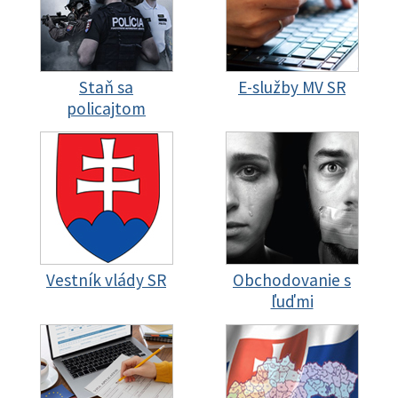
Staň sa
E-služby MV SR
policajtom
Vestník vlády SR
Obchodovanie s
ľuďmi