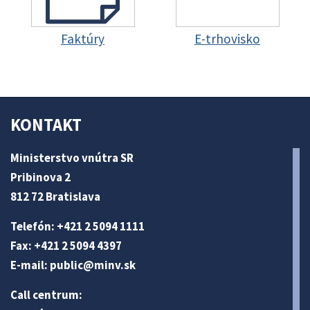
Faktúry
E-trhovisko
KONTAKT
Ministerstvo vnútra SR
Pribinova 2
812 72 Bratislava
Telefón: +421 2 5094 1111
Fax: +421 2 5094 4397
E-mail:
public@minv
.sk
Call centrum: