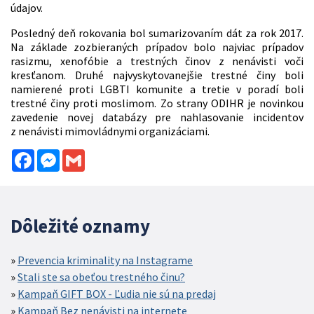
údajov.
Posledný deň rokovania bol sumarizovaním dát za rok 2017.
Na základe zozbieraných prípadov bolo najviac prípadov
rasizmu, xenofóbie a trestných činov z nenávisti voči
kresťanom. Druhé najvyskytovanejšie trestné činy boli
namierené proti LGBTI komunite a tretie v poradí boli
trestné činy proti moslimom. Zo strany ODIHR je novinkou
zavedenie novej databázy pre nahlasovanie incidentov
z nenávisti mimovládnymi organizáciami.
Facebook
Messenger
Gmail
Dôležité oznamy
Prevencia kriminality na Instagrame
Stali ste sa obeťou trestného činu?
Kampaň GIFT BOX - Ľudia nie sú na predaj
Kampaň Bez nenávisti na internete