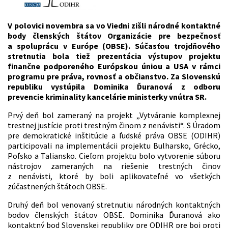
V polovici novembra sa vo Viedni zišli národné kontaktné
body členských štátov Organizácie pre bezpečnosť
a spoluprácu v Európe (OBSE). Súčasťou trojdňového
stretnutia bola tiež prezentácia výstupov projektu
finančne podporeného Európskou úniou a USA v rámci
programu pre práva, rovnosť a občianstvo. Za Slovenskú
republiku vystúpila Dominika Ďuranová z odboru
prevencie kriminality kancelárie ministerky vnútra SR.
Prvý deň bol zameraný na projekt „Vytváranie komplexnej
trestnej justície proti trestným činom z nenávisti“. S Úradom
pre demokratické inštitúcie a ľudské práva OBSE (ODIHR)
participovali na implementácii projektu Bulharsko, Grécko,
Poľsko a Taliansko. Cieľom projektu bolo vytvorenie súboru
nástrojov zameraných na riešenie trestných činov
z nenávisti, ktoré by boli aplikovateľné vo všetkých
zúčastnených štátoch OBSE.
Druhý deň bol venovaný stretnutiu národných kontaktných
bodov členských štátov OBSE. Dominika Ďuranová ako
kontaktný bod Slovenskej republiky pre ODIHR pre boj proti