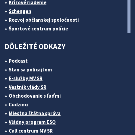
Krízové riadenie
Schengen
Rozvoj občianskej spoločnosti
Športové centrum polície
DÔLEŽITÉ ODKAZY
Podcast
Stan sa policajtom
E-služby MV SR
Vestník vlády SR
Obchodovanie s ľuďmi
Cudzinci
Miestna štátna správa
Vládny program ESO
Call centrum MV SR