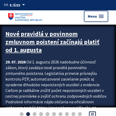
Preskocit na hlavný obsah
arrow_drop_down
SK
e-Gov
menu
Menu
Zastavit automatický posun upútavok
Nové pravidlá v povinnom
zmluvnom poistení začínajú platiť
od 1. augusta
29. 07. 2026
Od 1. augusta 2026 nadobudne účinnosť
zákon, ktorý zavádza nové pravidlá povinného
zmluvného poistenia. Legislatíva prinesie prísnejšiu
kontrolu PZP, automatizované zasielanie pokút aj
vyradenie dlhodobo nepoistených vozidiel z evidencie.
Cieľom je radikálne znížiť počet nepoistených vozidiel v
cestnej premávke a zvýšiť ochranu zodpovedných vodičov.
Podrobné informácie nájdu občania na oficiálnom
webovom portáli https://nepoistenevozidlo.sk/, na
pause_presentation
ktorom od augusta pribudne aj možnosť overiť si...