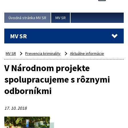
Viac
Úvodná stránka MV SR
MV SR
MV SR
MV SR
Prevencia kriminality
Aktuálne informácie
V Národnom projekte
spolupracujeme s rôznymi
odborníkmi
17. 10. 2018