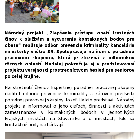
Národný projekt „Zlepšenie prístupu obetí trestných
činov k službám a vytvorenie kontaktných bodov pre
obete“ realizuje odbor prevencie kriminality kancelárie
ministerky vnútra SR. Spolupracuje na ňom s poradnou
pracovnou skupinou, ktorá je zložená z odborníkov
rôznych oblastí. Naďalej pokračuje aj v predstavovaní
projektu verejnosti prostredníctvom besied pre seniorov
po celej krajine.
Na stretnutí členov Expertnej poradnej pracovnej skupiny
riaditeľ odboru prevencie kriminality a zároveň predseda
poradnej pracovnej skupiny Jozef Halcin predstavil Národný
projekt a informoval o jeho cieľoch, činnosti a aktivitách
zamestnancov v kontaktných bodoch v jednotlivých
krajských mestách na Slovensku a o miestach, kde sa
kontaktné body nachádzajú.