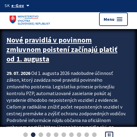
Preskocit na hlavný obsah
arrow_drop_down
SK
e-Gov
menu
Menu
Zastavit automatický posun upútavok
Nové pravidlá v povinnom
zmluvnom poistení začínajú platiť
od 1. augusta
29. 07. 2026
Od 1. augusta 2026 nadobudne účinnosť
zákon, ktorý zavádza nové pravidlá povinného
zmluvného poistenia. Legislatíva prinesie prísnejšiu
kontrolu PZP, automatizované zasielanie pokút aj
vyradenie dlhodobo nepoistených vozidiel z evidencie.
Cieľom je radikálne znížiť počet nepoistených vozidiel v
cestnej premávke a zvýšiť ochranu zodpovedných vodičov.
Podrobné informácie nájdu občania na oficiálnom
webovom portáli https://nepoistenevozidlo.sk/, na
pause_presentation
ktorom od augusta pribudne aj možnosť overiť si...