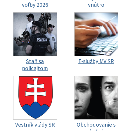
voľby 2026
vnútro
Staň sa
E-služby MV SR
policajtom
Vestník vlády SR
Obchodovanie s