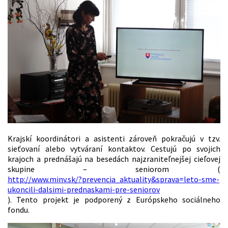
Krajskí koordinátori a asistenti zároveň pokračujú v tzv.
sieťovaní alebo vytváraní kontaktov. Cestujú po svojich
krajoch a prednášajú na besedách najzraniteľnejšej cieľovej
skupine – seniorom (
http://www.minv.sk/?prevencia_aktuality&sprava=leto-sme-
ukoncili-dalsimi-prednaskami-pre-seniorov
). Tento projekt je podporený z Európskeho sociálneho
fondu.