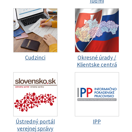
ľuďmi
Cudzinci
Okresné úrady /
Klientske centrá
Ústredný portál
IPP
verejnej správy