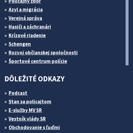
Policajný zbor
Azyl a migrácia
Verejná správa
Hasiči a záchranári
Krízové riadenie
Schengen
Rozvoj občianskej spoločnosti
Športové centrum polície
DÔLEŽITÉ ODKAZY
Podcast
Stan sa policajtom
E-služby MV SR
Vestník vlády SR
Obchodovanie s ľuďmi