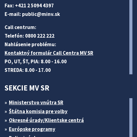
Fax: +421 2 5094 4397
E-mail:
public@minv
.sk
Call centrum:
Telefón: 0800 222 222
Nahlásenie problému:
Kontaktný formulár Call Centra MV SR
PO, UT, ŠT, PIA: 8.00 - 16.00
STREDA: 8.00 - 17.00
SEKCIE MV SR
Ministerstvo vnútra SR
Štátna komisia pre volby
Okresné úrady/Klientske centrá
Európske programy