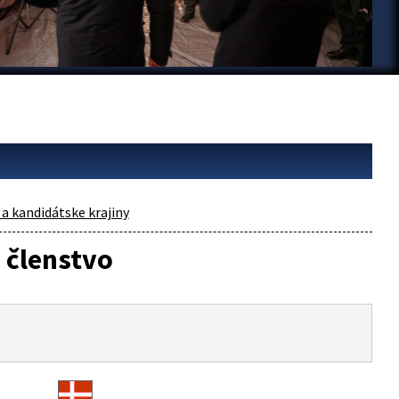
 a kandidátske krajiny
 členstvo