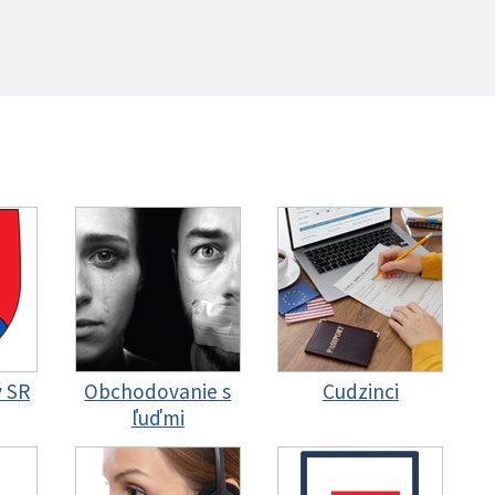
y SR
Obchodovanie s
Cudzinci
ľuďmi