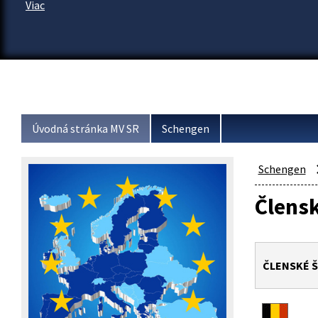
Viac
Úvodná stránka MV SR
Schengen
Schengen
Člensk
ČLENSKÉ 