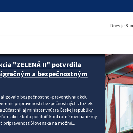
Dnes je 8. 
cia "ZELENÁ II" potvrdila
 migračným a bezpečnostným
realizovalo bezpečnostno–preventívnu akciu
verenie pripravenosti bezpečnostných zložiek.
 zúčastnil aj minister vnútra Českej republiky
ieľom akcie bolo posilniť kontrolné mechanizmy,
ať pripravenosť Slovenska na možné...