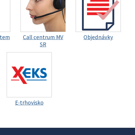
stem
Call centrum MV
Objednávky
SR
E-trhovisko