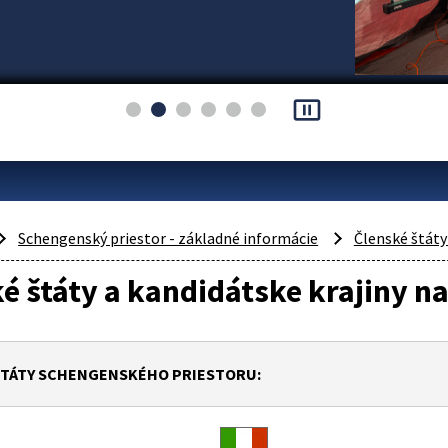
pause_presentation
Schengenský priestor - základné informácie
Členské štáty
é štáty a kandidátske krajiny na
ŠTÁTY SCHENGENSKÉHO PRIESTORU: