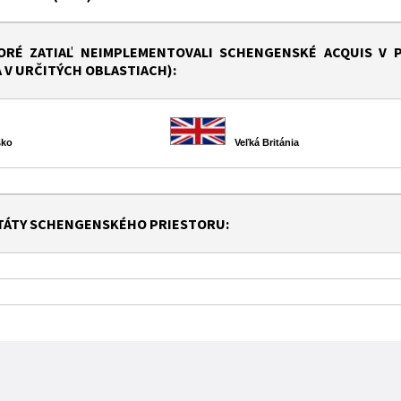
TORÉ ZATIAĽ NEIMPLEMENTOVALI SCHENGENSKÉ ACQUIS V
A V URČITÝCH OBLASTIACH):
rsko
Veľká Británia
TÁTY SCHENGENSKÉHO PRIESTORU: