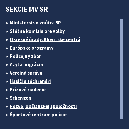
SEKCIE MV SR
Ministerstvo vnútra SR
Štátna komisia pre volby
Okresné úrady/Klientske centrá
Európske programy
Policajný zbor
Azyl a migrácia
Verejná správa
Hasiči a záchranári
Krízové riadenie
Schengen
Rozvoj občianskej spoločnosti
Športové centrum polície