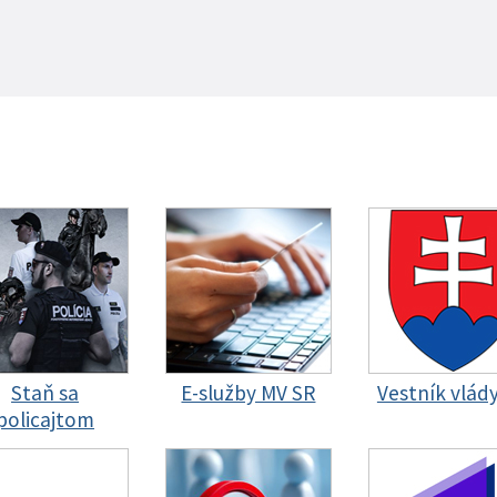
Staň sa
E-služby MV SR
Vestník vlád
policajtom