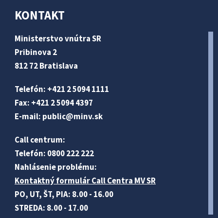
KONTAKT
Ministerstvo vnútra SR
Pribinova 2
812 72 Bratislava
Telefón: +421 2 5094 1111
Fax: +421 2 5094 4397
E-mail:
public@minv
.sk
Call centrum:
Telefón: 0800 222 222
Nahlásenie problému:
Kontaktný formulár Call Centra MV SR
PO, UT, ŠT, PIA: 8.00 - 16.00
STREDA: 8.00 - 17.00