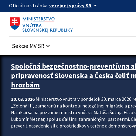
Preskocit na hlavný obsah
arrow_drop_down
verejnej správy SR
Oficiálna stránka
Sekcie MV SR
keyboard_arrow_down
Zastavit automatický posun upútavok
Spoločná bezpečnostno-preventívna ak
pripravenosť Slovenska a Česka čeliť
hrozbám
30. 03. 2026
Ministerstvo vnútra v pondelok 30. marca 2026 
„Zelená II", zameranú na kontrolu nelegálnej migrácie a pre
Na akcii sa na pozvanie ministra vnútra Matúša Šutaja Eštoka
Lubomír Metnar, spolu s ďalšími zahraničnými partnermi. C
preveriť nasadenie síl a prostriedkov v teréne a demonštrov