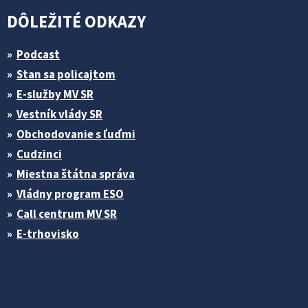
DÔLEŽITÉ ODKAZY
Podcast
Stan sa policajtom
E-služby MV SR
Vestník vlády SR
Obchodovanie s ľuďmi
Cudzinci
Miestna štátna správa
Vládny program ESO
Call centrum MV SR
E-trhovisko