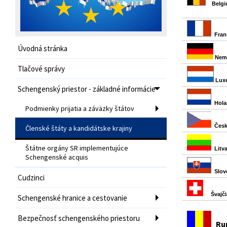
Belgi
Fran
Úvodná stránka
Neme
Tlačové správy
Lux
Schengenský priestor - základné informácie
Hola
Podmienky prijatia a záväzky štátov
Česk
Členské štáty a kandidátske krajiny
Štátne orgány SR implementujúce
Litva
Schengenské acquis
Slov
Cudzinci
Švajči
Schengenské hranice a cestovanie
Bezpečnosť schengenského priestoru
Ru