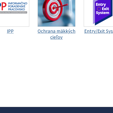
IPP
Ochrana mäkkých
Entry/Exit Sy
cieľov