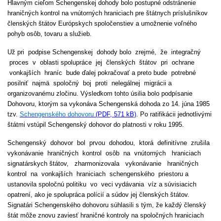
Hlavným cieľom Schengenskej dohody bolo postupné odstránenie
hraničných kontrol na vnútorných hraniciach pre štátnych príslušníkov
členských štátov Európskych spoločenstiev a umožnenie voľného
pohyb osôb, tovaru a služieb.
Už pri podpise Schengenskej dohody bolo zrejmé, že integračný
proces v oblasti spolupráce jej členských štátov pri ochrane
vonkajších hraníc bude ďalej pokračovať a preto bude potrebné
posilniť najmä spoločný boj proti nelegálnej migrácii a
organizovanému zločinu. Výsledkom tohto úsilia bolo podpísanie
Dohovoru, ktorým sa vykonáva Schengenská dohoda zo 14. júna 1985
tzv.
Schengenského dohovoru
(PDF, 571 kB)
. Po ratifikácii jednotlivými
štátmi vstúpil Schengenský dohovor do platnosti v roku 1995.
Schengenský dohovor bol prvou dohodou, ktorá definitívne zrušila
vykonávanie hraničných kontrol osôb na vnútorných hraniciach
signatárskych štátov, zharmonizovala vykonávanie hraničných
kontrol na vonkajších hraniciach schengenského priestoru a
ustanovila spoločnú politiku vo veci vydávania víz a súvisiacich
opatrení, ako je spolupráca polícií a súdov jej členských štátov.
Signatári Schengenského dohovoru súhlasili s tým, že každý členský
štát môže znovu zaviesť hraničné kontroly na spoločných hraniciach