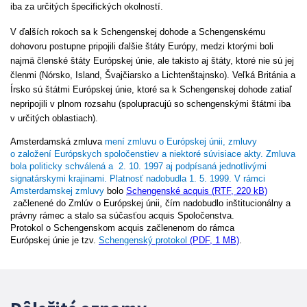
iba za určitých špecifických okolností.
V ďalších rokoch sa k Schengenskej dohode a Schengenskému
dohovoru postupne pripojili ďalšie štáty Európy, medzi ktorými boli
najmä členské štáty Európskej únie, ale takisto aj štáty, ktoré nie sú jej
členmi (Nórsko, Island, Švajčiarsko a
Lichtenštajnsko
). Veľká Británia a
Írsko sú štátmi Európskej únie, ktoré sa k Schengenskej dohode zatiaľ
nepripojili v plnom rozsahu (spolupracujú so schengenskými štátmi iba
v určitých oblastiach).
Amsterdamská zmluva
mení zmluvu o Európskej únii, zmluvy
o založení Európskych spoločenstiev a niektoré súvisiace akty. Zmluva
bola politicky schválená a 2. 10. 1997 aj podpísaná jednotlivými
signatárskymi krajinami. Platnosť nadobudla 1. 5. 1999. V rámci
Amsterdamskej zmluvy
bolo
Schengenské acquis (RTF, 220 kB)
začlenené do Zmlúv o Európskej únii, čím nadobudlo inštitucionálny a
právny rámec a stalo sa súčasťou acquis Spoločenstva.
Protokol
o Schengenskom acquis začlenenom do rámca
Európskej únie
je tzv.
Schengenský protokol
(PDF, 1 MB)
.