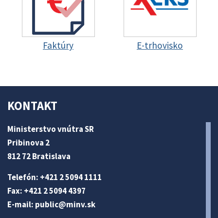
Faktúry
E-trhovisko
KONTAKT
Ministerstvo vnútra SR
Pribinova 2
812 72 Bratislava
Telefón: +421 2 5094 1111
Fax: +421 2 5094 4397
E-mail:
public@minv
.sk