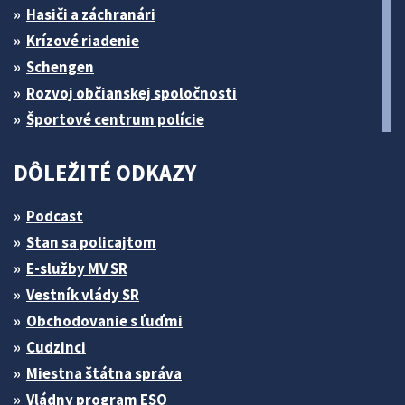
Hasiči a záchranári
Krízové riadenie
Schengen
Rozvoj občianskej spoločnosti
Športové centrum polície
DÔLEŽITÉ ODKAZY
Podcast
Stan sa policajtom
E-služby MV SR
Vestník vlády SR
Obchodovanie s ľuďmi
Cudzinci
Miestna štátna správa
Vládny program ESO