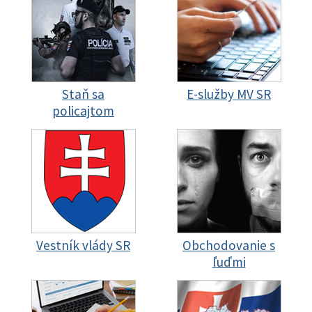
Staň sa
E-služby MV SR
policajtom
Vestník vlády SR
Obchodovanie s
ľuďmi