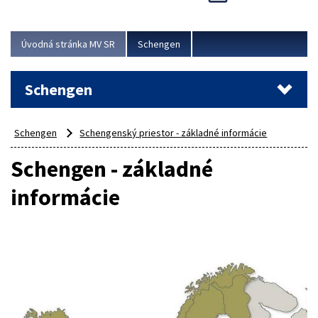
Cieľom akcie bolo posilniť kontrolné mechanizmy,
preveriť nasadenie síl a prostriedkov v teréne a
demonštrovať pripravenosť Slovenska na možné...
Úvodná stránka MV SR
Schengen
Viac
Schengen
Schengen
Schengenský priestor - základné informácie
Schengen - základné
informácie