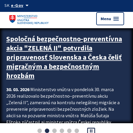
Preskocit na hlavný obsah
arrow_drop_down
SK
e-Gov
menu
Menu
Zastavit automatický posun upútavok
Spoločná bezpečnostno-preventívna
akcia "ZELENÁ II" potvrdila
pripravenosť Slovenska a Česka čeliť
migračným a bezpečnostným
hrozbám
30. 03. 2026
Ministerstvo vnútra v pondelok 30. marca
2026 realizovalo bezpečnostno–preventívnu akciu
„Zelená II", zameranú na kontrolu nelegálnej migrácie a
preverenie pripravenosti bezpečnostných zložiek. Na
akcii sa na pozvanie ministra vnútra Matúša Šutaja
Eštoka zúčastnil aj minister vnútra Českej republiky
pause_presentation
Lubomír Metnar, spolu s ďalšími zahraničnými partnermi.