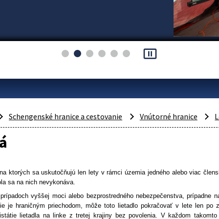
pause_presentation
Schengenské hranice a cestovanie
Vnútorné hranice
L
á
 na ktorých sa uskutočňujú len lety v rámci územia jedného alebo viac člen
ola sa na nich nevykonáva.
prípadoch vyššej moci alebo bezprostredného nebezpečenstva, prípadne na po
 nie je hraničným priechodom, môže toto lietadlo pokračovať v lete len po 
istátie lietadla na linke z tretej krajiny bez povolenia. V každom takom