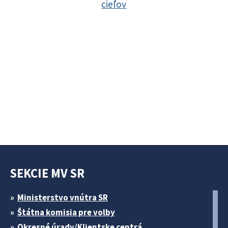
cieľov
SEKCIE MV SR
Ministerstvo vnútra SR
Štátna komisia pre volby
Okresné úrady/Klientske centrá