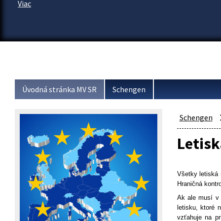
Viac
Úvodná stránka MV SR
Schengen
Schengen
Letisk
Všetky letiská
Hraničná kontr
Ak ale musí v 
letisku, ktoré
vzťahuje na pr