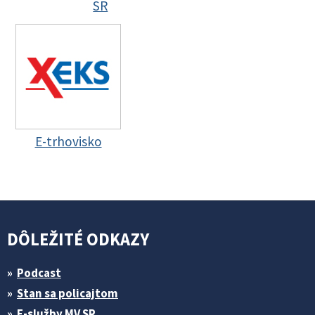
SR
E-trhovisko
DÔLEŽITÉ ODKAZY
Podcast
Stan sa policajtom
E-služby MV SR