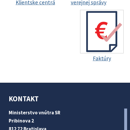
Klientske centrá
verejnej správy
Faktúry
KONTAKT
Ministerstvo vnútra SR
Pribinova 2
812 72 Bratislava