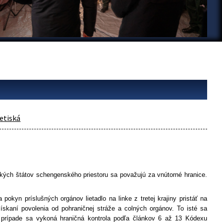
etiská
ských štátov schengenského priestoru sa považujú za vnútorné hranice.
kyn príslušných orgánov lietadlo na linke z tretej krajiny pristáť na
získaní povolenia od pohraničnej stráže a colných orgánov. To isté sa
to prípade sa vykoná hraničná kontrola podľa článkov 6 až 13 Kódexu