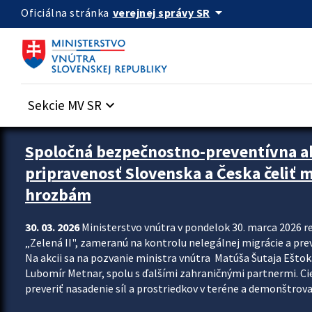
Preskocit na hlavný obsah
arrow_drop_down
verejnej správy SR
Oficiálna stránka
Sekcie MV SR
keyboard_arrow_down
Zastavit automatický posun upútavok
Spoločná bezpečnostno-preventívna ak
pripravenosť Slovenska a Česka čeliť
hrozbám
30. 03. 2026
Ministerstvo vnútra v pondelok 30. marca 2026 
„Zelená II", zameranú na kontrolu nelegálnej migrácie a pre
Na akcii sa na pozvanie ministra vnútra Matúša Šutaja Eštoka
Lubomír Metnar, spolu s ďalšími zahraničnými partnermi. C
preveriť nasadenie síl a prostriedkov v teréne a demonštrov