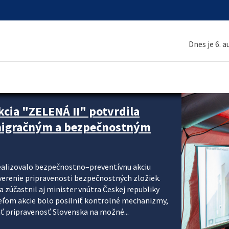
Dnes je 6. 
cia "ZELENÁ II" potvrdila
 migračným a bezpečnostným
realizovalo bezpečnostno–preventívnu akciu
verenie pripravenosti bezpečnostných zložiek.
 zúčastnil aj minister vnútra Českej republiky
ieľom akcie bolo posilniť kontrolné mechanizmy,
ať pripravenosť Slovenska na možné...