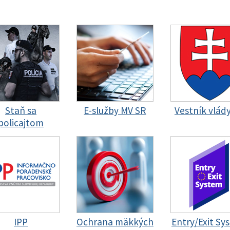
Staň sa
E-služby MV SR
Vestník vlád
policajtom
IPP
Ochrana mäkkých
Entry/Exit Sy