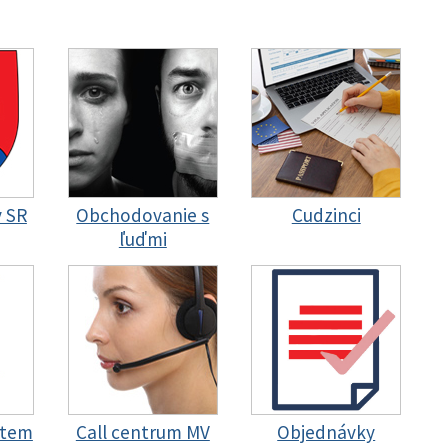
y SR
Obchodovanie s
Cudzinci
ľuďmi
stem
Call centrum MV
Objednávky