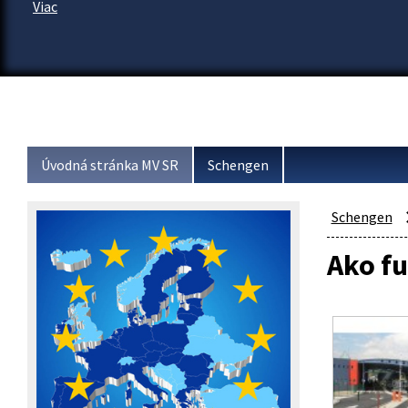
Viac
Úvodná stránka MV SR
Schengen
Schengen
Ako f