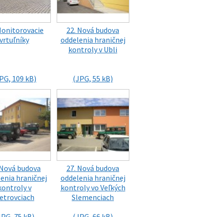
Monitorovacie
22. Nová budova
vrtuľníky
oddelenia hraničnej
kontroly v Ubli
PG, 109 kB)
(JPG, 55 kB)
 Nová budova
27. Nová budova
enia hraničnej
oddelenia hraničnej
kontroly v
kontroly vo Veľkých
etrovciach
Slemenciach
JPG, 75 kB)
(JPG, 66 kB)