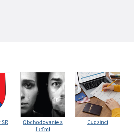
y SR
Obchodovanie s
Cudzinci
ľuďmi