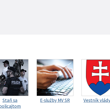
Staň sa
E-služby MV SR
Vestník vlád
policajtom