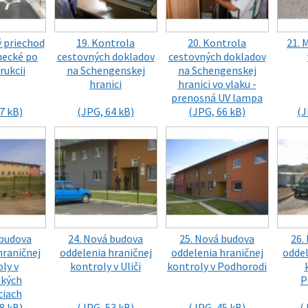
ý priechod
19. Kontrola
20. Kontrola
21. 
ecké po
cestovných dokladov
cestovných dokladov
rukcii
na Schengenskej
na Schengenskej
hranici
hranici vo vlaku -
prenosná UV lampa
7 kB)
(JPG, 64 kB)
(JPG, 66 kB)
(J
 budova
24. Nová budova
25. Nová budova
26.
hraničnej
oddelenia hraničnej
oddelenia hraničnej
oddel
ly v
kontroly v Uliči
kontroly v Podhorodi
kých
P
ciach
8 kB)
(JPG, 53 kB)
(JPG, 45 kB)
(