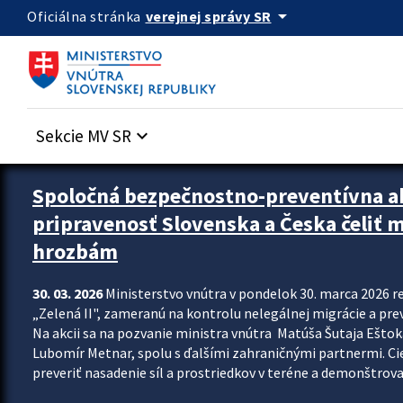
Preskocit na hlavný obsah
arrow_drop_down
verejnej správy SR
Oficiálna stránka
Sekcie MV SR
keyboard_arrow_down
Zastavit automatický posun upútavok
Spoločná bezpečnostno-preventívna ak
pripravenosť Slovenska a Česka čeliť
hrozbám
30. 03. 2026
Ministerstvo vnútra v pondelok 30. marca 2026 
„Zelená II", zameranú na kontrolu nelegálnej migrácie a pre
Na akcii sa na pozvanie ministra vnútra Matúša Šutaja Eštoka
Lubomír Metnar, spolu s ďalšími zahraničnými partnermi. C
preveriť nasadenie síl a prostriedkov v teréne a demonštrov