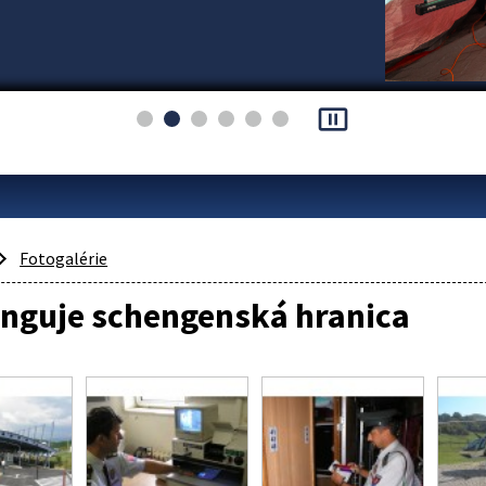
pause_presentation
Fotogalérie
unguje schengenská hranica