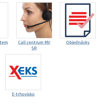
stem
Call centrum MV
Objednávky
SR
E-trhovisko