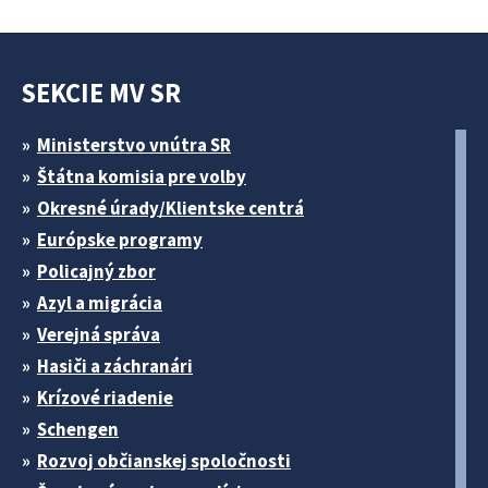
SEKCIE MV SR
Ministerstvo vnútra SR
Štátna komisia pre volby
Okresné úrady/Klientske centrá
Európske programy
Policajný zbor
Azyl a migrácia
Verejná správa
Hasiči a záchranári
Krízové riadenie
Schengen
Rozvoj občianskej spoločnosti