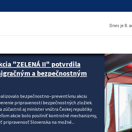
Dnes je 8. 
cia "ZELENÁ II" potvrdila
 migračným a bezpečnostným
realizovalo bezpečnostno–preventívnu akciu
verenie pripravenosti bezpečnostných zložiek.
 zúčastnil aj minister vnútra Českej republiky
ieľom akcie bolo posilniť kontrolné mechanizmy,
ať pripravenosť Slovenska na možné...