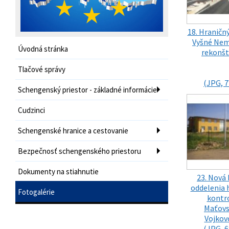
18. Hraničn
Vyšné Nem
Úvodná stránka
rekonšt
Tlačové správy
(JPG, 7
Schengenský priestor - základné informácie
Cudzinci
Schengenské hranice a cestovanie
Bezpečnosť schengenského priestoru
Dokumenty na stiahnutie
23. Nová
oddelenia 
Fotogalérie
kontro
Maťovs
Vojkov
(JPG, 6