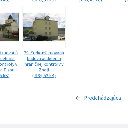
štruovaná
29. Zrekonštruovaná
delenia
budova oddelenia
ontroly v
hraničnej kontroly v
ad Tisou
Zboji
5 kB)
(JPG, 52 kB)
Predchádzajúca
st