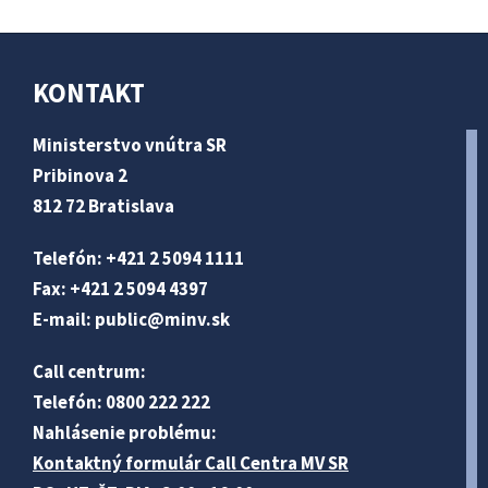
KONTAKT
Ministerstvo vnútra SR
Pribinova 2
812 72 Bratislava
Telefón: +421 2 5094 1111
Fax: +421 2 5094 4397
E-mail:
public@minv
.sk
Call centrum:
Telefón: 0800 222 222
Nahlásenie problému:
Kontaktný formulár Call Centra MV SR