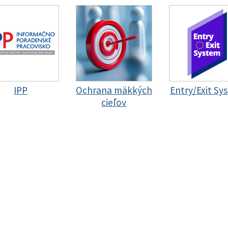
IPP
Ochrana mäkkých
Entry/Exit Sy
cieľov