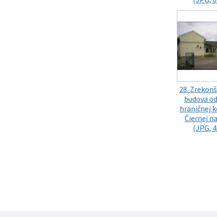
28. Zrekon
budova od
hraničnej k
Čiernej n
(JPG, 4