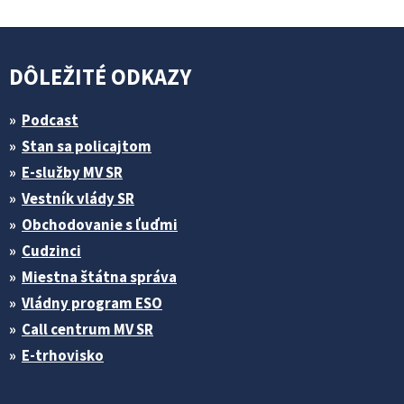
DÔLEŽITÉ ODKAZY
Podcast
Stan sa policajtom
E-služby MV SR
Vestník vlády SR
Obchodovanie s ľuďmi
Cudzinci
Miestna štátna správa
Vládny program ESO
Call centrum MV SR
E-trhovisko