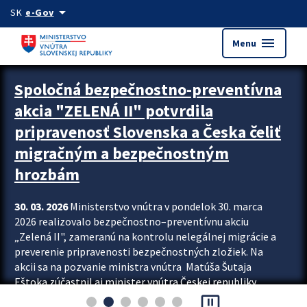
Preskocit na hlavný obsah
arrow_drop_down
SK
e-Gov
menu
Menu
Zastavit automatický posun upútavok
Spoločná bezpečnostno-preventívna
akcia "ZELENÁ II" potvrdila
pripravenosť Slovenska a Česka čeliť
migračným a bezpečnostným
hrozbám
30. 03. 2026
Ministerstvo vnútra v pondelok 30. marca
2026 realizovalo bezpečnostno–preventívnu akciu
„Zelená II", zameranú na kontrolu nelegálnej migrácie a
preverenie pripravenosti bezpečnostných zložiek. Na
akcii sa na pozvanie ministra vnútra Matúša Šutaja
Eštoka zúčastnil aj minister vnútra Českej republiky
pause_presentation
Lubomír Metnar, spolu s ďalšími zahraničnými partnermi.