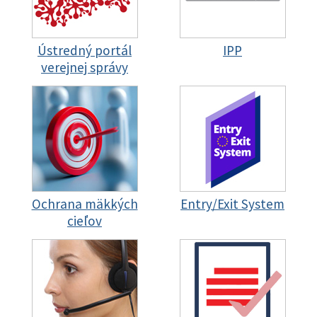
Ústredný portál
IPP
verejnej správy
Ochrana mäkkých
Entry/Exit System
cieľov