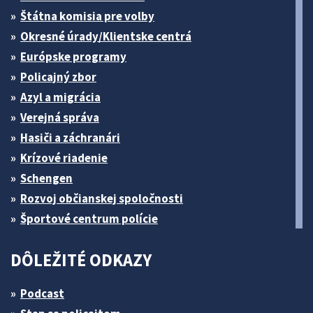
Štátna komisia pre volby
Okresné úrady/Klientske centrá
Európske programy
Policajný zbor
Azyl a migrácia
Verejná správa
Hasiči a záchranári
Krízové riadenie
Schengen
Rozvoj občianskej spoločnosti
Športové centrum polície
DÔLEŽITÉ ODKAZY
Podcast