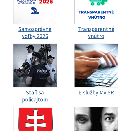
Samosprávne
Transparentné
voľby 2026
vnútro
Staň sa
E-služby MV SR
policajtom