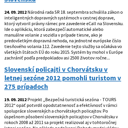
24. 09. 2012
Národná rada SR 18. septembra schválila zákon o
inteligentných dopravných systémoch v cestnej doprave,
ktorý vytvoril právny rámec pre zavedenie eCall na Slovensku.
Ide o aplikáciu, ktorá zabezpečí automatické alebo
manuálne volanie z vozidla v prípade tiesne, ako je
predovšetkým dopravná nehoda, na jednotné európske číslo
tiesňového volania 112. Zavedenie tejto služby sa očakáva vo
všetkých štátoch EÚ do roku 2015. Systém by mohol v Európe
zachrániť podľa predpokladov asi 2500 životov ročne....
Slovenskí policajti v Chorvátsku v
letnej sezóne 2012 pomohli turistom v
275 prípadoch
19. 09. 2012
Projekt „Bezpečná turistická sezóna - TOURS
2012“ opäť potvrdil opodstatnenosť a efektívnosť v rámci
spolupráce slovenských a chorvátskych policajtov. Po
úspešnom pôsobení slovenských policajtov v Chorvátsku v
rokoch 2008 až 2011 sa projekt realizoval aj v tohtoročnej