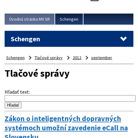
Cieľom akcie bolo posilniť kontrolné mechanizmy,
preveriť nasadenie síl a prostriedkov v teréne a
demonštrovať pripravenosť Slovenska na možné...
Úvodná stránka MV SR
Schengen
Viac
Schengen
Schengen
Tlačové správy
2012
september
Tlačové správy
Hľadať text
:
Zákon o inteligentných dopravných
systémoch umožní zavedenie eCall na
Slovensku