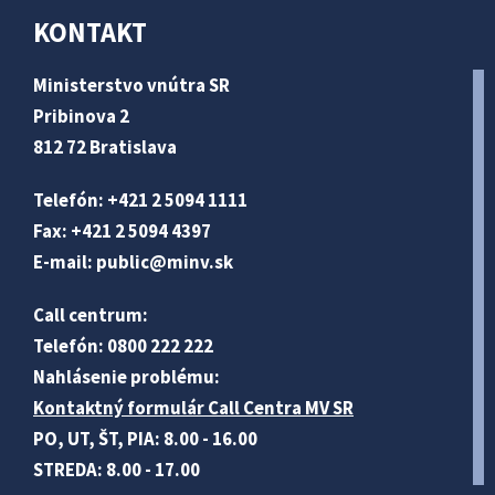
KONTAKT
Ministerstvo vnútra SR
Pribinova 2
812 72 Bratislava
Telefón: +421 2 5094 1111
Fax: +421 2 5094 4397
E-mail:
public@minv
.sk
Call centrum:
Telefón: 0800 222 222
Nahlásenie problému:
Kontaktný formulár Call Centra MV SR
PO, UT, ŠT, PIA: 8.00 - 16.00
STREDA: 8.00 - 17.00