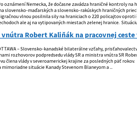
o oznámení Nemecka, že dočasne zavádza hraničné kontroly na hr
a slovensko-maďarských a slovensko-rakúskych hraničných priecho
igračnou vlnou posilnila sily na hraniciach o 220 policajtov oprot
echodoch ale aj na vytipovaných miestach zelenej hranice. Situáci
 vnútra Robert Kaliňák na pracovnej ceste
TTAWA – Slovensko-kanadské bilaterálne vzťahy, prisťahovalectvo,
ami rozhovorov podpredsedu vlády SR a ministra vnútra SR Roberta
vu člena vlády v severoamerickej krajine za posledných päť rokov.
 mimoriadne situácie Kanady Stevenom Blaneyom a ...