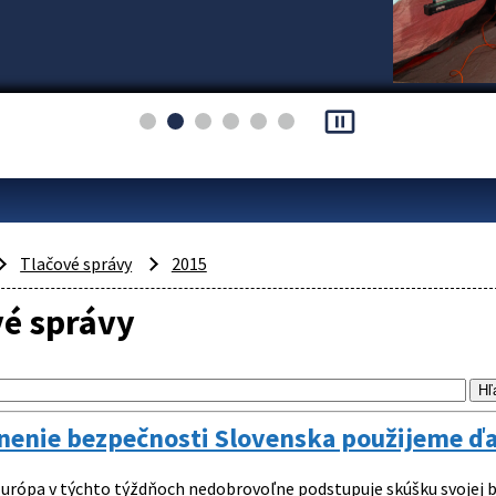
pause_presentation
Tlačové správy
2015
vé správy
nenie bezpečnosti Slovenska použijeme ďa
urópa v týchto týždňoch nedobrovoľne podstupuje skúšku svojej bez