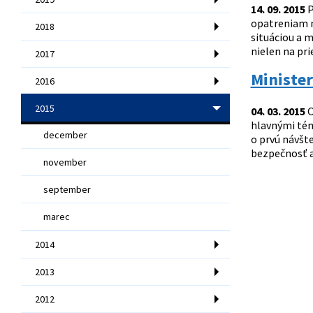
14. 09. 2015
P
opatreniam n
2018
situáciou a m
nielen na pri
2017
Minister
2016
2015
04. 03. 2015
O
hlavnými tém
december
o prvú návšte
bezpečnosť a
november
september
marec
2014
2013
2012