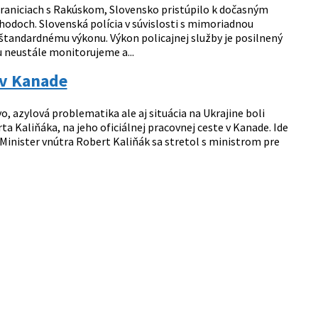
aniciach s Rakúskom, Slovensko pristúpilo k dočasným
doch. Slovenská polícia v súvislosti s mimoriadnou
i štandardnému výkonu. Výkon policajnej služby je posilnený
u neustále monitorujeme a...
 v Kanade
 azylová problematika ale aj situácia na Ukrajine boli
 Kaliňáka, na jeho oficiálnej pracovnej ceste v Kanade. Ide
 Minister vnútra Robert Kaliňák sa stretol s ministrom pre