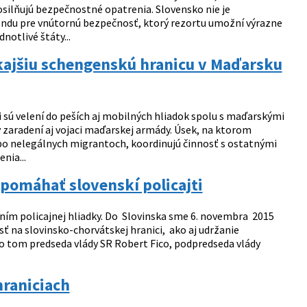
osilňujú bezpečnostné opatrenia. Slovensko nie je
ondu pre vnútornú bezpečnosť, ktorý rezortu umožní výrazne
dnotlivé štáty...
kajšiu schengenskú hranicu v Maďarsku
i sú velení do peších aj mobilných hliadok spolu s maďarskými
 zaradení aj vojaci maďarskej armády. Úsek, na ktorom
ú po nelegálnych migrantoch, koordinujú činnosť s ostatnými
nia...
 pomáhať slovenskí policajti
aním policajnej hliadky. Do Slovinska sme 6. novembra 2015
sť na slovinsko-chorvátskej hranici, ako aj udržanie
 o tom predseda vlády SR Robert Fico, podpredseda vlády
hraniciach