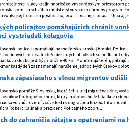
zraniteľnosti, vlády krajín naprieč celým európskym priestorom p
rópska komisia schválila ministerstvu vnútra národný program F
u vonkajšej hranice a posilniť boj proti trestnej činnosti. Únia aj je
kých policajtov pomáhajúcich chrániť von
ci vystriedali kolegovia
lovenskí policajti pomáhajú na maďarsko-srbskej hranici. Policajt
2-hodinových intervaloch. V niektorých hliadkach sú podľa potreby
liadkovú službu je dlhý približne 40 km. Monitorujú terén, pátraj
kmer každý deň zaznamenajú narušenie jednotlivých úsekov oplote
nska zápasiaceho s vlnou migrantov odišli
lovensko pomôže Slovinsku, ktoré čelí silnej migračnej vlne, vysl
íslušníkov Policajného zboru, ktorých úlohou bude hliadková činno
riadku vo vnútrozemí v súvislosti s migračnou krízou. Informovali
útra Robert Kaliňák a prezident Policajného zboru...
ách do zahraničia rátajte s opatreniami na 