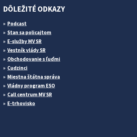
DÔLEŽITÉ ODKAZY
Podcast
Stan sa policajtom
E-služby MV SR
Vestník vlády SR
Obchodovanie s ľuďmi
Cudzinci
Miestna štátna správa
Vládny program ESO
Call centrum MV SR
E-trhovisko