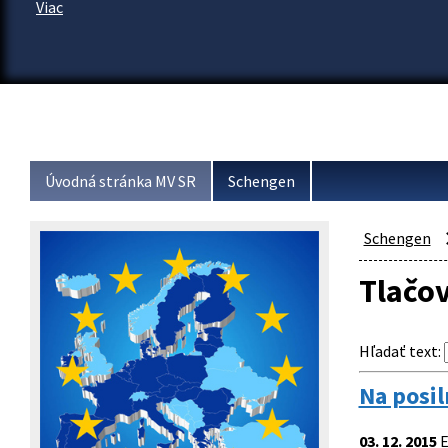
Viac
Úvodná stránka MV SR
Schengen
Schengen
Tlačo
Hľadať text
:
Na posil
03. 12. 2015
E