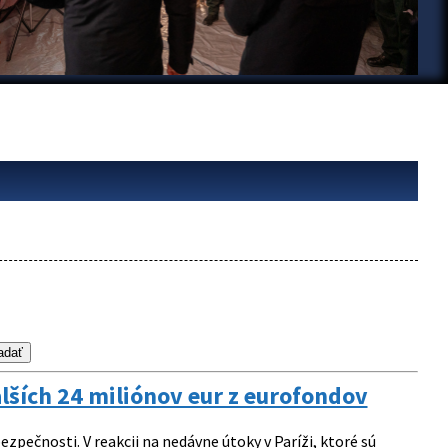
lších 24 miliónov eur z eurofondov
pečnosti. V reakcii na nedávne útoky v Paríži, ktoré sú