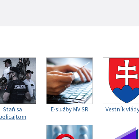
Staň sa
E-služby MV SR
Vestník vlád
policajtom