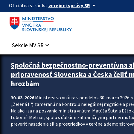
Preskocit na hlavný obsah
arrow_drop_down
verejnej správy SR
Oficiálna stránka
Sekcie MV SR
keyboard_arrow_down
Zastavit automatický posun upútavok
Spoločná bezpečnostno-preventívna ak
pripravenosť Slovenska a Česka čeliť
hrozbám
30. 03. 2026
Ministerstvo vnútra v pondelok 30. marca 2026 
„Zelená II", zameranú na kontrolu nelegálnej migrácie a pre
Na akcii sa na pozvanie ministra vnútra Matúša Šutaja Eštoka
Lubomír Metnar, spolu s ďalšími zahraničnými partnermi. C
preveriť nasadenie síl a prostriedkov v teréne a demonštrov