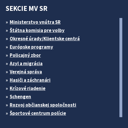
SEKCIE MV SR
Ministerstvo vnútra SR
Štátna komisia pre volby
Okresné úrady/Klientske centrá
Európske programy
Policajný zbor
Azyl a migrácia
Verejná správa
Hasiči a záchranári
Krízové riadenie
Schengen
Rozvoj občianskej spoločnosti
Športové centrum polície