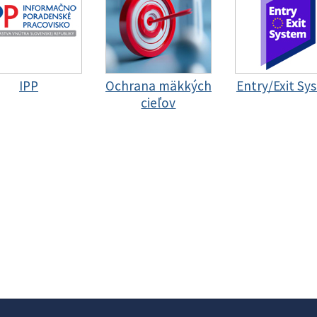
IPP
Ochrana mäkkých
Entry/Exit Sy
cieľov