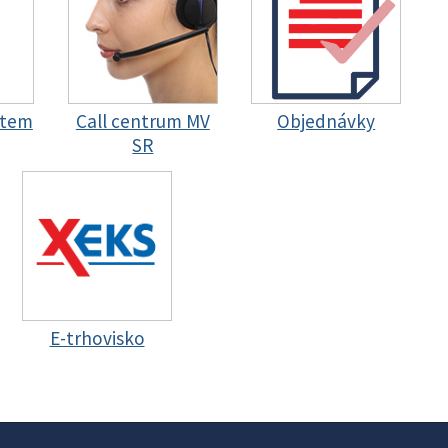
stem
Call centrum MV
Objednávky
SR
E-trhovisko