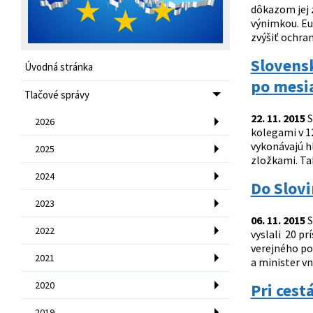
dôkazom jej 
výnimkou. Eu
zvýšiť ochran
Slovens
Úvodná stránka
po mesia
Tlačové správy
22. 11. 2015
S
2026
kolegami v 1
vykonávajú h
2025
zložkami. Ta
2024
Do Slovi
2023
06. 11. 2015
S
2022
vyslali 20 pr
verejného po
2021
a minister vn
2020
Pri cest
2019