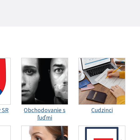
y SR
Obchodovanie s
Cudzinci
ľuďmi