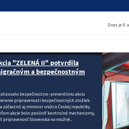
Dnes je 9. 
cia "ZELENÁ II" potvrdila
 migračným a bezpečnostným
realizovalo bezpečnostno–preventívnu akciu
verenie pripravenosti bezpečnostných zložiek.
 zúčastnil aj minister vnútra Českej republiky
ieľom akcie bolo posilniť kontrolné mechanizmy,
ať pripravenosť Slovenska na možné...