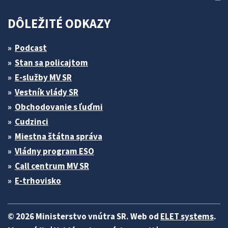
DÔLEŽITÉ ODKAZY
Podcast
Stan sa policajtom
E-služby MV SR
Vestník vlády SR
Obchodovanie s ľuďmi
Cudzinci
Miestna štátna správa
Vládny program ESO
Call centrum MV SR
E-trhovisko
© 2026 Ministerstvo vnútra SR. Web od
ELET systems
.