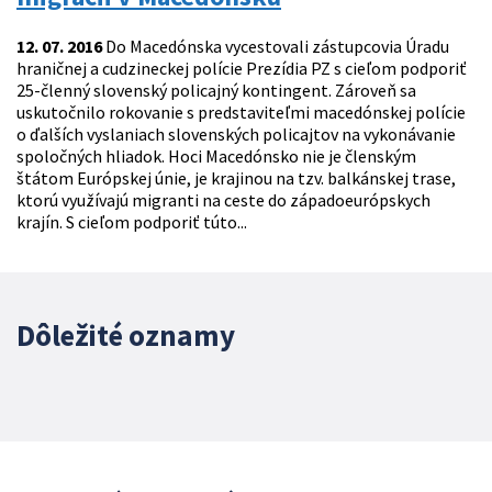
12. 07. 2016
Do Macedónska vycestovali zástupcovia Úradu
hraničnej a cudzineckej polície Prezídia PZ s cieľom podporiť
25-členný slovenský policajný kontingent. Zároveň sa
uskutočnilo rokovanie s predstaviteľmi macedónskej polície
o ďalších vyslaniach slovenských policajtov na vykonávanie
spoločných hliadok. Hoci Macedónsko nie je členským
štátom Európskej únie, je krajinou na tzv. balkánskej trase,
ktorú využívajú migranti na ceste do západoeurópskych
krajín. S cieľom podporiť túto...
Dôležité oznamy