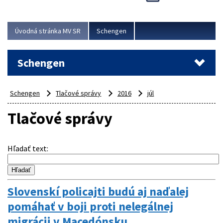
Cieľom akcie bolo posilniť kontrolné mechanizmy,
preveriť nasadenie síl a prostriedkov v teréne a
demonštrovať pripravenosť Slovenska na možné...
Úvodná stránka MV SR
Schengen
Viac
Schengen
Schengen
Tlačové správy
2016
júl
Tlačové správy
Hľadať text
:
Slovenskí policajti budú aj naďalej
pomáhať v boji proti nelegálnej
migrácii v Macedónsku