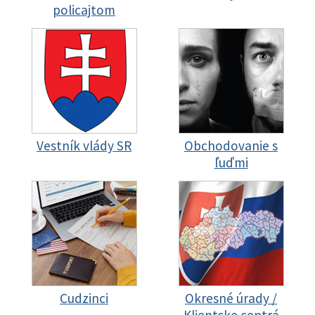
policajtom
Vestník vlády SR
Obchodovanie s
ľuďmi
Cudzinci
Okresné úrady /