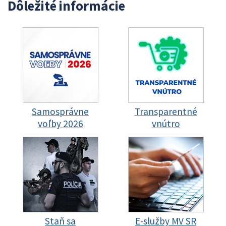
Dôležité informácie
Samosprávne
Transparentné
voľby 2026
vnútro
Staň sa
E-služby MV SR