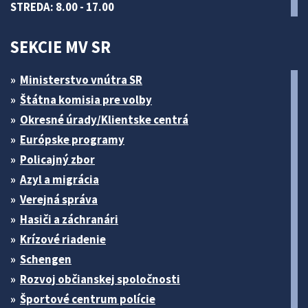
STREDA: 8.00 - 17.00
SEKCIE MV SR
Ministerstvo vnútra SR
Štátna komisia pre volby
Okresné úrady/Klientske centrá
Európske programy
Policajný zbor
Azyl a migrácia
Verejná správa
Hasiči a záchranári
Krízové riadenie
Schengen
Rozvoj občianskej spoločnosti
Športové centrum polície