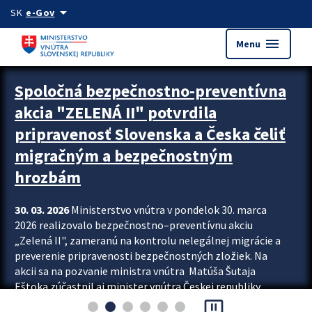
Preskocit na hlavný obsah
arrow_drop_down
SK
e-Gov
menu
Menu
Zastavit automatický posun upútavok
Spoločná bezpečnostno-preventívna
akcia "ZELENÁ II" potvrdila
pripravenosť Slovenska a Česka čeliť
migračným a bezpečnostným
hrozbám
30. 03. 2026
Ministerstvo vnútra v pondelok 30. marca
2026 realizovalo bezpečnostno–preventívnu akciu
„Zelená II", zameranú na kontrolu nelegálnej migrácie a
preverenie pripravenosti bezpečnostných zložiek. Na
akcii sa na pozvanie ministra vnútra Matúša Šutaja
Eštoka zúčastnil aj minister vnútra Českej republiky
pause_presentation
Lubomír Metnar, spolu s ďalšími zahraničnými partnermi.