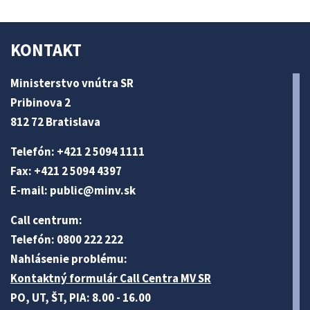
KONTAKT
Ministerstvo vnútra SR
Pribinova 2
812 72 Bratislava
Telefón: +421 2 5094 1111
Fax: +421 2 5094 4397
E-mail:
public@minv
.sk
Call centrum:
Telefón: 0800 222 222
Nahlásenie problému:
Kontaktný formulár Call Centra MV SR
PO, UT, ŠT, PIA: 8.00 - 16.00