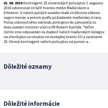
01. 08. 2016
Kontingent 25 slovenských policajtov 1. augusta
2016 odcestoval strážiť hranicu medzi Maďarskom a
Srbskom. U našich južných susedov budú strážcovia zákona
najprv mesiac a potom podľa požiadaviek maďarskej strany.
Počas slávnostného odchodu policajtov do zahraničia to
dnes uviedol minister vnútra SR Robert Kaliňák. "Veľmi
rýchlo sme odpovedali na žiadosť našich maďarských kolegov
na zhoršujúcu sa situáciu na vonkajšej hranici EÚ a vysielame
25-členný kontingent našich policajtov na pomoc a...
Dôležité oznamy
Dôležité informácie