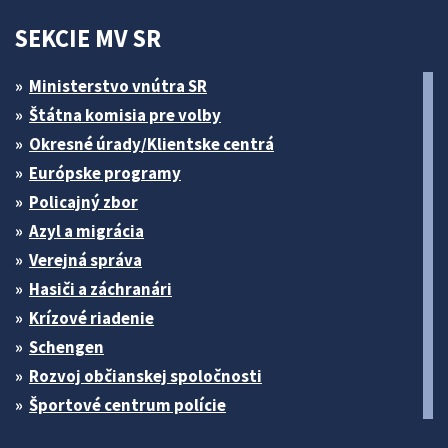
SEKCIE MV SR
Ministerstvo vnútra SR
Štátna komisia pre volby
Okresné úrady/Klientske centrá
Európske programy
Policajný zbor
Azyl a migrácia
Verejná správa
Hasiči a záchranári
Krízové riadenie
Schengen
Rozvoj občianskej spoločnosti
Športové centrum polície