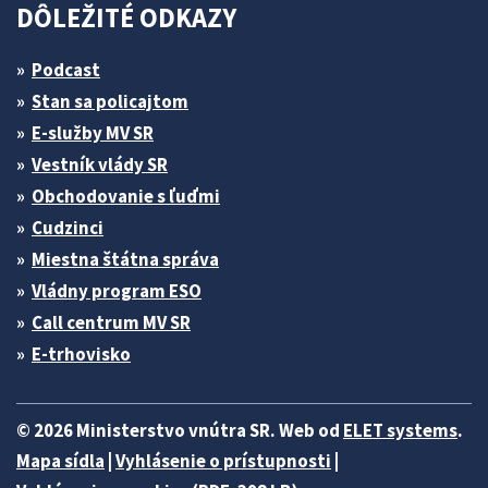
DÔLEŽITÉ ODKAZY
Podcast
Stan sa policajtom
E-služby MV SR
Vestník vlády SR
Obchodovanie s ľuďmi
Cudzinci
Miestna štátna správa
Vládny program ESO
Call centrum MV SR
E-trhovisko
© 2026 Ministerstvo vnútra SR. Web od
ELET systems
.
Mapa sídla
|
Vyhlásenie o prístupnosti
|