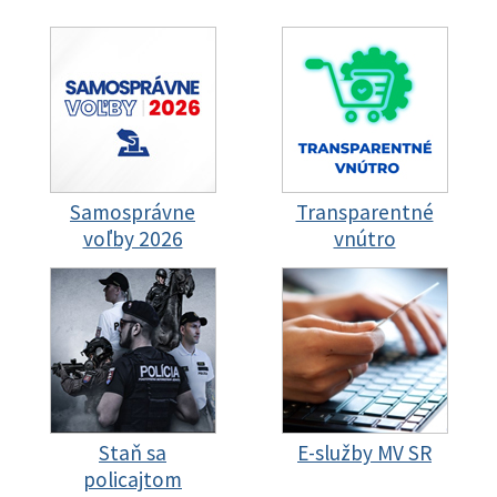
Samosprávne
Transparentné
voľby 2026
vnútro
Staň sa
E-služby MV SR
policajtom