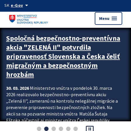
Preskocit na hlavný obsah
arrow_drop_down
SK
e-Gov
menu
Menu
Zastavit automatický posun upútavok
Spoločná bezpečnostno-preventívna
akcia "ZELENÁ II" potvrdila
pripravenosť Slovenska a Česka čeliť
migračným a bezpečnostným
hrozbám
30. 03. 2026
Ministerstvo vnútra v pondelok 30. marca
2026 realizovalo bezpečnostno–preventívnu akciu
„Zelená II", zameranú na kontrolu nelegálnej migrácie a
preverenie pripravenosti bezpečnostných zložiek. Na
akcii sa na pozvanie ministra vnútra Matúša Šutaja
Eštoka zúčastnil aj minister vnútra Českej republiky
pause_presentation
Lubomír Metnar, spolu s ďalšími zahraničnými partnermi.