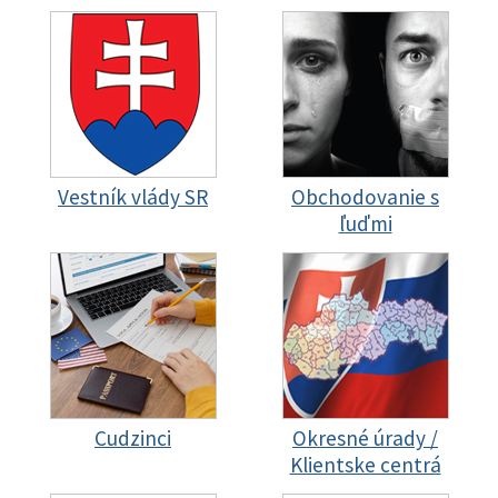
Vestník vlády SR
Obchodovanie s
ľuďmi
Cudzinci
Okresné úrady /
Klientske centrá