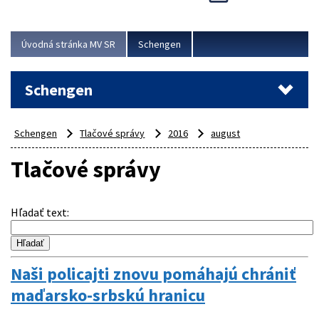
Cieľom akcie bolo posilniť kontrolné mechanizmy,
preveriť nasadenie síl a prostriedkov v teréne a
demonštrovať pripravenosť Slovenska na možné...
Úvodná stránka MV SR
Schengen
Viac
Schengen
Schengen
Tlačové správy
2016
august
Tlačové správy
Hľadať text
:
Naši policajti znovu pomáhajú chrániť
maďarsko-srbskú hranicu