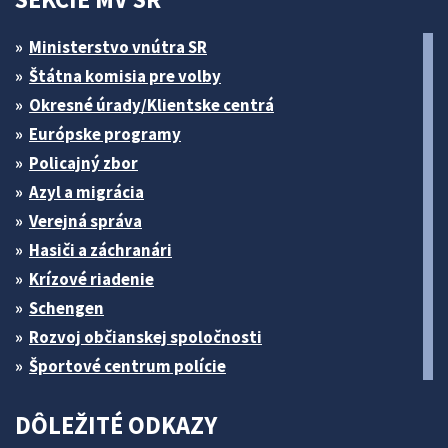
Ministerstvo vnútra SR
Štátna komisia pre volby
Okresné úrady/Klientske centrá
Európske programy
Policajný zbor
Azyl a migrácia
Verejná správa
Hasiči a záchranári
Krízové riadenie
Schengen
Rozvoj občianskej spoločnosti
Športové centrum polície
DÔLEŽITÉ ODKAZY