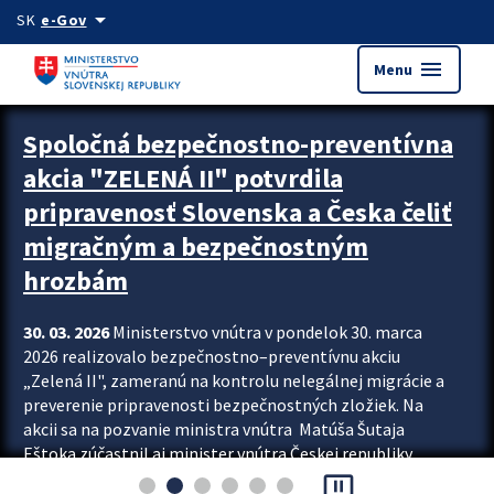
Preskocit na hlavný obsah
arrow_drop_down
SK
e-Gov
menu
Menu
Zastavit automatický posun upútavok
Spoločná bezpečnostno-preventívna
akcia "ZELENÁ II" potvrdila
pripravenosť Slovenska a Česka čeliť
migračným a bezpečnostným
hrozbám
30. 03. 2026
Ministerstvo vnútra v pondelok 30. marca
2026 realizovalo bezpečnostno–preventívnu akciu
„Zelená II", zameranú na kontrolu nelegálnej migrácie a
preverenie pripravenosti bezpečnostných zložiek. Na
akcii sa na pozvanie ministra vnútra Matúša Šutaja
Eštoka zúčastnil aj minister vnútra Českej republiky
pause_presentation
Lubomír Metnar, spolu s ďalšími zahraničnými partnermi.