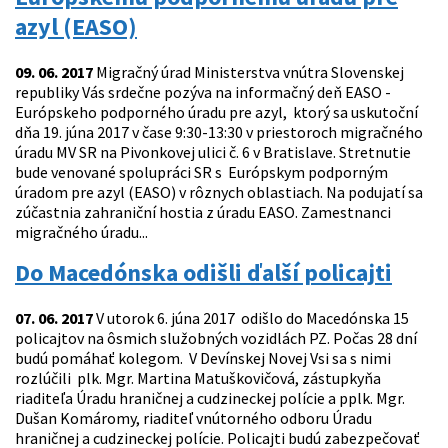
azyl (EASO)
09. 06. 2017
Migračný úrad Ministerstva vnútra Slovenskej
republiky Vás srdečne pozýva na informačný deň EASO -
Európskeho podporného úradu pre azyl, ktorý sa uskutoční
dňa 19. júna 2017 v čase 9:30-13:30 v priestoroch migračného
úradu MV SR na Pivonkovej ulici č. 6 v Bratislave. Stretnutie
bude venované spolupráci SR s Európskym podporným
úradom pre azyl (EASO) v rôznych oblastiach. Na podujatí sa
zúčastnia zahraniční hostia z úradu EASO. Zamestnanci
migračného úradu...
Do Macedónska odišli ďalší policajti
07. 06. 2017
V utorok 6. júna 2017 odišlo do Macedónska 15
policajtov na ôsmich služobných vozidlách PZ. Počas 28 dní
budú pomáhať kolegom. V Devínskej Novej Vsi sa s nimi
rozlúčili plk. Mgr. Martina Matuškovičová, zástupkyňa
riaditeľa Úradu hraničnej a cudzineckej polície a pplk. Mgr.
Dušan Komáromy, riaditeľ vnútorného odboru Úradu
hraničnej a cudzineckej polície. Policajti budú zabezpečovať