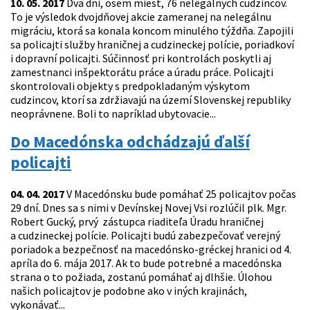
10. 05. 2017
Dva dni, osem miest, 76 nelegálnych cudzincov.
To je výsledok dvojdňovej akcie zameranej na nelegálnu
migráciu, ktorá sa konala koncom minulého týždňa. Zapojili
sa policajti služby hraničnej a cudzineckej polície, poriadkoví
i dopravní policajti. Súčinnosť pri kontrolách poskytli aj
zamestnanci inšpektorátu práce a úradu práce. Policajti
skontrolovali objekty s predpokladaným výskytom
cudzincov, ktorí sa zdržiavajú na území Slovenskej republiky
neoprávnene. Boli to napríklad ubytovacie...
Do Macedónska odchádzajú ďalší
policajti
04. 04. 2017
V Macedónsku bude pomáhať 25 policajtov počas
29 dní. Dnes sa s nimi v Devínskej Novej Vsi rozlúčil plk. Mgr.
Robert Gucký, prvý zástupca riaditeľa Úradu hraničnej
a cudzineckej polície. Policajti budú zabezpečovať verejný
poriadok a bezpečnosť na macedónsko-gréckej hranici od 4.
apríla do 6. mája 2017. Ak to bude potrebné a macedónska
strana o to požiada, zostanú pomáhať aj dlhšie. Úlohou
našich policajtov je podobne ako v iných krajinách,
vykonávať...