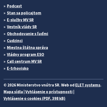
Podcast
Stan sa policajtom
E-služby MV SR
Vestník vlády SR
Obchodovanie s ľuďmi
Cudzinci
Miestna štátna správa
Vládny program ESO
Call centrum MV SR
E-trhovisko
© 2026 Ministerstvo vnútra SR. Web od
ELET systems
.
Mapa sídla
|
Vyhlásenie o prístupnosti
|
Vyhlásenie o cookies (PDF, 398 kB)