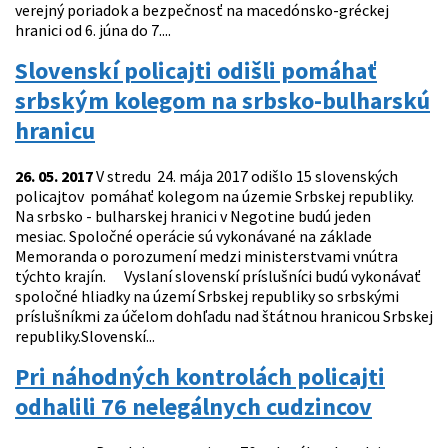
verejný poriadok a bezpečnosť na macedónsko-gréckej
hranici od 6. júna do 7....
Slovenskí policajti odišli pomáhať
srbským kolegom na srbsko-bulharskú
hranicu
26. 05. 2017
V stredu 24. mája 2017 odišlo 15 slovenských
policajtov pomáhať kolegom na územie Srbskej republiky.
Na srbsko - bulharskej hranici v Negotine budú jeden
mesiac. Spoločné operácie sú vykonávané na základe
Memoranda o porozumení medzi ministerstvami vnútra
týchto krajín. Vyslaní slovenskí príslušníci budú vykonávať
spoločné hliadky na území Srbskej republiky so srbskými
príslušníkmi za účelom dohľadu nad štátnou hranicou Srbskej
republiky.Slovenskí...
Pri náhodných kontrolách policajti
odhalili 76 nelegálnych cudzincov