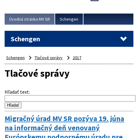
Cieľom akcie bolo posilniť kontrolné mechanizmy,
preveriť nasadenie síl a prostriedkov v teréne a
demonštrovať pripravenosť Slovenska na možné...
Úvodná stránka MV SR
Schengen
Viac
Schengen
Schengen
Tlačové správy
2017
Tlačové správy
Hľadať text
:
Migračný úrad MV SR pozýva 19. júna
na informačný deň venovaný
Európskemu podpornému úradu pre