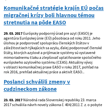
Komunikačné stratégie krajín EÚ počas
migračnej krízy boli hlavnou témou
stretnutia na pôde EASO
29. 03. 2017
Európsky podporný úrad pre azyl (EASO) je
agentúra Európskej únie (EÚ) pôsobiaca od roku 2011. Jeho
úlohou je podporovať spoluprácu členských štátov v
záležitostiach týkajúcich sa azylu, ďalej podporovať členské
štáty, ktorých azylové a prijímacie systémy sú vystavené
mimoriadnemu tlaku a zlepšovať uplatňovanie spoločného
európskeho azylového systému (CEAS). Aktuálny vývoj
v oblasti komunikačnej praxe EASO v roku 2017, pohľad na
rok 2016, prehľad aktuálnej práce a aktivít EASO...
Poslanci schválili zmeny v
cudzineckom zákone
23. 03. 2017
Národná rada Slovenskej republiky 23. marca
2017 schválila návrh novely zákona č. 404/2011 Z. z. o pobyte