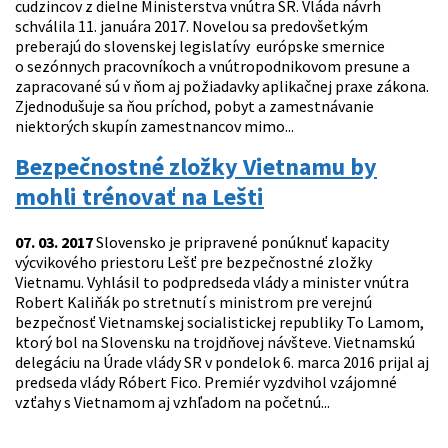
cudzincov z dielne Ministerstva vnútra SR. Vláda návrh
schválila 11. januára 2017. Novelou sa predovšetkým
preberajú do slovenskej legislatívy európske smernice
o sezónnych pracovníkoch a vnútropodnikovom presune a
zapracované sú v ňom aj požiadavky aplikačnej praxe zákona.
Zjednodušuje sa ňou príchod, pobyt a zamestnávanie
niektorých skupín zamestnancov mimo...
Bezpečnostné zložky Vietnamu by
mohli trénovať na Lešti
07. 03. 2017
Slovensko je pripravené ponúknuť kapacity
výcvikového priestoru Lešť pre bezpečnostné zložky
Vietnamu. Vyhlásil to podpredseda vlády a minister vnútra
Robert Kaliňák po stretnutí s ministrom pre verejnú
bezpečnosť Vietnamskej socialistickej republiky To Lamom,
ktorý bol na Slovensku na trojdňovej návšteve. Vietnamskú
delegáciu na Úrade vlády SR v pondelok 6. marca 2016 prijal aj
predseda vlády Róbert Fico. Premiér vyzdvihol vzájomné
vzťahy s Vietnamom aj vzhľadom na početnú...