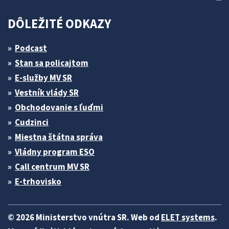
DÔLEŽITÉ ODKAZY
Podcast
Stan sa policajtom
E-služby MV SR
Vestník vlády SR
Obchodovanie s ľuďmi
Cudzinci
Miestna štátna správa
Vládny program ESO
Call centrum MV SR
E-trhovisko
© 2026 Ministerstvo vnútra SR. Web od
ELET systems
.