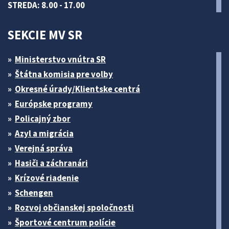
STREDA: 8.00 - 17.00
SEKCIE MV SR
Ministerstvo vnútra SR
Štátna komisia pre volby
Okresné úrady/Klientske centrá
Európske programy
Policajný zbor
Azyl a migrácia
Verejná správa
Hasiči a záchranári
Krízové riadenie
Schengen
Rozvoj občianskej spoločnosti
Športové centrum polície