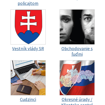
policajtom
Vestník vlády SR
Obchodovanie s
ľuďmi
Cudzinci
Okresné úrady /