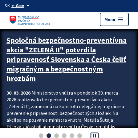
Preskocit na hlavný obsah
arrow_drop_down
SK
e-Gov
menu
Menu
Zastavit automatický posun upútavok
Spoločná bezpečnostno-preventívna
akcia "ZELENÁ II" potvrdila
pripravenosť Slovenska a Česka čeliť
migračným a bezpečnostným
hrozbám
30. 03. 2026
Ministerstvo vnútra v pondelok 30. marca
2026 realizovalo bezpečnostno–preventívnu akciu
„Zelená II", zameranú na kontrolu nelegálnej migrácie a
preverenie pripravenosti bezpečnostných zložiek. Na
akcii sa na pozvanie ministra vnútra Matúša Šutaja
Eštoka zúčastnil aj minister vnútra Českej republiky
pause_presentation
Lubomír Metnar, spolu s ďalšími zahraničnými partnermi.