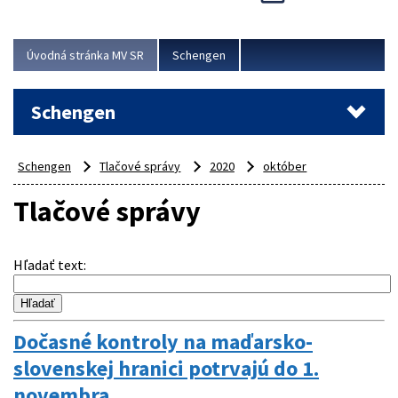
Cieľom akcie bolo posilniť kontrolné mechanizmy,
preveriť nasadenie síl a prostriedkov v teréne a
demonštrovať pripravenosť Slovenska na možné...
Úvodná stránka MV SR
Schengen
Viac
Schengen
Schengen
Tlačové správy
2020
október
Tlačové správy
Hľadať text
:
Dočasné kontroly na maďarsko-
slovenskej hranici potrvajú do 1.
novembra