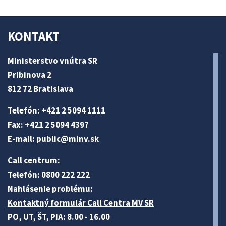
KONTAKT
Ministerstvo vnútra SR
Pribinova 2
812 72 Bratislava
Telefón: +421 2 5094 1111
Fax: +421 2 5094 4397
E-mail:
public@minv
.sk
Call centrum:
Telefón: 0800 222 222
Nahlásenie problému:
Kontaktný formulár Call Centra MV SR
PO, UT, ŠT, PIA: 8.00 - 16.00