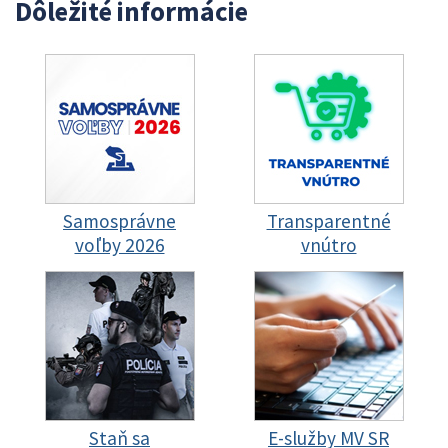
Dôležité informácie
Samosprávne
Transparentné
voľby 2026
vnútro
Staň sa
E-služby MV SR