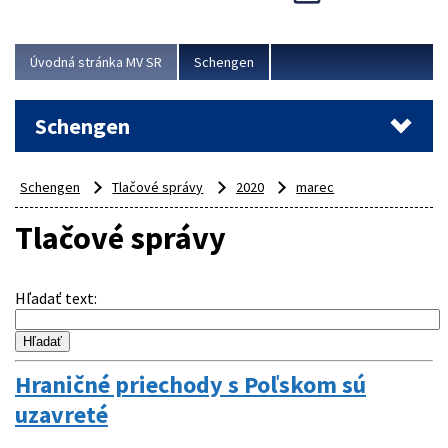
Cieľom akcie bolo posilniť kontrolné mechanizmy,
preveriť nasadenie síl a prostriedkov v teréne a
demonštrovať pripravenosť Slovenska na možné...
Úvodná stránka MV SR
Schengen
Viac
Schengen
Schengen
Tlačové správy
2020
marec
Tlačové správy
Hľadať text
:
Hraničné priechody s Poľskom sú
uzavreté