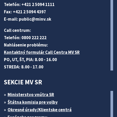
Telefón: +421 2 5094 1111
Fax: +421 2 5094 4397
E-mail:
public@minv
.sk
Call centrum:
Telefón: 0800 222 222
Nahlásenie problému:
Kontaktný formulár Call Centra MV SR
PO, UT, ŠT, PIA: 8.00 - 16.00
STREDA: 8.00 - 17.00
SEKCIE MV SR
Ministerstvo vnútra SR
Štátna komisia pre volby
Okresné úrady/Klientske centrá