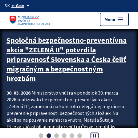
Preskocit na hlavný obsah
arrow_drop_down
SK
e-Gov
menu
Menu
Zastavit automatický posun upútavok
Spoločná bezpečnostno-preventívna
akcia "ZELENÁ II" potvrdila
pripravenosť Slovenska a Česka čeliť
migračným a bezpečnostným
hrozbám
30. 03. 2026
Ministerstvo vnútra v pondelok 30. marca
2026 realizovalo bezpečnostno–preventívnu akciu
„Zelená II", zameranú na kontrolu nelegálnej migrácie a
preverenie pripravenosti bezpečnostných zložiek. Na
akcii sa na pozvanie ministra vnútra Matúša Šutaja
Eštoka zúčastnil aj minister vnútra Českej republiky
pause_presentation
Lubomír Metnar, spolu s ďalšími zahraničnými partnermi.