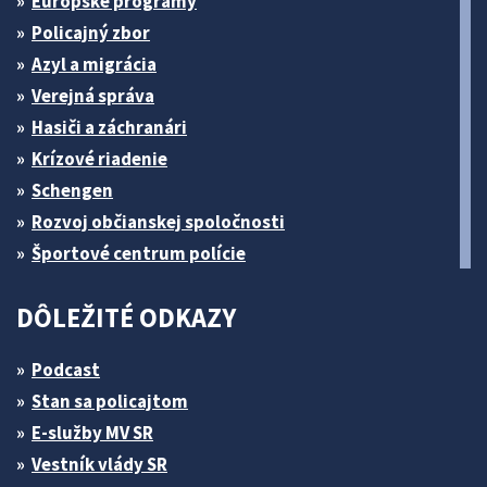
Európske programy
Policajný zbor
Azyl a migrácia
Verejná správa
Hasiči a záchranári
Krízové riadenie
Schengen
Rozvoj občianskej spoločnosti
Športové centrum polície
DÔLEŽITÉ ODKAZY
Podcast
Stan sa policajtom
E-služby MV SR
Vestník vlády SR