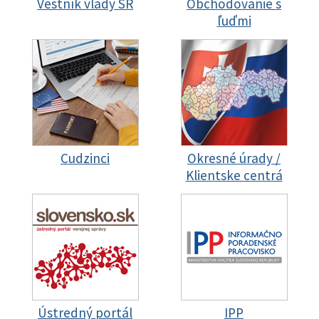
Vestník vlády SR
Obchodovanie s
ľuďmi
Cudzinci
Okresné úrady /
Klientske centrá
Ústredný portál
IPP