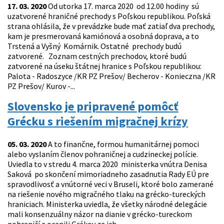
17. 03. 2020
Od utorka 17. marca 2020 od 12.00 hodiny sú
uzatvorené hraničné prechody s Poľskou republikou. Poľská
strana ohlásila, že v prevádzke bude mať zatiaľ dva prechody,
kam je presmerovaná kamiónová a osobná doprava, a to
Trstená a Vyšný Komárnik. Ostatné prechody budú
zatvorené. Zoznam cestných prechodov, ktoré budú
zatvorené na úseku štátnej hranice s Poľskou republikou:
Palota - Radoszyce /KR PZ Prešov/ Becherov - Konieczna /KR
PZ Prešov/ Kurov -...
Slovensko je pripravené pomôcť
Grécku s riešením migračnej krízy
05. 03. 2020
A to finančne, formou humanitárnej pomoci
alebo vyslaním členov pohraničnej a cudzineckej polície.
Uviedla to v stredu 4. marca 2020 ministerka vnútra Denisa
Saková po skončení mimoriadneho zasadnutia Rady EÚ pre
spravodlivosť a vnútorné veci v Bruseli, ktoré bolo zamerané
na riešenie nového migračného tlaku na grécko-tureckých
hraniciach. Ministerka uviedla, že všetky národné delegácie
mali konsenzuálny názor na dianie v grécko-tureckom