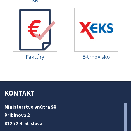
SR
Faktúry
E-trhovisko
KONTAKT
Ministerstvo vnútra SR
Pribinova 2
812 72 Bratislava