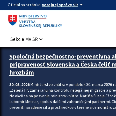
Preskocit na hlavný obsah
arrow_drop_down
verejnej správy SR
Oficiálna stránka
Sekcie MV SR
keyboard_arrow_down
Zastavit automatický posun upútavok
Spoločná bezpečnostno-preventívna ak
pripravenosť Slovenska a Česka čeliť
hrozbám
30. 03. 2026
Ministerstvo vnútra v pondelok 30. marca 2026 
„Zelená II", zameranú na kontrolu nelegálnej migrácie a pre
Na akcii sa na pozvanie ministra vnútra Matúša Šutaja Eštoka
Lubomír Metnar, spolu s ďalšími zahraničnými partnermi. C
preveriť nasadenie síl a prostriedkov v teréne a demonštrov