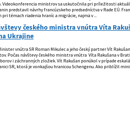
Videokonferencia ministrov sa uskutočnila pri príležitosti aktuá
nin predstavil návrhy francúzskeho predsedníctva v Rade EÚ. Fra
 pri témach riadenia hraníc a migrácie, najmä v ...
vštevy českého ministra vnútra Víta Rakuš
 na Ukrajine
inister vnútra SR Roman Mikulec a jeho český partner Vít Rakušan 
tov. Počas návštevy českého ministra vnútra Víta Rakušana v Bratis
borov i záchranných zložiek. Vít Rakušan ponúkol v prípade eskalá
nici SR, ktorá je vonkajšou hranicou Schengenu. Ako priblížil mini