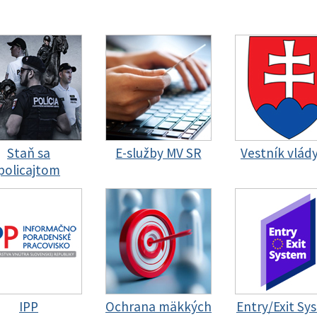
Staň sa
E-služby MV SR
Vestník vlád
policajtom
IPP
Ochrana mäkkých
Entry/Exit Sy