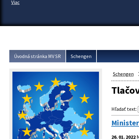
Viac
Úvodná stránka MV SR
Schengen
Schengen
Tlačo
Hľadať text
:
Ministe
26. 01. 2022
M