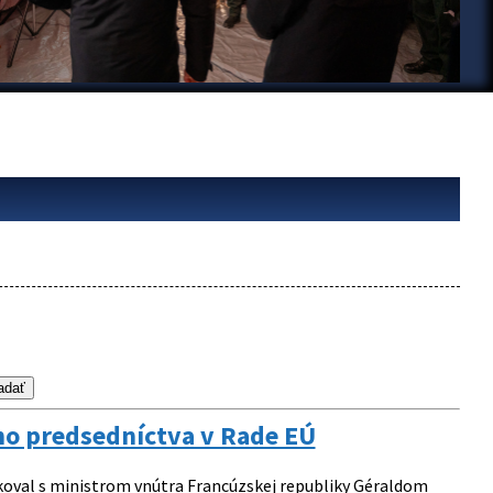
ho predsedníctva v Rade EÚ
okoval s ministrom vnútra Francúzskej republiky Géraldom