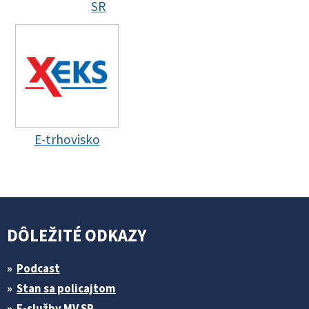
SR
E-trhovisko
DÔLEŽITÉ ODKAZY
Podcast
Stan sa policajtom
E-služby MV SR