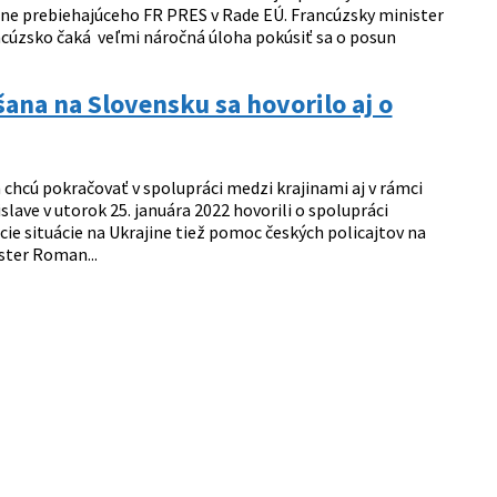
lne prebiehajúceho FR PRES v Rade EÚ. Francúzsky minister
ncúzsko čaká veľmi náročná úloha pokúsiť sa o posun
ana na Slovensku sa hovorilo aj o
chcú pokračovať v spolupráci medzi krajinami aj v rámci
lave v utorok 25. januára 2022 hovorili o spolupráci
cie situácie na Ukrajine tiež pomoc českých policajtov na
ster Roman...