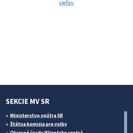
cieľov
SEKCIE MV SR
Ministerstvo vnútra SR
Štátna komisia pre volby
Okresné úrady/Klientske centrá