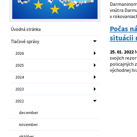
Darmaninom. 
vnútra Darma
v rokovaniach
Počas ná
Úvodná stránka
situácii
Tlačové správy
25. 01. 2022
M
2026
svojich rezor
policajných z
2025
východnej hra
2024
2023
2022
december
november
október