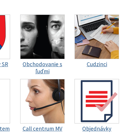
y SR
Obchodovanie s
Cudzinci
ľuďmi
stem
Call centrum MV
Objednávky