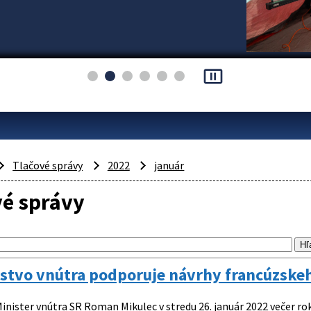
pause_presentation
Tlačové správy
2022
január
vé správy
rstvo vnútra podporuje návrhy francúzske
inister vnútra SR Roman Mikulec v stredu 26. január 2022 večer r