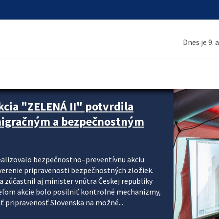
Dnes je 9. 
cia "ZELENÁ II" potvrdila
 migračným a bezpečnostným
realizovalo bezpečnostno–preventívnu akciu
verenie pripravenosti bezpečnostných zložiek.
 zúčastnil aj minister vnútra Českej republiky
ieľom akcie bolo posilniť kontrolné mechanizmy,
ať pripravenosť Slovenska na možné...