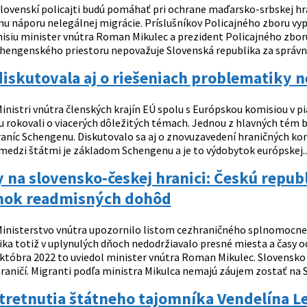
lovenskí policajti budú pomáhať pri ochrane maďarsko-srbskej hr
u náporu nelegálnej migrácie. Príslušníkov Policajného zboru vypr
isiu minister vnútra Roman Mikulec a prezident Policajného zbo
chengenského priestoru nepovažuje Slovenská republika za správne
iskutovala aj o riešeniach problematiky n
inistri vnútra členských krajín EÚ spolu s Európskou komisiou v p
 rokovali o viacerých dôležitých témach. Jednou z hlavných tém 
aníc Schengenu. Diskutovalo sa aj o znovuzavedení hraničných kont
medzi štátmi je základom Schengenu a je to výdobytok európskej..
 na slovensko-českej hranici: Českú repub
ok readmisných dohôd
inisterstvo vnútra upozornilo listom cezhraničného splnomocne
ika totiž v uplynulých dňoch nedodržiavalo presné miesta a časy 
 októbra 2022 to uviedol minister vnútra Roman Mikulec. Slovensko
hraničí. Migranti podľa ministra Mikulca nemajú záujem zostať na Slo
tretnutia štátneho tajomníka Vendelína L