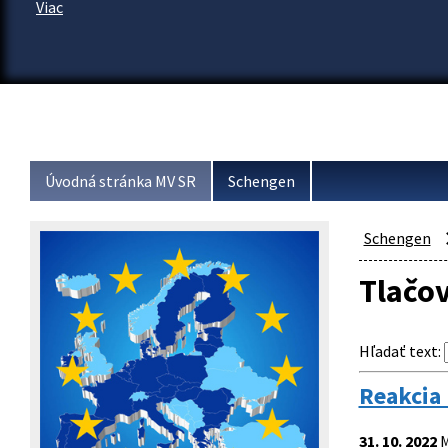
Viac
Úvodná stránka MV SR
Schengen
Schengen
Tlačo
Hľadať text
:
Reakcia 
31. 10. 2022
M