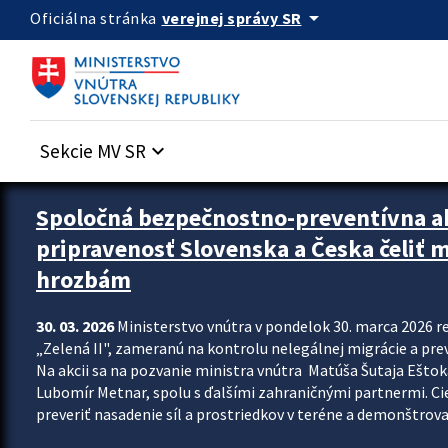
Preskocit na hlavný obsah
arrow_drop_down
verejnej správy SR
Oficiálna stránka
Sekcie MV SR
keyboard_arrow_down
Zastavit automatický posun upútavok
Spoločná bezpečnostno-preventívna ak
pripravenosť Slovenska a Česka čeliť
hrozbám
30. 03. 2026
Ministerstvo vnútra v pondelok 30. marca 2026 
„Zelená II", zameranú na kontrolu nelegálnej migrácie a pre
Na akcii sa na pozvanie ministra vnútra Matúša Šutaja Eštoka
Lubomír Metnar, spolu s ďalšími zahraničnými partnermi. C
preveriť nasadenie síl a prostriedkov v teréne a demonštrov