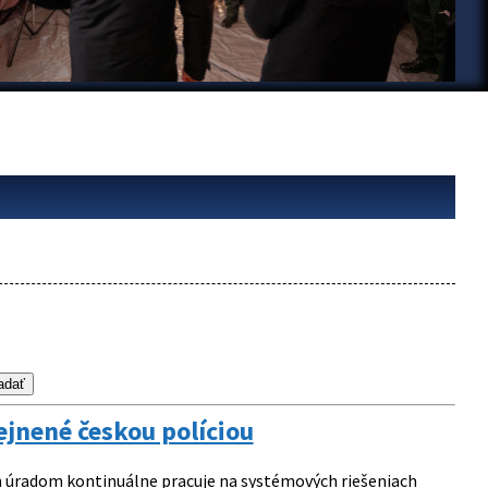
ejnené českou políciou
m úradom kontinuálne pracuje na systémových riešeniach