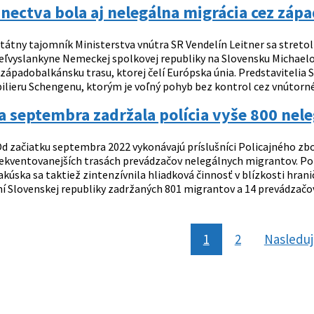
nectva bola aj nelegálna migrácia cez záp
tátny tajomník Ministerstva vnútra SR Vendelín Leitner sa stretol
ľvyslankyne Nemeckej spolkovej republiky na Slovensku Michael
 západobalkánsku trasu, ktorej čelí Európska únia. Predstavitelia
ilieru Schengenu, ktorým je voľný pohyb bez kontrol cez vnútorné 
 septembra zadržala polícia vyše 800 nel
d začiatku septembra 2022 vykonávajú príslušníci Policajného zbo
rekventovanejších trasách prevádzačov nelegálnych migrantov. Po 
akúska sa taktiež zintenzívnila hliadková činnosť v blízkosti hra
í Slovenskej republiky zadržaných 801 migrantov a 14 prevádzačov.
1
2
Nasledu