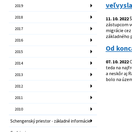
veľvysla
2019
2018
11. 10. 2022
Š
zástupcom ve
2017
migrácie cez
základného p
2016
Od konca
2015
07. 10. 2022
O
2014
teda na najf
a neskôr aj R
2013
bolo na územ
2012
2011
2010
Schengenský priestor - základné informácie