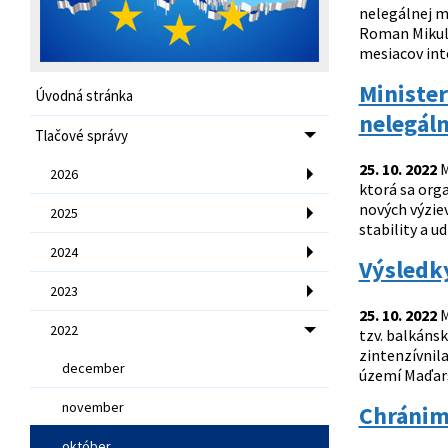
nelegálnej mi
Roman Mikule
mesiacov int
Minister
Úvodná stránka
nelegáln
Tlačové správy
25. 10. 2022
M
2026
ktorá sa org
nových výzie
2025
stability a u
2024
Výsledky
2023
25. 10. 2022
M
2022
tzv. balkáns
zintenzívnil
december
území Maďarsk
november
Chránime
október