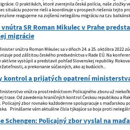
grácie. O praktikách, ktoré zverejnila česká polícia, naše zložky
c situáciu pozorne rieši a koordinuje v prospech riešenia tejto 
enzívne reagujeme na zvýšenú nelegálnu migráciu na tzv. balkánske
 vnútra SR Roman Mikulec v Prahe predstav
ej migrácie
inister vnútra Roman Mikulec sa v dňoch 24. a 25. októbra 2022 zú
anizuje pod záštitou českého predsedníctva v Rade EÚ. Na konferen
v aktívne vystúpil a predstavil pohľad Slovenskej republiky. Rokov
držateľnosti, a prekonanie súčasných, ako aj budúcich...
 kontrol a prijatých opatrení ministerstva
inisterstvo vnútra prostredníctvom Policajného zboru už niekoľk
kej trase. Od zavedenia hraničných kontrol Českou republikou a Ra
a. Policajný zbor rovnako každodenne spolupracuje s maďarskou p
a. Prinášame vám aktuálne čísla týkajúce sa boja proti nelegálnej 
 Schengen: Policajný zbor vyslal na maďa