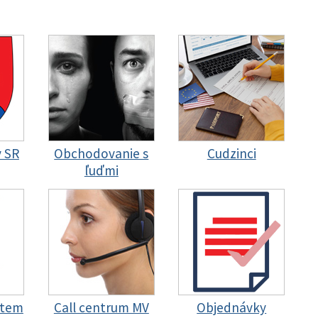
y SR
Obchodovanie s
Cudzinci
ľuďmi
stem
Call centrum MV
Objednávky