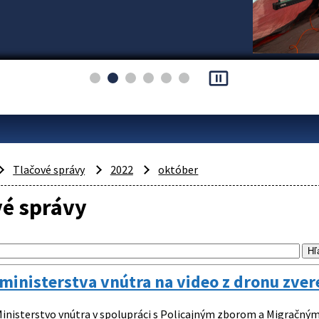
pause_presentation
Tlačové správy
2022
október
vé správy
ministerstva vnútra na video z dronu zver
inisterstvo vnútra v spolupráci s Policajným zborom a Migračný