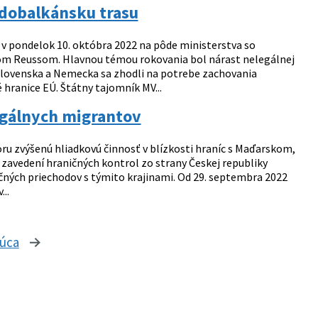
adobalkánsku trasu
 v pondelok 10. októbra 2022 na pôde ministerstva so
om Reussom. Hlavnou témou rokovania bol nárast nelegálnej
 Slovenska a Nemecka sa zhodli na potrebe zachovania
hranice EÚ. Štátny tajomník MV...
egálnych migrantov
ru zvýšenú hliadkovú činnosť v blízkosti hraníc s Maďarskom,
zavedení hraničných kontrol zo strany Českej republiky
ničných priechodov s týmito krajinami. Od 29. septembra 2022
..
júca
stránka