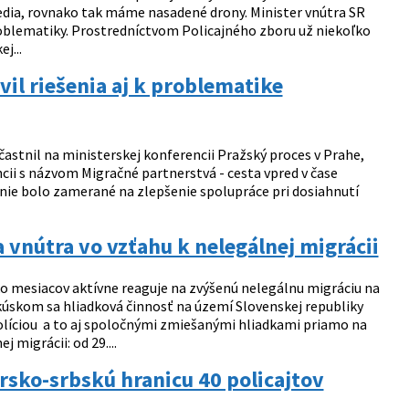
 vedia, rovnako tak máme nasadené drony. Minister vnútra SR
problematiky. Prostredníctvom Policajného zboru už niekoľko
j...
il riešenia aj k problematike
častnil na ministerskej konferencii Pražský proces v Prahe,
cii s názvom Migračné partnerstvá - cesta vpred v čase
anie bolo zamerané na zlepšenie spolupráce pri dosiahnutí
 vnútra vo vzťahu k nelegálnej migrácii
o mesiacov aktívne reaguje na zvýšenú nelegálnu migráciu na
kúskom sa hliadková činnosť na území Slovenskej republiky
olíciou a to aj spoločnými zmiešanými hliadkami priamo na
migrácii: od 29....
rsko-srbskú hranicu 40 policajtov