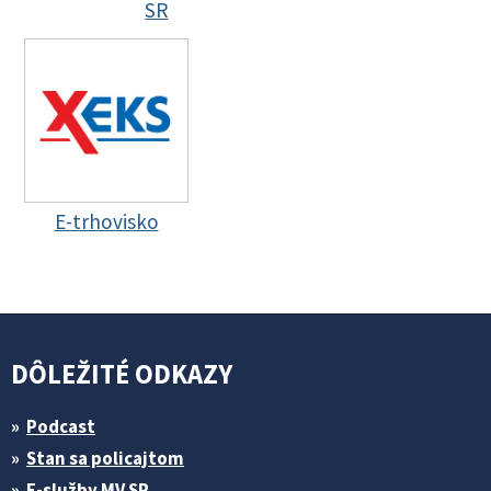
SR
E-trhovisko
DÔLEŽITÉ ODKAZY
Podcast
Stan sa policajtom
E-služby MV SR