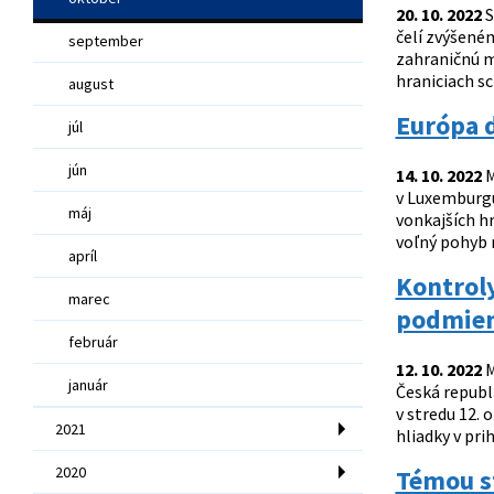
20. 10. 2022
S
čelí zvýšeném
september
zahraničnú m
hraniciach s
august
Európa d
júl
jún
14. 10. 2022
M
v Luxemburgu
máj
vonkajších hr
voľný pohyb 
apríl
Kontroly
marec
podmien
február
12. 10. 2022
M
január
Česká republ
v stredu 12.
2021
hliadky v pri
2020
Témou s