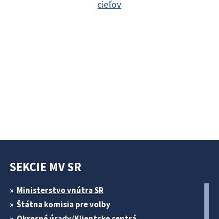
cieľov
SEKCIE MV SR
Ministerstvo vnútra SR
Štátna komisia pre volby
Okresné úrady/Klientske centrá