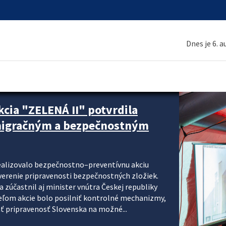
Dnes je 6. 
cia "ZELENÁ II" potvrdila
 migračným a bezpečnostným
realizovalo bezpečnostno–preventívnu akciu
verenie pripravenosti bezpečnostných zložiek.
 zúčastnil aj minister vnútra Českej republiky
ieľom akcie bolo posilniť kontrolné mechanizmy,
ať pripravenosť Slovenska na možné...