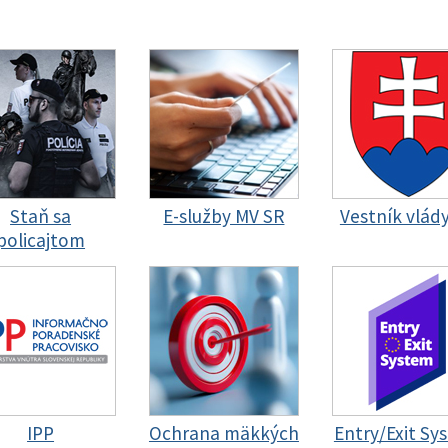
Staň sa
E-služby MV SR
Vestník vlád
policajtom
IPP
Ochrana mäkkých
Entry/Exit Sy