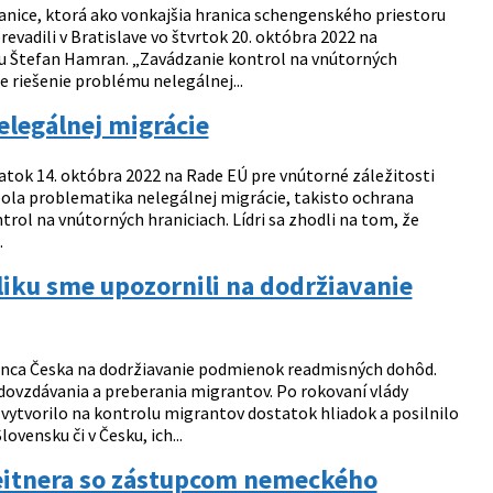
anice, ktorá ako vonkajšia hranica schengenského priestoru
evadili v Bratislave vo štvrtok 20. októbra 2022 na
ru Štefan Hamran. „Zavádzanie kontrol na vnútorných
 riešenie problému nelegálnej...
elegálnej migrácie
iatok 14. októbra 2022 na Rade EÚ pre vnútorné záležitosti
bola problematika nelegálnej migrácie, takisto ochrana
rol na vnútorných hraniciach. Lídri sa zhodli na tom, že
.
liku sme upozornili na dodržiavanie
nca Česka na dodržiavanie podmienok readmisných dohôd.
odovzdávania a preberania migrantov. Po rokovaní vlády
 vytvorilo na kontrolu migrantov dostatok hliadok a posilnilo
vensku či v Česku, ich...
eitnera so zástupcom nemeckého