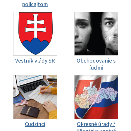
policajtom
Vestník vlády SR
Obchodovanie s
ľuďmi
Cudzinci
Okresné úrady /