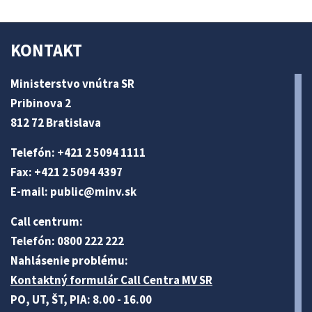
KONTAKT
Ministerstvo vnútra SR
Pribinova 2
812 72 Bratislava
Telefón: +421 2 5094 1111
Fax: +421 2 5094 4397
E-mail:
public@minv
.sk
Call centrum:
Telefón: 0800 222 222
Nahlásenie problému:
Kontaktný formulár Call Centra MV SR
PO, UT, ŠT, PIA: 8.00 - 16.00