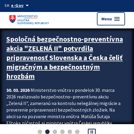
Preskocit na hlavný obsah
arrow_drop_down
SK
e-Gov
menu
Menu
Zastavit automatický posun upútavok
Spoločná bezpečnostno-preventívna
akcia "ZELENÁ II" potvrdila
pripravenosť Slovenska a Česka čeliť
migračným a bezpečnostným
hrozbám
30. 03. 2026
Ministerstvo vnútra v pondelok 30. marca
2026 realizovalo bezpečnostno–preventívnu akciu
„Zelená II", zameranú na kontrolu nelegálnej migrácie a
preverenie pripravenosti bezpečnostných zložiek. Na
akcii sa na pozvanie ministra vnútra Matúša Šutaja
Eštoka zúčastnil aj minister vnútra Českej republiky
pause_presentation
Lubomír Metnar, spolu s ďalšími zahraničnými partnermi.