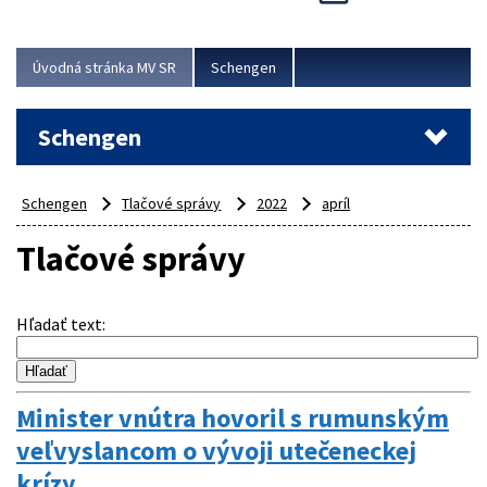
Cieľom akcie bolo posilniť kontrolné mechanizmy,
preveriť nasadenie síl a prostriedkov v teréne a
demonštrovať pripravenosť Slovenska na možné...
Úvodná stránka MV SR
Schengen
Viac
Schengen
Schengen
Tlačové správy
2022
apríl
Tlačové správy
Hľadať text
:
Minister vnútra hovoril s rumunským
veľvyslancom o vývoji utečeneckej
krízy