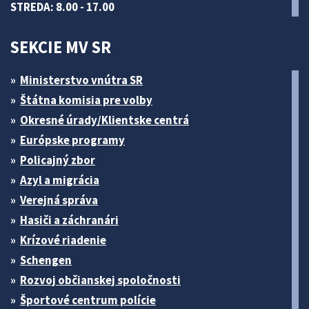
STREDA: 8.00 - 17.00
SEKCIE MV SR
Ministerstvo vnútra SR
Štátna komisia pre volby
Okresné úrady/Klientske centrá
Európske programy
Policajný zbor
Azyl a migrácia
Verejná správa
Hasiči a záchranári
Krízové riadenie
Schengen
Rozvoj občianskej spoločnosti
Športové centrum polície