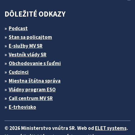
DÔLEŽITÉ ODKAZY
Podcast
Stan sa policajtom
E-služby MV SR
Vestník vlády SR
Obchodovanie s ľuďmi
Cudzinci
Miestna štátna správa
Vládny program ESO
Call centrum MV SR
E-trhovisko
© 2026 Ministerstvo vnútra SR. Web od
ELET systems
.