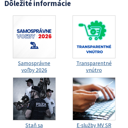
Dôležité informácie
Samosprávne
Transparentné
voľby 2026
vnútro
Staň sa
E-služby MV SR