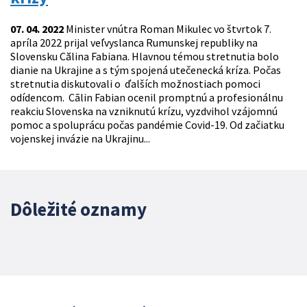
07. 04. 2022
Minister vnútra Roman Mikulec vo štvrtok 7.
apríla 2022 prijal veľvyslanca Rumunskej republiky na
Slovensku Călina Fabiana. Hlavnou témou stretnutia bolo
dianie na Ukrajine a s tým spojená utečenecká kríza. Počas
stretnutia diskutovali o ďalších možnostiach pomoci
odídencom. Cãlin Fabian ocenil promptnú a profesionálnu
reakciu Slovenska na vzniknutú krízu, vyzdvihol vzájomnú
pomoc a spoluprácu počas pandémie Covid-19. Od začiatku
vojenskej invázie na Ukrajinu...
Dôležité oznamy