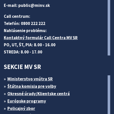
E-mail:
public@minv
.sk
Call centrum:
Telefón: 0800 222 222
Nahlásenie problému:
Kontaktný formulár Call Centra MV SR
PO, UT, ŠT, PIA: 8.00 - 16.00
STREDA: 8.00 - 17.00
SEKCIE MV SR
Ministerstvo vnútra SR
Štátna komisia pre volby
Okresné úrady/Klientske centrá
Európske programy
Policajný zbor