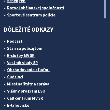
Schengen
Rozvoj občianskej spoločnosti
Športové centrum polície
DÔLEŽITÉ ODKAZY
Podcast
Stan sa policajtom
E-služby MV SR
Vestník vlády SR
Obchodovanie s ľuďmi
Cudzinci
Miestna štátna správa
Vládny program ESO
Call centrum MV SR
E-trhovisko