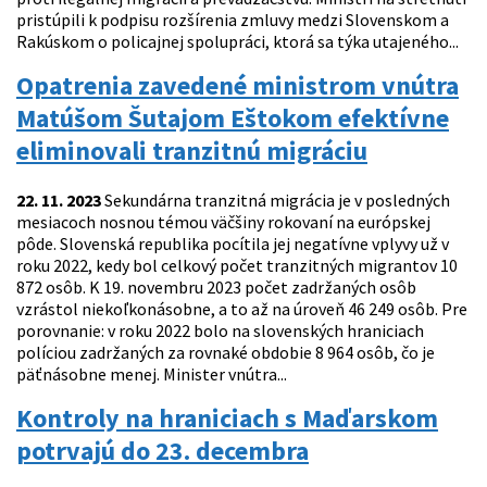
pristúpili k podpisu rozšírenia zmluvy medzi Slovenskom a
Rakúskom o policajnej spolupráci, ktorá sa týka utajeného...
Opatrenia zavedené ministrom vnútra
Matúšom Šutajom Eštokom efektívne
eliminovali tranzitnú migráciu
22. 11. 2023
Sekundárna tranzitná migrácia je v posledných
mesiacoch nosnou témou väčšiny rokovaní na európskej
pôde. Slovenská republika pocítila jej negatívne vplyvy už v
roku 2022, kedy bol celkový počet tranzitných migrantov 10
872 osôb. K 19. novembru 2023 počet zadržaných osôb
vzrástol niekoľkonásobne, a to až na úroveň 46 249 osôb. Pre
porovnanie: v roku 2022 bolo na slovenských hraniciach
políciou zadržaných za rovnaké obdobie 8 964 osôb, čo je
päťnásobne menej. Minister vnútra...
Kontroly na hraniciach s Maďarskom
potrvajú do 23. decembra