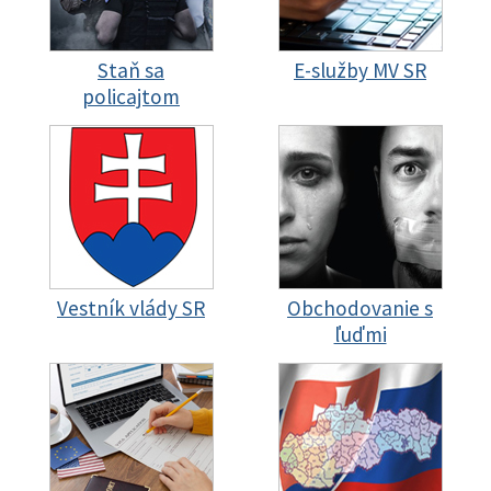
Staň sa
E-služby MV SR
policajtom
Vestník vlády SR
Obchodovanie s
ľuďmi