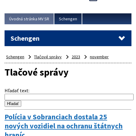
Cieľom akcie bolo posilniť kontrolné mechanizmy,
preveriť nasadenie síl a prostriedkov v teréne a
demonštrovať pripravenosť Slovenska na možné...
Úvodná stránka MV SR
Schengen
Viac
Schengen
Schengen
Tlačové správy
2023
november
Tlačové správy
Hľadať text
:
Polícia v Sobranciach dostala 25
nových vozidiel na ochranu štátnych
hraníc