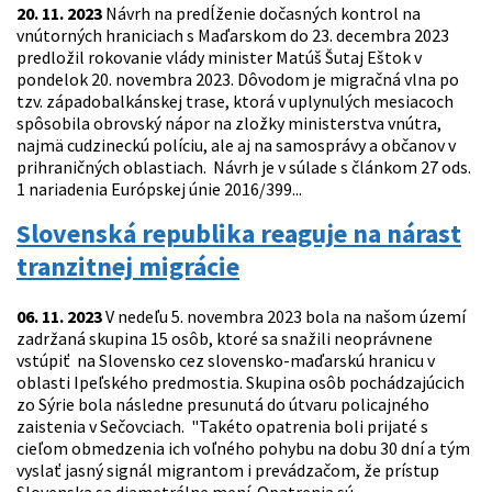
20. 11. 2023
Návrh na predĺženie dočasných kontrol na
vnútorných hraniciach s Maďarskom do 23. decembra 2023
predložil rokovanie vlády minister Matúš Šutaj Eštok v
pondelok 20. novembra 2023. Dôvodom je migračná vlna po
tzv. západobalkánskej trase, ktorá v uplynulých mesiacoch
spôsobila obrovský nápor na zložky ministerstva vnútra,
najmä cudzineckú políciu, ale aj na samosprávy a občanov v
prihraničných oblastiach. Návrh je v súlade s článkom 27 ods.
1 nariadenia Európskej únie 2016/399...
Slovenská republika reaguje na nárast
tranzitnej migrácie
06. 11. 2023
V nedeľu 5. novembra 2023 bola na našom území
zadržaná skupina 15 osôb, ktoré sa snažili neoprávnene
vstúpiť na Slovensko cez slovensko-maďarskú hranicu v
oblasti Ipeľského predmostia. Skupina osôb pochádzajúcich
zo Sýrie bola následne presunutá do útvaru policajného
zaistenia v Sečovciach. "Takéto opatrenia boli prijaté s
cieľom obmedzenia ich voľného pohybu na dobu 30 dní a tým
vyslať jasný signál migrantom i prevádzačom, že prístup