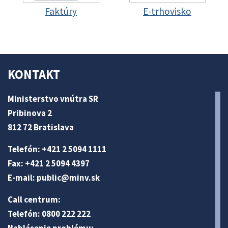
Faktúry
E-trhovisko
KONTAKT
Ministerstvo vnútra SR
Pribinova 2
812 72 Bratislava
Telefón: +421 2 5094 1111
Fax: +421 2 5094 4397
E-mail:
public@minv
.sk
Call centrum:
Telefón: 0800 222 222