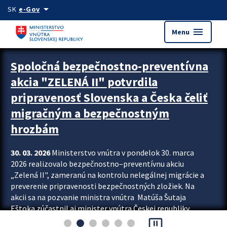
Preskocit na hlavný obsah
arrow_drop_down
SK
e-Gov
menu
Menu
Zastavit automatický posun upútavok
Spoločná bezpečnostno-preventívna
akcia "ZELENÁ II" potvrdila
pripravenosť Slovenska a Česka čeliť
migračným a bezpečnostným
hrozbám
30. 03. 2026
Ministerstvo vnútra v pondelok 30. marca
2026 realizovalo bezpečnostno–preventívnu akciu
„Zelená II", zameranú na kontrolu nelegálnej migrácie a
preverenie pripravenosti bezpečnostných zložiek. Na
akcii sa na pozvanie ministra vnútra Matúša Šutaja
Eštoka zúčastnil aj minister vnútra Českej republiky
pause_presentation
Lubomír Metnar, spolu s ďalšími zahraničnými partnermi.