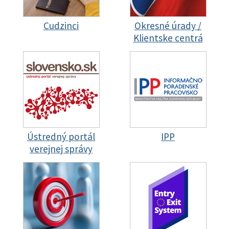
Cudzinci
Okresné úrady /
Klientske centrá
Ústredný portál
IPP
verejnej správy