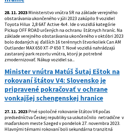
28. 11. 2023
Ministerstvo vnútra SR na základe verejného
obstarávania ukončeného v júli 2023 zakúpilo 9 vozidiel
Toyota Hilux 2,8 6AT Active 4x4 . Ide o vozidlá kategórie
Pickup OFF ROAD určených na ochranu štátnych hraníc. Na
základe verejného obstarávania ukončeného v októbri 2023
bolo dodaných aj ďalších 16 terénnych štvorkoliek Can AM
Outlander MAX 650 XT-P 650 T. Nové vozidlá nahrádzajú
zastaraný park rezortu vnútra, ktorý je potrebné
zmodernizovať. Nákup vozidiel sa...
Minister vnútra Matúš Šutaj Eštok na
rokovaní štátov V4: Slovensko je
pripravené pokračovať v ochrane
vonkajšej schengenskej hranice
27. 11. 2023
Prvé spoločné rokovanie štátov V4 počas
predsedníctva Českej republiky sa uskutočnilo netradične v
maďarskom meste Szeged v pondelok 27. novembra 2023.
Hlavnými témami rokovaní boli sekundárna tranzitná