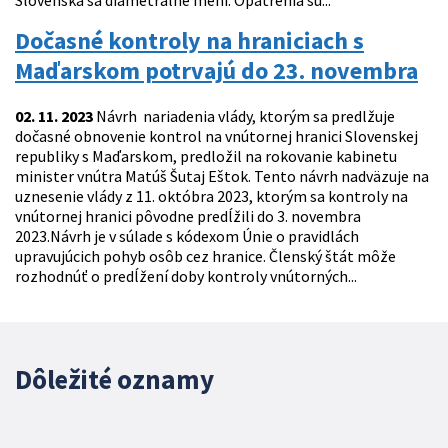
Slovenska sa diametrálne mení. Opatrenia sú...
Dočasné kontroly na hraniciach s
Maďarskom potrvajú do 23. novembra
02. 11. 2023
Návrh nariadenia vlády, ktorým sa predlžuje
dočasné obnovenie kontrol na vnútornej hranici Slovenskej
republiky s Maďarskom, predložil na rokovanie kabinetu
minister vnútra Matúš Šutaj Eštok. Tento návrh nadväzuje na
uznesenie vlády z 11. októbra 2023, ktorým sa kontroly na
vnútornej hranici pôvodne predĺžili do 3. novembra
2023.Návrh je v súlade s kódexom Únie o pravidlách
upravujúcich pohyb osôb cez hranice. Členský štát môže
rozhodnúť o predĺžení doby kontroly vnútorných...
Dôležité oznamy