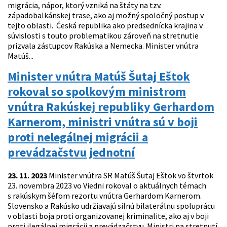
migrácia, nápor, ktorý vzniká na štáty na tzv.
západobalkánskej trase, ako aj možný spoločný postup v
tejto oblasti. Česká republika ako predsednícka krajina v
súvislosti s touto problematikou zároveň na stretnutie
prizvala zástupcov Rakúska a Nemecka. Minister vnútra
Matúš...
Minister vnútra Matúš Šutaj Eštok
rokoval so spolkovým ministrom
vnútra Rakúskej republiky Gerhardom
Karnerom, ministri vnútra sú v boji
proti nelegálnej migrácii a
prevádzačstvu jednotní
23. 11. 2023
Minister vnútra SR Matúš Šutaj Eštok vo štvrtok
23. novembra 2023 vo Viedni rokoval o aktuálnych témach
s rakúskym šéfom rezortu vnútra Gerhardom Karnerom.
Slovensko a Rakúsko udržiavajú silnú bilaterálnu spoluprácu
v oblasti boja proti organizovanej kriminalite, ako aj v boji
proti ilegálnej migrácii a prevádzačstvu. Ministri na stretnutí