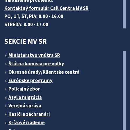
Nahlásenie problému:
Kontaktný formulár Call Centra MV SR
PO, UT, ŠT, PIA: 8.00 - 16.00
STREDA: 8.00 - 17.00
SEKCIE MV SR
Ministerstvo vnútra SR
Štátna komisia pre volby
Okresné úrady/Klientske centrá
Európske programy
Policajný zbor
Azyl a migrácia
Verejná správa
Hasiči a záchranári
Krízové riadenie